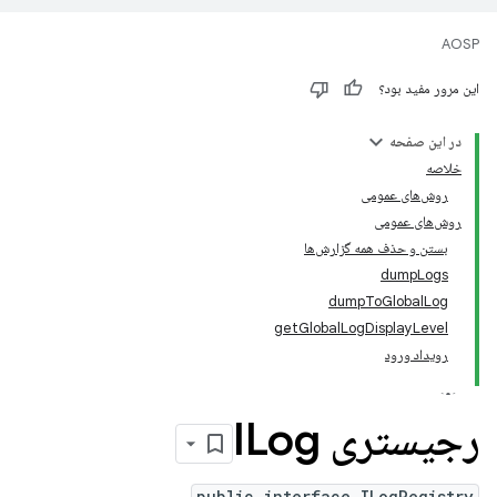
AOSP
این مرور مفید بود؟
در این صفحه
خلاصه
روش‌های عمومی
روش‌های عمومی
بستن و حذف همه گزارش‌ها
dumpLogs
dumpToGlobalLog
getGlobalLogDisplayLevel
رویداد ورود
رجیستری ILog
public interface ILogRegistry