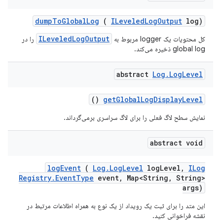
dump
To
Global
Log
(
ILeveled
Log
Output
log)
ILeveledLogOutput
کل محتویات یک logger مربوط به
را در
global log ذخیره می‌کند.
abstract
Log
.
Log
Level
()
get
Global
Log
Display
Level
نمایش سطح لاگ فعلی را برای لاگ سراسری برمی‌گرداند.
abstract void
log
Event
(
Log
.
Log
Level
log
Level
,
ILog
Registry
.
Event
Type
event
,
Map<String
,
String>
args)
این متد را برای ثبت یک رویداد از یک نوع به همراه اطلاعات مرتبط در
نقشه فراخوانی کنید.