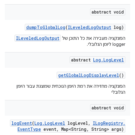
abstract void
dump
To
Global
Log
(
ILeveled
Log
Output
log)
ILeveledLogOutput
הפונקציה מעבירה את כל התוכן של
logger ליומן הגלובלי.
abstract
Log
.
Log
Level
get
Global
Log
Display
Level
()
הפונקציה מחזירה את רמת היומן הנוכחית שמוצגת עבור היומן
הגלובלי
abstract void
log
Event
(
Log
.
Log
Level
log
Level
,
ILog
Registry
.
Event
Type
event
,
Map<String
,
String> args)