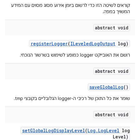
קוראים לשיטה הזו כדי לרשום ביומן אירוע מסוג מסוים עם המידע
המשויך במפה.
abstract void
register
Logger
(
ILeveled
Log
Output
log)
רושם את האובייקט logger כמופע לשימוש בשרשור הנוכחי.
abstract void
save
Global
Log
()
שומר את כל התוכן של רכיבי ה-logger הגלובליים בקובצי tmp.
abstract void
set
Global
Log
Display
Level
(
Log
.
Log
Level
log
Level)