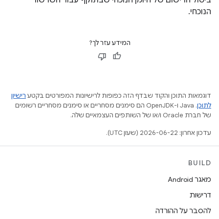
ביטול הרישום של היומן הנוכחי שבתוקף עבור השרשור
הנוכחי.
המידע עזר לך?
דוגמאות התוכן והקוד שבדף הזה כפופות לרישיונות המפורטים בקטע
רישיון
לתוכן
.‏ Java ו-OpenJDK הם סימנים מסחריים או סימנים מסחריים רשומים
של חברת Oracle ו/או של השותפים העצמאיים שלה.
עדכון אחרון: 2026-06-22 (שעון UTC).
BUILD
מאגר Android
דרישות
להסבר על ההורדה