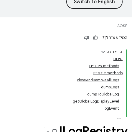
AOSP
המידע עזר לך?
בדף הזה
סיכום
‫methods ציבוריים
‫methods ציבוריים
closeAndRemoveAllLogs
dumpLogs
dumpToGlobalLog
getGlobalLogDisplayLevel
logEvent
ILog
Registry