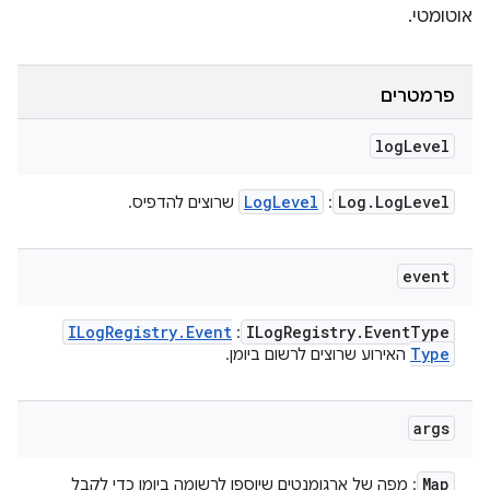
אוטומטי.
פרמטרים
log
Level
Log
Level
Log
.
Log
Level
:
שרוצים להדפיס.
event
ILog
Registry
.
Event
ILog
Registry
.
Event
Type
:
Type
האירוע שרוצים לרשום ביומן.
args
Map
: מפה של ארגומנטים שיוספו לרשומה ביומן כדי לקבל