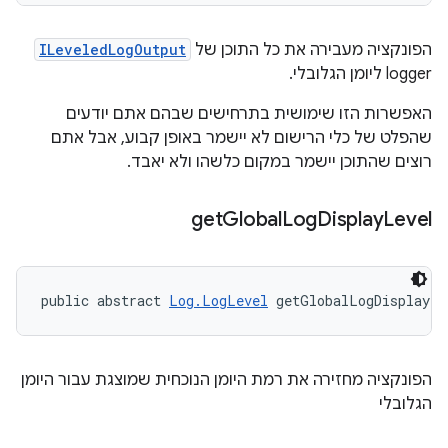
הפונקציה מעבירה את כל התוכן של
ILeveledLogOutput
logger ליומן הגלובלי.
האפשרות הזו שימושית בתרחישים שבהם אתם יודעים
שהפלט של כלי הרישום לא יישמר באופן קבוע, אבל אתם
רוצים שהתוכן יישמר במקום כלשהו ולא יאבד.
get
Global
Log
Display
Level
public abstract 
Log.LogLevel
 getGlobalLogDisplayLe
הפונקציה מחזירה את רמת היומן הנוכחית שמוצגת עבור היומן
הגלובלי