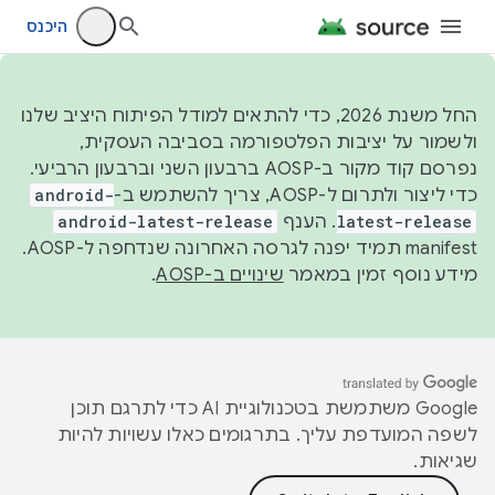
היכנס
החל משנת 2026, כדי להתאים למודל הפיתוח היציב שלנו
ולשמור על יציבות הפלטפורמה בסביבה העסקית,
נפרסם קוד מקור ב-AOSP ברבעון השני וברבעון הרביעי.
כדי ליצור ולתרום ל-AOSP, צריך להשתמש ב-
android-
latest-release
. הענף
android-latest-release
manifest תמיד יפנה לגרסה האחרונה שנדחפה ל-AOSP.
מידע נוסף זמין במאמר
שינויים ב-AOSP
.
‫Google משתמשת בטכנולוגיית AI כדי לתרגם תוכן
לשפה המועדפת עליך. בתרגומים כאלו עשויות להיות
שגיאות.