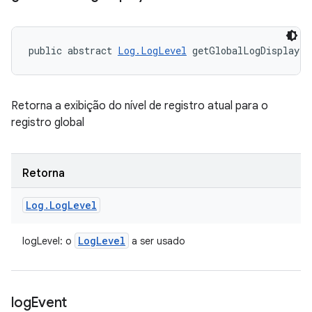
public abstract 
Log.LogLevel
 getGlobalLogDisplayLe
Retorna a exibição do nível de registro atual para o
registro global
Retorna
Log
.
Log
Level
Log
Level
logLevel: o
a ser usado
log
Event