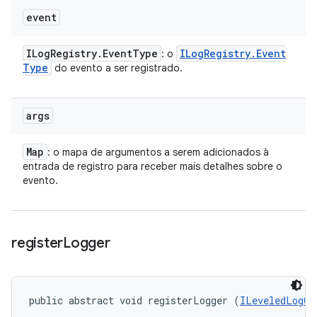
event
ILog
Registry
.
Event
Type
ILog
Registry
.
Event
: o
Type
do evento a ser registrado.
args
Map
: o mapa de argumentos a serem adicionados à
entrada de registro para receber mais detalhes sobre o
evento.
register
Logger
public abstract void registerLogger (
ILeveledLogOu