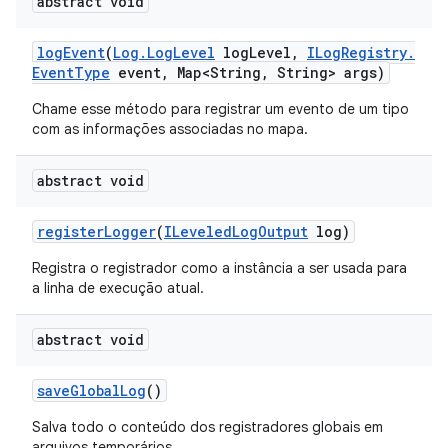
abstract void
log
Event
(
Log
.
Log
Level
log
Level
,
ILog
Registry
.
Event
Type
event
,
Map<String
,
String> args)
Chame esse método para registrar um evento de um tipo
com as informações associadas no mapa.
abstract void
register
Logger
(
ILeveled
Log
Output
log)
Registra o registrador como a instância a ser usada para
a linha de execução atual.
abstract void
save
Global
Log
()
Salva todo o conteúdo dos registradores globais em
arquivos temporários.