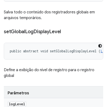
Salva todo o conteúdo dos registradores globais em
arquivos temporários.
set
Global
Log
Display
Level
public abstract void setGlobalLogDisplayLevel (
Log
Define a exibição do nível de registro para o registro
global
Parâmetros
log
Level