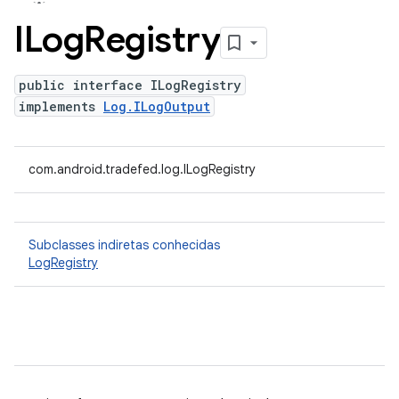
ILog
Registry
public interface ILogRegistry
implements
Log.ILogOutput
com.android.tradefed.log.ILogRegistry
Subclasses indiretas conhecidas
LogRegistry