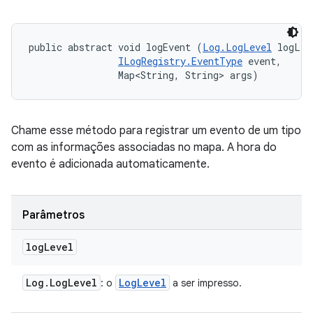
public abstract void logEvent (
Log.LogLevel
 logLev
ILogRegistry.EventType
 event, 

                Map<String, String> args)
Chame esse método para registrar um evento de um tipo
com as informações associadas no mapa. A hora do
evento é adicionada automaticamente.
Parâmetros
log
Level
Log
.
Log
Level
Log
Level
: o
a ser impresso.