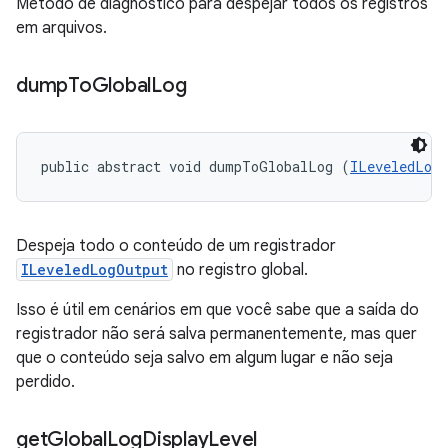
Método de diagnóstico para despejar todos os registros
em arquivos.
dump
To
Global
Log
public abstract void dumpToGlobalLog (
ILeveledLog
Despeja todo o conteúdo de um registrador
ILeveledLogOutput
no registro global.
Isso é útil em cenários em que você sabe que a saída do
registrador não será salva permanentemente, mas quer
que o conteúdo seja salvo em algum lugar e não seja
perdido.
get
Global
Log
Display
Level