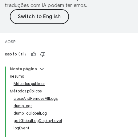
traduções com IA podem ter erros.
AOSP
Isso foi útil?
Nesta página
Resumo
Métodos públicos
Métodos públicos
closeAndRemoveAllLogs
dumpLogs
dumpToGlobalLog
getGlobalLogDisplayLevel
logEvent