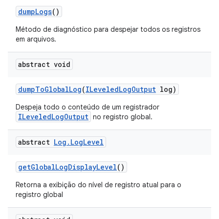
dump
Logs
()
Método de diagnóstico para despejar todos os registros
em arquivos.
abstract void
dump
To
Global
Log
(
ILeveled
Log
Output
log)
Despeja todo o conteúdo de um registrador
ILeveledLogOutput
no registro global.
abstract
Log
.
Log
Level
get
Global
Log
Display
Level
()
Retorna a exibição do nível de registro atual para o
registro global