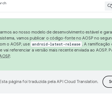
arch
harmos ao nosso modelo de desenvolvimento estável e garan
sistema, vamos publicar o código-fonte no AOSP no segund
 com o AOSP, use
android-latest-release
. A ramificação
 vai referenciar a versão mais recente enviada ao AOSP. P
 AOSP
.
Esta página foi traduzida pela
API Cloud Translation
.