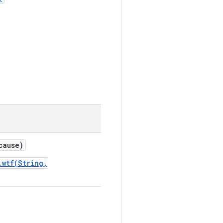
cause)
.wtf(String,