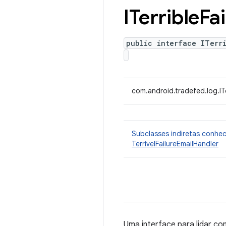
ITerrible
Fai
public interface ITerr
com.android.tradefed.log.ITe
Subclasses indiretas conhe
TerrívelFailureEmailHandler
Uma interface para lidar com