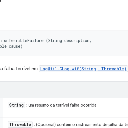
n onTerribleFailure (String description, 

ble cause)
 falha terrível em
LogUtil.CLog.wtf(String, Throwable)
String
: um resumo da terrível falha ocorrida
Throwable
: (Opcional) contém o rastreamento de pilha da ter