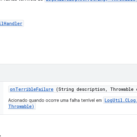
ilHandler
on
Terrible
Failure
(String description
,
Throwable 
LogUtil.CLog
Acionado quando ocorre uma falha terrível em
Throwable)
s