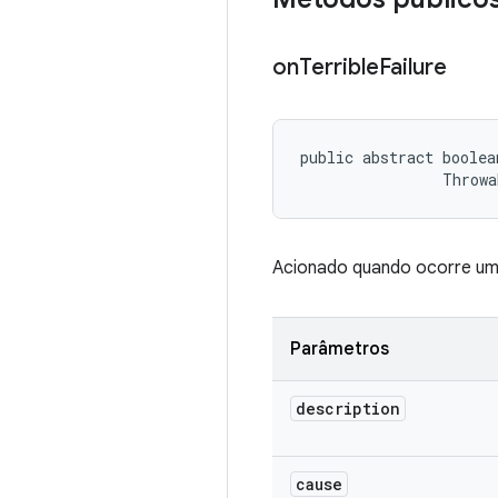
on
Terrible
Failure
public abstract boolea
                Throwa
Acionado quando ocorre uma
Parâmetros
description
cause