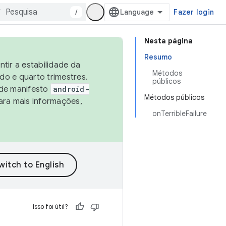
/
Fazer login
Nesta página
Resumo
tir a estabilidade da
Métodos
o e quarto trimestres.
públicos
 de manifesto
android-
Métodos públicos
ara mais informações,
onTerribleFailure
Isso foi útil?