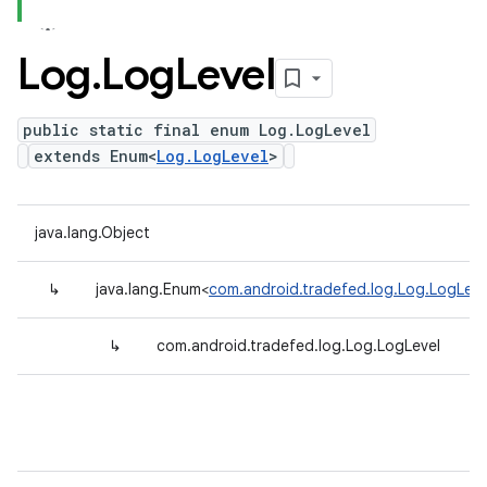
Log
.
Log
Level
public static final enum Log.LogLevel
extends Enum<
Log.LogLevel
>
java.lang.Object
↳
java.lang.Enum<
com.android.tradefed.log.Log.LogLeve
↳
com.android.tradefed.log.Log.LogLevel