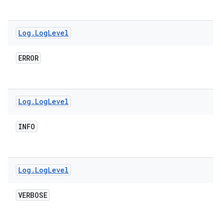
Log
.
Log
Level
ERROR
Log
.
Log
Level
INFO
Log
.
Log
Level
VERBOSE