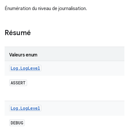
Énumération du niveau de journalisation.
Résumé
Valeurs enum
Log
.
Log
Level
ASSERT
Log
.
Log
Level
DEBUG