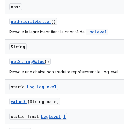
char
get
Priority
Letter
()
LogLevel
Renvoie la lettre identifiant la priorité de
.
String
get
String
Value
()
Renvoie une chaîne non traduite représentant le LogLevel.
static
Log
.
Log
Level
value
Of
(String name)
static final
Log
Level[]