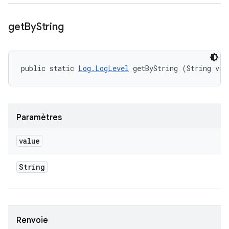
get
By
String
public static 
Log.LogLevel
 getByString (String val
Paramètres
value
String
Renvoie