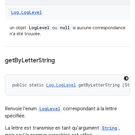
Log
.
Log
Level
Log
Level
null
un objet
ou
si aucune correspondance
n'a été trouvée.
get
By
Letter
String
public static 
Log.LogLevel
 getByLetterString (Stri
Renvoie l'enum
LogLevel
correspondant à la lettre
spécifiée.
La lettre est transmise en tant qu'argument
String
,