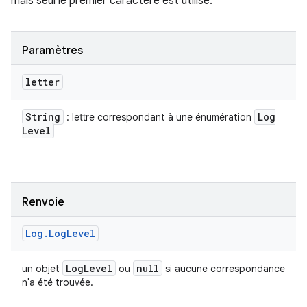
mais seul le premier caractère est utilisé.
Paramètres
letter
String
Log
: lettre correspondant à une énumération
Level
Renvoie
Log
.
Log
Level
Log
Level
null
un objet
ou
si aucune correspondance
n'a été trouvée.