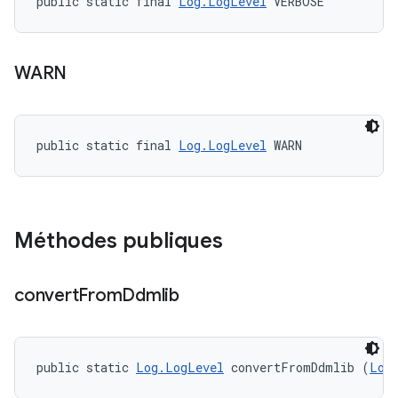
public static final 
Log.LogLevel
 VERBOSE
WARN
public static final 
Log.LogLevel
 WARN
Méthodes publiques
convert
From
Ddmlib
public static 
Log.LogLevel
 convertFromDdmlib (
Log