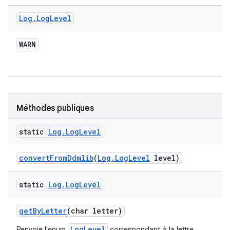
Log
.
Log
Level
WARN
Méthodes publiques
static
Log
.
Log
Level
convert
From
Ddmlib
(
Log
.
Log
Level
level)
static
Log
.
Log
Level
get
By
Letter
(char letter)
LogLevel
Renvoie l'enum
correspondant à la lettre