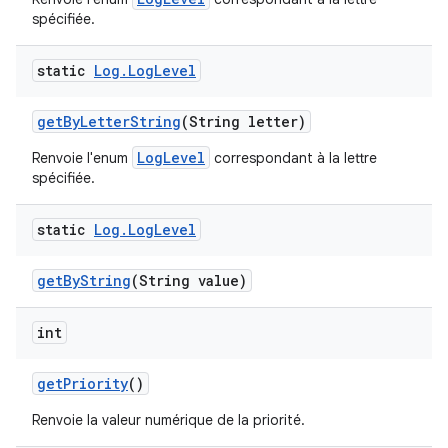
spécifiée.
static
Log
.
Log
Level
get
By
Letter
String
(String letter)
LogLevel
Renvoie l'enum
correspondant à la lettre
spécifiée.
static
Log
.
Log
Level
get
By
String
(String value)
int
get
Priority
()
Renvoie la valeur numérique de la priorité.