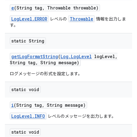
e
(String tag
,
Throwable throwable)
LogLevel.ERROR
Throwable
レベルの
情報を出力しま
す。
static String
get
Log
Format
String
(
Log
.
Log
Level
log
Level
,
String tag
,
String message)
ログメッセージの形式を設定します。
static void
i
(String tag
,
String message)
LogLevel.INFO
レベルのメッセージを出力します。
static void