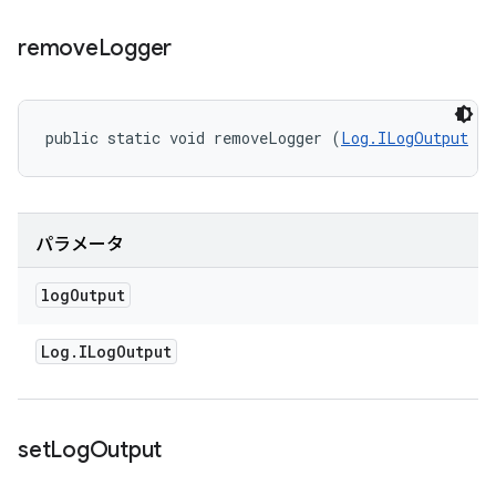
remove
Logger
public static void removeLogger (
Log.ILogOutput
 lo
パラメータ
log
Output
Log
.
ILog
Output
set
Log
Output