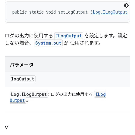
public static void setLogOutput (
Log.ILogOutput
 lo
ログの出力に使用する
ILogOutput
を設定します。設定
しない場合、
System.out
が 使用されます。
パラメータ
log
Output
Log
.
ILog
Output
ILog
: ログの出力に使用する
Output
。
v