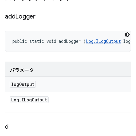
add
Logger
public static void addLogger (
Log.ILogOutput
 logOu
パラメータ
log
Output
Log
.
ILog
Output
d