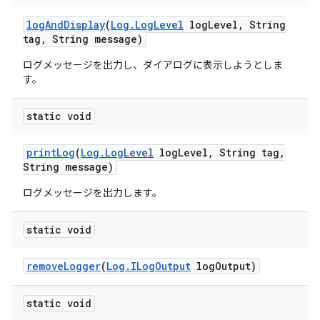
log
And
Display
(
Log
.
Log
Level
log
Level
,
String
tag
,
String message)
ログメッセージを出力し、ダイアログに表示しようとしま
す。
static void
print
Log
(
Log
.
Log
Level
log
Level
,
String tag
,
String message)
ログメッセージを出力します。
static void
remove
Logger
(
Log
.
ILog
Output
log
Output)
static void