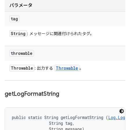
パラメータ
tag
String
: メッセージに関連付けられたタグ。
throwable
Throwable
Throwable
: 出力する
。
get
Log
Format
String
public static String getLogFormatString (
Log.LogLe
                String tag, 

                String message)