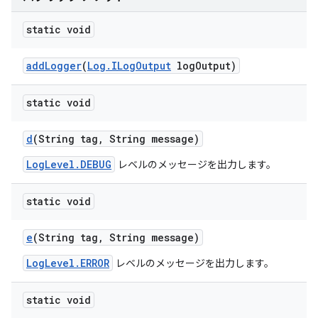
static void
add
Logger
(
Log
.
ILog
Output
log
Output)
static void
d
(String tag
,
String message)
LogLevel.DEBUG
レベルのメッセージを出力します。
static void
e
(String tag
,
String message)
LogLevel.ERROR
レベルのメッセージを出力します。
static void