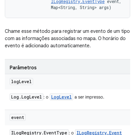
ILogRegistry.EventType
 event, 

                Map<String, String> args)
Chame esse método para registrar um evento de um tipo
com as informações associadas no mapa. O horário do
evento é adicionado automaticamente.
Parâmetros
log
Level
Log
.
Log
Level
Log
Level
: o
a ser impresso.
event
ILog
Registry
.
Event
Type
ILog
Registry
.
Event
: o