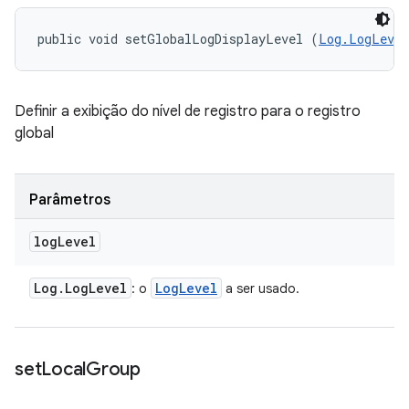
public void setGlobalLogDisplayLevel (
Log.LogLevel
Definir a exibição do nível de registro para o registro
global
Parâmetros
log
Level
Log
.
Log
Level
Log
Level
: o
a ser usado.
set
Local
Group