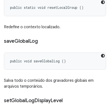
public static void resetLocalGroup ()
Redefine o contexto localizado.
save
Global
Log
public void saveGlobalLog ()
Salva todo o conteúdo dos gravadores globais em
arquivos temporários.
set
Global
Log
Display
Level