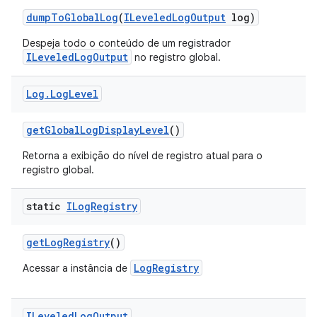
dump
To
Global
Log
(
ILeveled
Log
Output
log)
Despeja todo o conteúdo de um registrador
ILeveledLogOutput
no registro global.
Log
.
Log
Level
get
Global
Log
Display
Level
()
Retorna a exibição do nível de registro atual para o
registro global.
static
ILog
Registry
get
Log
Registry
()
LogRegistry
Acessar a instância de
ILeveled
Log
Output