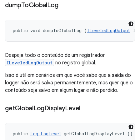
dump
To
Global
Log
public void dumpToGlobalLog (
ILeveledLogOutput
 lo
Despeja todo o conteúdo de um registrador
ILeveledLogOutput
no registro global.
Isso é útil em cenários em que você sabe que a saída do
logger não será salva permanentemente, mas quer que o
conteúdo seja salvo em algum lugar e não perdido.
get
Global
Log
Display
Level
public 
Log.LogLevel
 getGlobalLogDisplayLevel ()