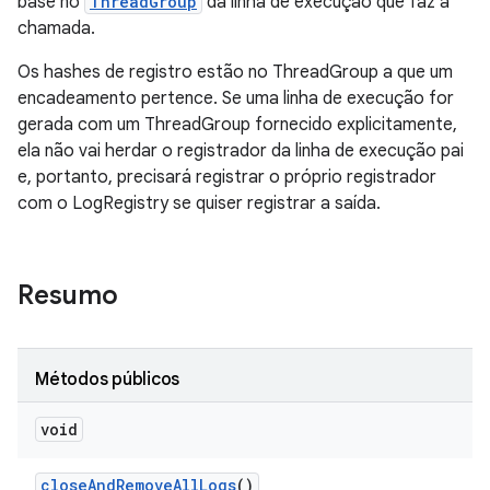
base no
ThreadGroup
da linha de execução que faz a
chamada.
Os hashes de registro estão no ThreadGroup a que um
encadeamento pertence. Se uma linha de execução for
gerada com um ThreadGroup fornecido explicitamente,
ela não vai herdar o registrador da linha de execução pai
e, portanto, precisará registrar o próprio registrador
com o LogRegistry se quiser registrar a saída.
Resumo
Métodos públicos
void
close
And
Remove
All
Logs
()