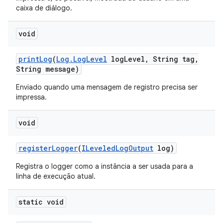
caixa de diálogo.
void
print
Log
(
Log
.
Log
Level
log
Level
,
String tag
,
String message)
Enviado quando uma mensagem de registro precisa ser
impressa.
void
register
Logger
(
ILeveled
Log
Output
log)
Registra o logger como a instância a ser usada para a
linha de execução atual.
static void