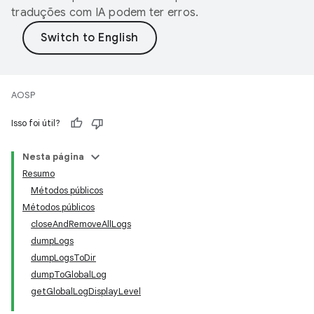
traduções com IA podem ter erros.
AOSP
Isso foi útil?
Nesta página
Resumo
Métodos públicos
Métodos públicos
closeAndRemoveAllLogs
dumpLogs
dumpLogsToDir
dumpToGlobalLog
getGlobalLogDisplayLevel