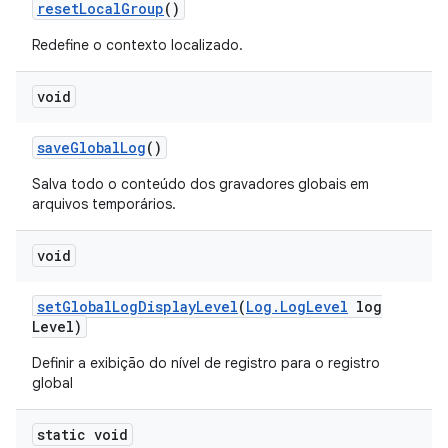
reset
Local
Group
()
Redefine o contexto localizado.
void
save
Global
Log
()
Salva todo o conteúdo dos gravadores globais em
arquivos temporários.
void
set
Global
Log
Display
Level
(
Log
.
Log
Level
log
Level)
Definir a exibição do nível de registro para o registro
global
static void