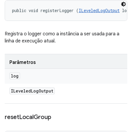
public void registerLogger (
ILeveledLogOutput
 log)
Registra o logger como a instância a ser usada para a
linha de execução atual.
Parâmetros
log
ILeveled
Log
Output
reset
Local
Group