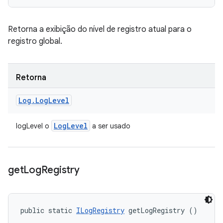
Retorna a exibição do nível de registro atual para o
registro global.
Retorna
Log
.
Log
Level
Log
Level
logLevel o
a ser usado
get
Log
Registry
public static 
ILogRegistry
 getLogRegistry ()