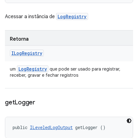
Acessar a instância de
LogRegistry
Retorna
ILog
Registry
Log
Registry
um
que pode ser usado para registrar,
receber, gravar e fechar registros
get
Logger
public 
ILeveledLogOutput
 getLogger ()