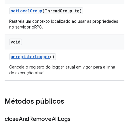
set
Local
Group
(Thread
Group tg)
Rastreia um contexto localizado ao usar as propriedades
no servidor gRPC.
void
unregister
Logger
()
Cancela o registro do logger atual em vigor para a linha
de execução atual.
Métodos públicos
close
And
Remove
All
Logs