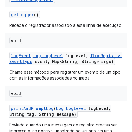
get
Logger
()
Recebe o registrador associado a esta linha de execução.
void
log
Event
(
Log
.
Log
Level
log
Level
,
ILog
Registry
.
Event
Type
event
,
Map<String
,
String> args)
Chame esse método para registrar um evento de um tipo
com as informações associadas no mapa.
void
print
And
Prompt
Log
(
Log
.
Log
Level
log
Level
,
String tag
,
String message)
Enviado quando uma mensagem de registro precisa ser
impressa e, se possível, mostrada ao usuário em uma