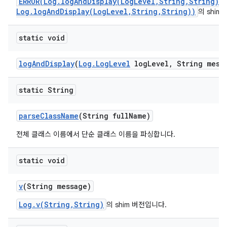
ERROR(Log.logAndDisplay(LogLevel,String,String)/
Log.logAndDisplay(LogLevel,String,String))
의 shim
static void
log
And
Display
(
Log
.
Log
Level
log
Level
,
String mess
static String
parse
Class
Name
(String full
Name)
전체 클래스 이름에서 단순 클래스 이름을 파싱합니다.
static void
v
(String message)
Log.v(String,String)
의 shim 버전입니다.