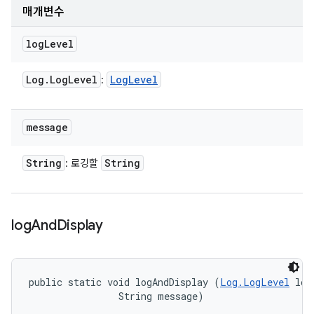
매개변수
log
Level
Log
.
Log
Level
Log
Level
:
message
String
String
: 로깅할
log
And
Display
public static void logAndDisplay (
Log.LogLevel
 log
                String message)