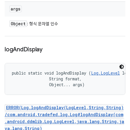
args
Object
: 형식 문자열 인수
log
And
Display
public static void logAndDisplay (
Log.LogLevel
 log
                String format, 

                Object... args)
ERROR(Log.logAndDisplay(LogLevel,String,String)
/com.android.tradefed.log.Log#logAndDisplay(com
.android.ddmlib.Log.LogLevel,java.lang.String,ja
va.lang.String)