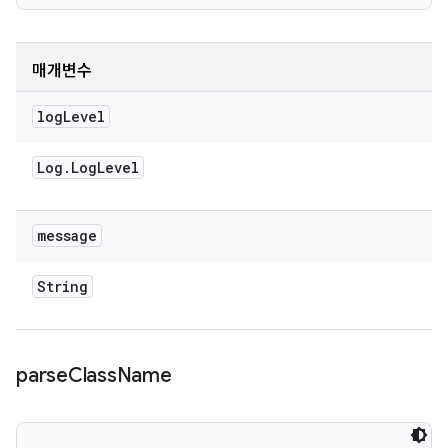
매개변수
log
Level
Log
.
Log
Level
message
String
parse
Class
Name