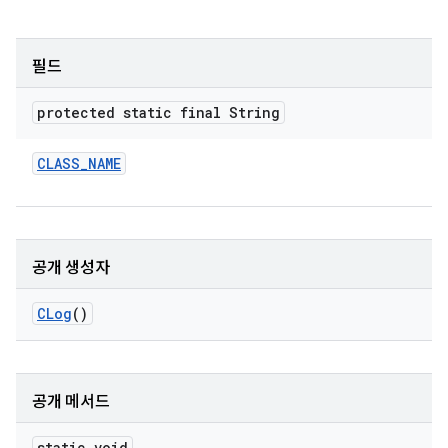
필드
protected static final String
CLASS
_
NAME
공개 생성자
CLog
()
공개 메서드
static void