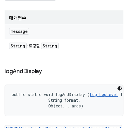
매개변수
message
String
String
: 로깅할
log
And
Display
public static void logAndDisplay (
Log.LogLevel
 log
                String format, 

                Object... args)