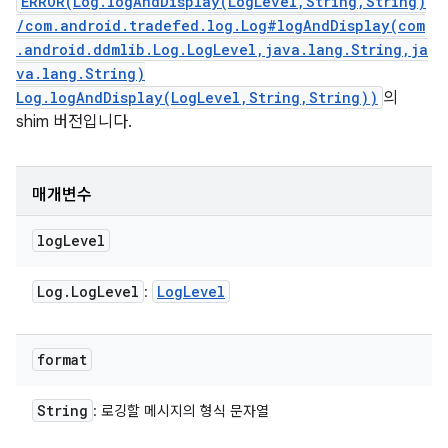
ERROR(Log.logAndDisplay(LogLevel,String,String)
/com.android.tradefed.log.Log#logAndDisplay(com
.android.ddmlib.Log.LogLevel,java.lang.String,ja
va.lang.String)
Log.logAndDisplay(LogLevel,String,String))
의
shim 버전입니다.
매개변수
log
Level
Log
.
Log
Level
Log
Level
:
format
String
: 로깅할 메시지의 형식 문자열