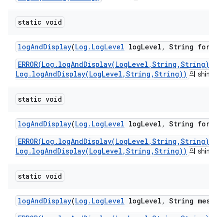
static void
log
And
Display
(
Log
.
Log
Level
log
Level
,
String form
ERROR(Log.logAndDisplay(LogLevel,String,String)/
Log.logAndDisplay(LogLevel,String,String))
의 shim
static void
log
And
Display
(
Log
.
Log
Level
log
Level
,
String form
ERROR(Log.logAndDisplay(LogLevel,String,String)/
Log.logAndDisplay(LogLevel,String,String))
의 shim
static void
log
And
Display
(
Log
.
Log
Level
log
Level
,
String mess