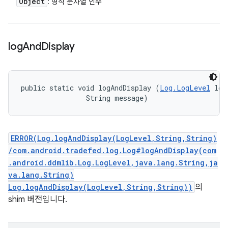
Object
: 형식 문자열 인수
log
And
Display
public static void logAndDisplay (
Log.LogLevel
 log
                String message)
ERROR(Log.logAndDisplay(LogLevel,String,String)
/com.android.tradefed.log.Log#logAndDisplay(com
.android.ddmlib.Log.LogLevel,java.lang.String,ja
va.lang.String)
Log.logAndDisplay(LogLevel,String,String))
의
shim 버전입니다.