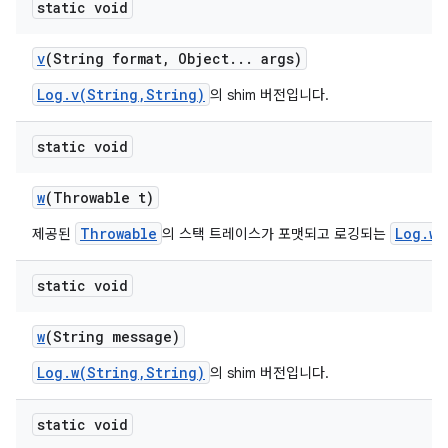
static void
v
(String format
,
Object
.
.
.
args)
Log.v(String,String)
의 shim 버전입니다.
static void
w
(Throwable t)
Throwable
Log.w(
제공된
의 스택 트레이스가 포맷되고 로깅되는
static void
w
(String message)
Log.w(String,String)
의 shim 버전입니다.
static void