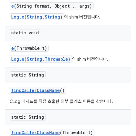
e
(String format
,
Object
.
.
.
args)
Log.e(String,String)
의 shim 버전입니다.
static void
e
(Throwable t)
Log.e(String,Throwable)
의 shim 버전입니다.
static String
find
Caller
Class
Name
()
CLog 메서드를 직접 호출한 외부 클래스 이름을 찾습니다.
static String
find
Caller
Class
Name
(Throwable t)