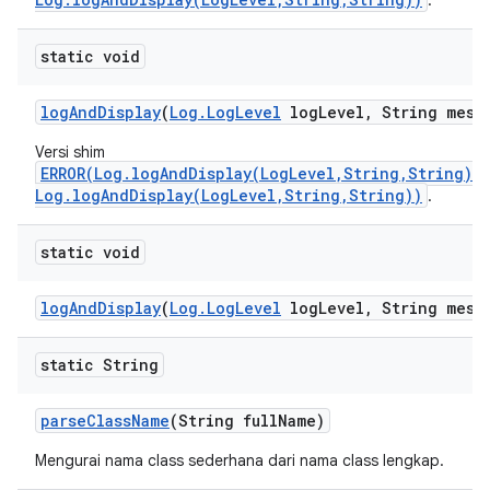
.
static void
log
And
Display
(
Log
.
Log
Level
log
Level
,
String mess
Versi shim
ERROR(Log.logAndDisplay(LogLevel,String,String)/
Log.logAndDisplay(LogLevel,String,String))
.
static void
log
And
Display
(
Log
.
Log
Level
log
Level
,
String mess
static String
parse
Class
Name
(String full
Name)
Mengurai nama class sederhana dari nama class lengkap.