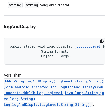
String
String
:
yang akan dicatat
log
And
Display
public static void logAndDisplay (
Log.LogLevel
 log
                String format, 

                Object... args)
Versi shim
ERROR(Log.logAndDisplay(LogLevel,String,String)
/com.android.tradefed.log.Log#logAndDisplay(com
.android.ddmlib.Log.LogLevel,java.lang.String,ja
va.lang.String)
Log.logAndDisplay(LogLevel,String,String))
.