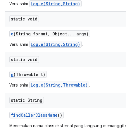
Log.e(String,String)
Versi shim
.
static void
e
(String format
,
Object
.
.
.
args)
Log.e(String,String)
Versi shim
.
static void
e
(Throwable t)
Log.e(String,Throwable)
Versi shim
.
static String
find
Caller
Class
Name
()
Menemukan nama class eksternal yang langsung memanggil m