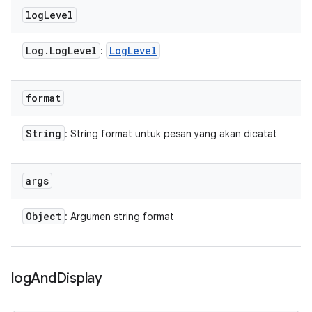
log
Level
Log
.
Log
Level
Log
Level
:
format
String
: String format untuk pesan yang akan dicatat
args
Object
: Argumen string format
log
And
Display