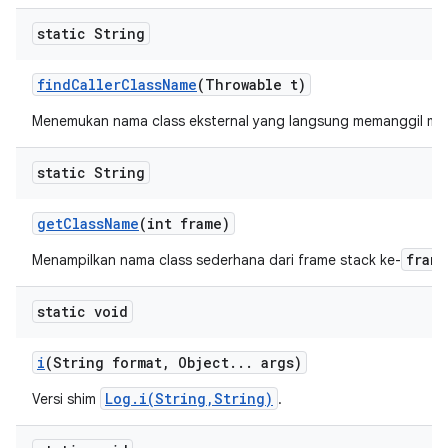
static String
find
Caller
Class
Name
(Throwable t)
Menemukan nama class eksternal yang langsung memanggil m
static String
get
Class
Name
(int frame)
frame
Menampilkan nama class sederhana dari frame stack ke-
static void
i
(String format
,
Object
.
.
.
args)
Log.i(String,String)
Versi shim
.