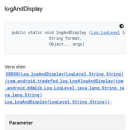
log
And
Display
public static void logAndDisplay (
Log.LogLevel
 log
                String format, 

                Object... args)
Versi shim
ERROR(Log.logAndDisplay(LogLevel,String,String)
/com.android.tradefed.log.Log#logAndDisplay(com
.android.ddmlib.Log.LogLevel,java.lang.String,ja
va.lang.String)
Log.logAndDisplay(LogLevel,String,String))
.
Parameter