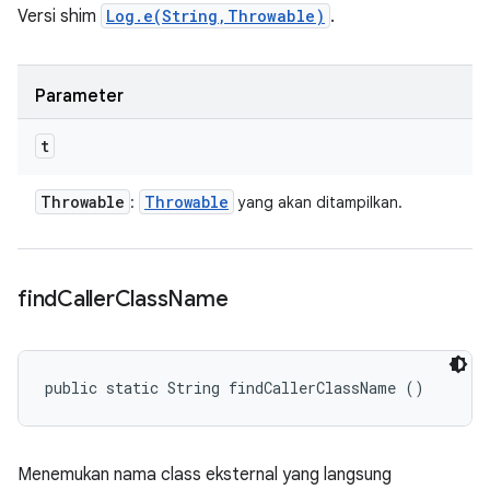
Versi shim
Log.e(String,Throwable)
.
Parameter
t
Throwable
Throwable
:
yang akan ditampilkan.
find
Caller
Class
Name
public static String findCallerClassName ()
Menemukan nama class eksternal yang langsung