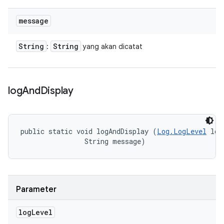
message
String
String
:
yang akan dicatat
log
And
Display
public static void logAndDisplay (
Log.LogLevel
 log
                String message)
Parameter
log
Level