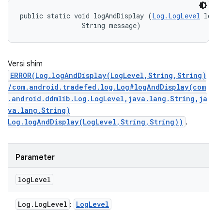
public static void logAndDisplay (
Log.LogLevel
 log
                String message)
Versi shim
ERROR(Log.logAndDisplay(LogLevel,String,String)
/com.android.tradefed.log.Log#logAndDisplay(com
.android.ddmlib.Log.LogLevel,java.lang.String,ja
va.lang.String)
Log.logAndDisplay(LogLevel,String,String))
.
Parameter
log
Level
Log
.
Log
Level
Log
Level
: