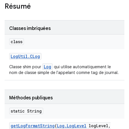
Résumé
Classes imbriquées
class
Log
Util
.
CLog
Log
Classe shim pour
qui utilise automatiquement le
nom de classe simple de l'appelant comme tag de journal.
Méthodes publiques
static String
get
Log
Format
String
(
Log
.
Log
Level
log
Level
,