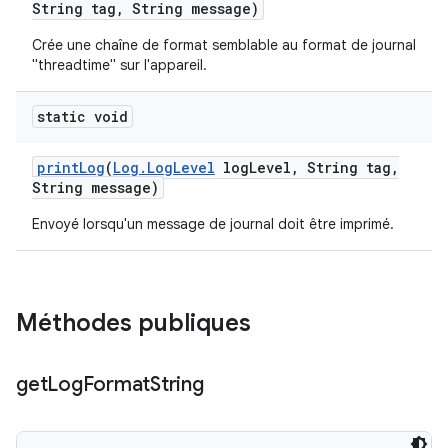
String tag
,
String message)
Crée une chaîne de format semblable au format de journal
"threadtime" sur l'appareil.
static void
print
Log
(
Log
.
Log
Level
log
Level
,
String tag
,
String message)
Envoyé lorsqu'un message de journal doit être imprimé.
Méthodes publiques
get
Log
Format
String