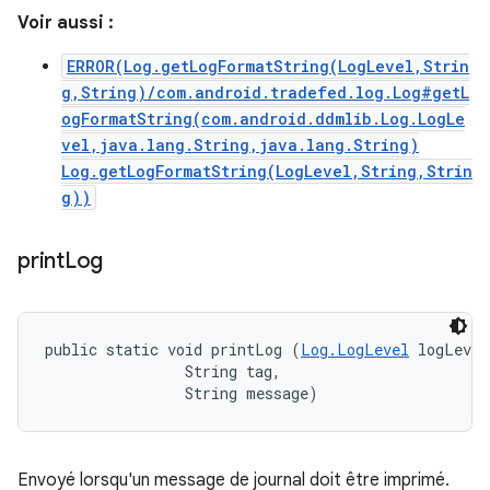
Voir aussi :
ERROR(Log.getLogFormatString(LogLevel,Strin
g,String)/com.android.tradefed.log.Log#getL
ogFormatString(com.android.ddmlib.Log.LogLe
vel,java.lang.String,java.lang.String)
Log.getLogFormatString(LogLevel,String,Strin
g))
print
Log
public static void printLog (
Log.LogLevel
 logLevel
                String tag, 

                String message)
Envoyé lorsqu'un message de journal doit être imprimé.