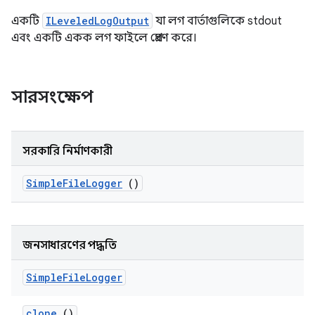
একটি
ILeveledLogOutput
যা লগ বার্তাগুলিকে stdout
এবং একটি একক লগ ফাইলে প্রেরণ করে।
সারসংক্ষেপ
সরকারি নির্মাণকারী
Simple
File
Logger
()
জনসাধারণের পদ্ধতি
Simple
File
Logger
clone
()