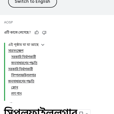
AOSP
এটি কাজে লেগেছে?
এই পৃষ্ঠায় যা যা আছে
সারসংক্ষেপ
সরকারি নির্মাণকারী
জনসাধারণের পদ্ধতি
সরকারি নির্মাণকারী
সিম্পলফাইললগার
জনসাধারণের পদ্ধতি
ক্লোন
লগ পান
সিম্পলফাইললগার