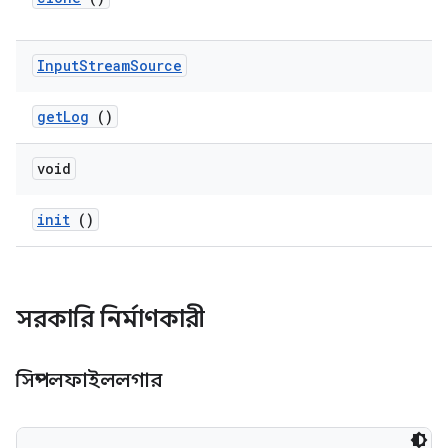
Input
Stream
Source
get
Log
()
void
init
()
সরকারি নির্মাণকারী
সিম্পলফাইললগার