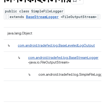
public class SimpleFileLogger
extends
BaseStreamLogger
<FileOutputStream>
java.lang.Object
↳
com.android.tradefed.log.BaseLeveledLogOutput
↳
com.android.tradefed.log.BaseStreamLogger
<java.io.FileOutputStream>
↳
com.android.tradefed.log.SimpleFileLogge