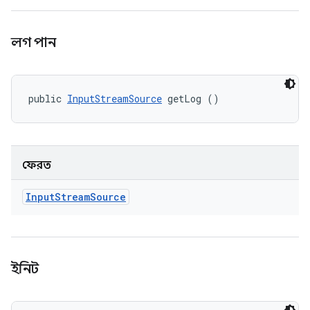
লগ পান
public 
InputStreamSource
 getLog ()
ফেরত
Input
Stream
Source
ইনিট