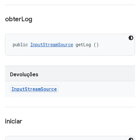
obter
Log
public 
InputStreamSource
 getLog ()
Devoluções
Input
Stream
Source
iniciar