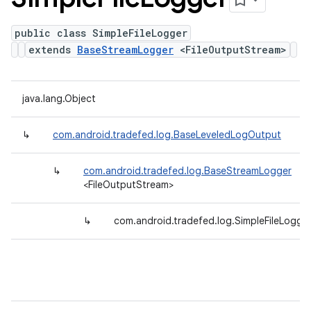
public class SimpleFileLogger
extends
BaseStreamLogger
<FileOutputStream>
java.lang.Object
↳
com.android.tradefed.log.BaseLeveledLogOutput
↳
com.android.tradefed.log.BaseStreamLogger
<FileOutputStream>
↳
com.android.tradefed.log.SimpleFileLogge