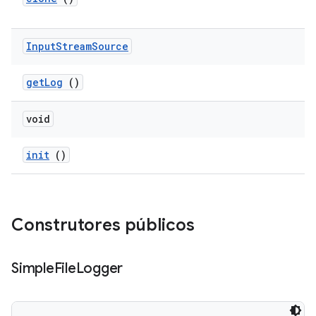
Input
Stream
Source
get
Log
()
void
init
()
Construtores públicos
Simple
File
Logger