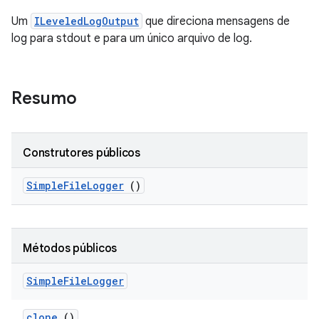
Um
ILeveledLogOutput
que direciona mensagens de
log para stdout e para um único arquivo de log.
Resumo
Construtores públicos
Simple
File
Logger
()
Métodos públicos
Simple
File
Logger
clone
()