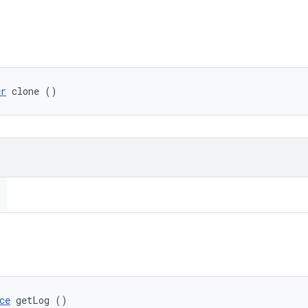
er
 clone ()
ce
 getLog ()