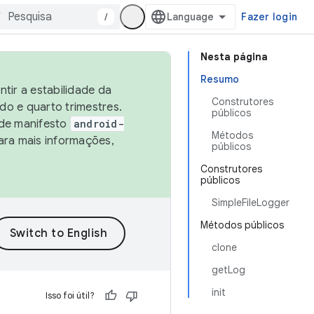
/
Fazer login
Nesta página
Resumo
tir a estabilidade da
Construtores
o e quarto trimestres.
públicos
 de manifesto
android-
Métodos
ara mais informações,
públicos
Construtores
públicos
SimpleFileLogger
Métodos públicos
clone
getLog
init
Isso foi útil?