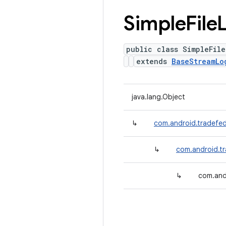
Simple
File
public class SimpleFile
extends
BaseStreamLo
java.lang.Object
↳
com.android.tradefe
↳
com.android.t
↳
com.and