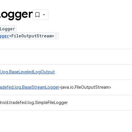
Logger
Logger
gger
<FileOutputStream>
d.log.BaseLeveledLogOutput
radefed.log.BaseStreamLogger
<java.io.FileOutputStream>
roid.tradefed.log.SimpleFileLogger