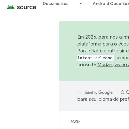
Documentos
Android Code Se
Em 2026, para nos alin
plataforma para o ecos
Para criar e contribuir
latest-release
sempre
consulte
Mudanças no
O G
para seu idioma de pre
AOSP