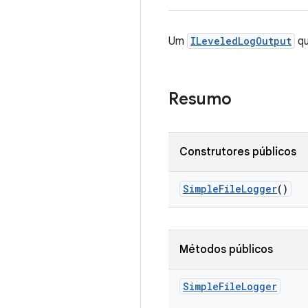
Um
ILeveledLogOutput
qu
Resumo
Construtores públicos
Simple
File
Logger
()
Métodos públicos
Simple
File
Logger