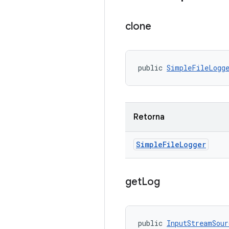
clone
public 
SimpleFileLogg
Retorna
Simple
File
Logger
get
Log
public 
InputStreamSour