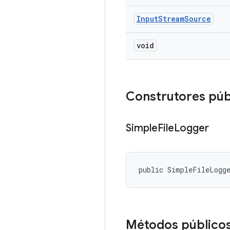
Input
Stream
Source
void
Construtores púb
Simple
File
Logger
public SimpleFileLogg
Métodos público