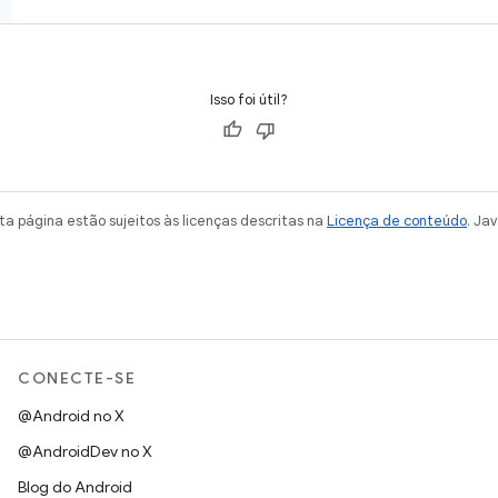
Isso foi útil?
a página estão sujeitos às licenças descritas na
Licença de conteúdo
. Ja
CONECTE-SE
@Android no X
@AndroidDev no X
Blog do Android