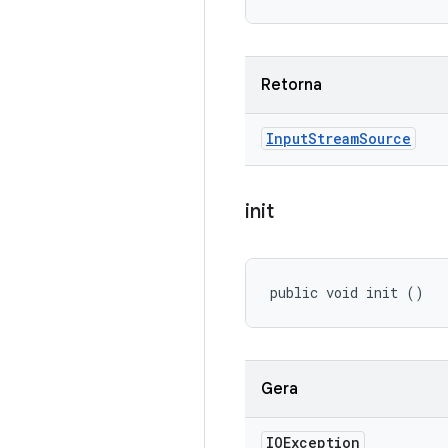
Retorna
Input
Stream
Source
init
public void init ()
Gera
IOException