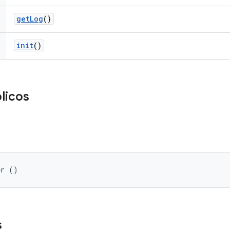
get
Log
()
init
()
licos
er ()
s