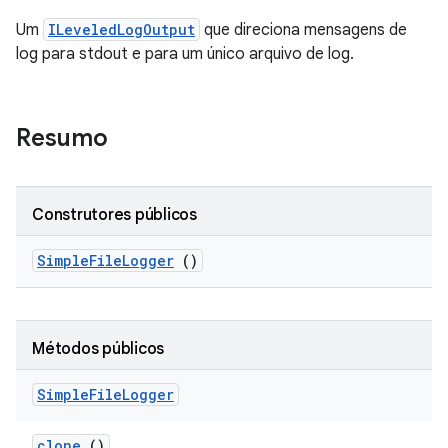
Um
ILeveledLogOutput
que direciona mensagens de
log para stdout e para um único arquivo de log.
Resumo
Construtores públicos
Simple
File
Logger
()
Métodos públicos
Simple
File
Logger
clone
()