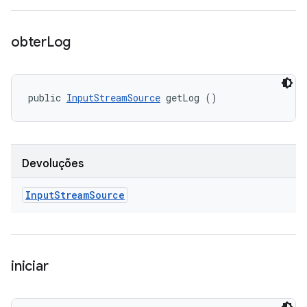
obter
Log
public 
InputStreamSource
 getLog ()
Devoluções
Input
Stream
Source
iniciar