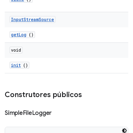
Input
Stream
Source
get
Log
()
void
init
()
Construtores públicos
Simple
File
Logger