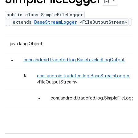
public class SimpleFileLogger
extends
BaseStreamLogger
<FileOutputStream>
java.lang.Object
↳
com.android.tradefed.log.BaseLeveledLogOutput
↳
com.android.tradefed.log.BaseStreamLogger
<FileOutputStream>
↳
com.android.tradefed.log.SimpleFileLogge