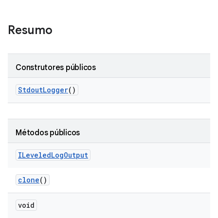
Resumo
Construtores públicos
Stdout
Logger
()
Métodos públicos
ILeveled
Log
Output
clone
()
void