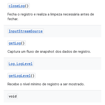
close
Log
()
Fecha o registro e realiza a limpeza necessária antes de
fechar.
Input
Stream
Source
get
Log
()
Captura um fluxo de snapshot dos dados de registro.
Log
.
Log
Level
get
Log
Level
()
Recebe o nível mínimo de registro a ser mostrado.
void