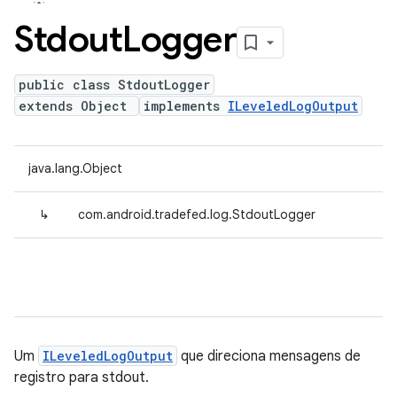
Stdout
Logger
public class StdoutLogger
extends Object
implements
ILeveledLogOutput
java.lang.Object
↳
com.android.tradefed.log.StdoutLogger
Um
ILeveledLogOutput
que direciona mensagens de
registro para stdout.