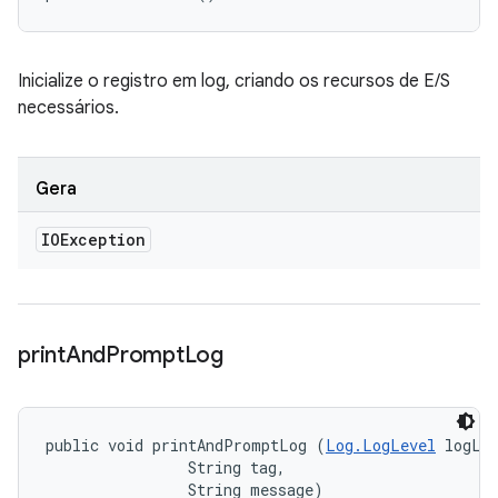
Inicialize o registro em log, criando os recursos de E/S
necessários.
Gera
IOException
print
And
Prompt
Log
public void printAndPromptLog (
Log.LogLevel
 logLev
                String tag, 

                String message)