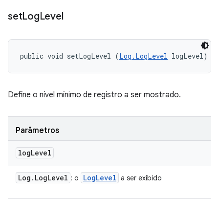
set
Log
Level
public void setLogLevel (
Log.LogLevel
 logLevel)
Define o nível mínimo de registro a ser mostrado.
Parâmetros
log
Level
Log
.
Log
Level
Log
Level
: o
a ser exibido