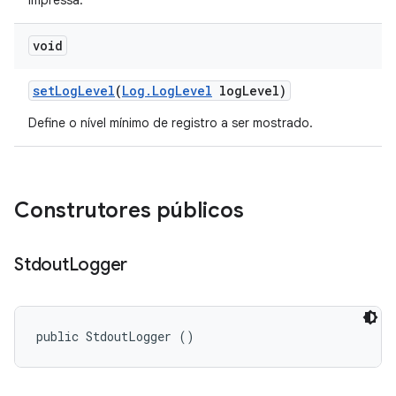
impressa.
void
set
Log
Level
(
Log
.
Log
Level
log
Level)
Define o nível mínimo de registro a ser mostrado.
Construtores públicos
Stdout
Logger
public StdoutLogger ()