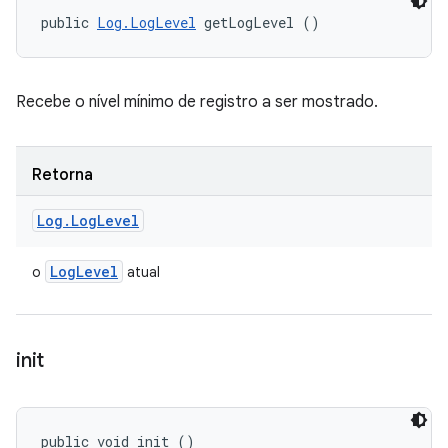
public 
Log.LogLevel
 getLogLevel ()
Recebe o nível mínimo de registro a ser mostrado.
Retorna
Log
.
Log
Level
Log
Level
o
atual
init
public void init ()