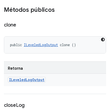
Métodos públicos
clone
public 
ILeveledLogOutput
 clone ()
Retorna
ILeveled
Log
Output
close
Log