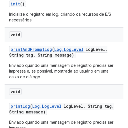
init
()
Inicialize o registro em log, criando os recursos de E/S
necessários.
void
print
And
Prompt
Log
(
Log
.
Log
Level
log
Level
,
String tag
,
String message)
Enviado quando uma mensagem de registro precisa ser
impressa e, se possível, mostrada ao usuário em uma
caixa de diálogo.
void
print
Log
(
Log
.
Log
Level
log
Level
,
String tag
,
String message)
Enviado quando uma mensagem de registro precisa ser