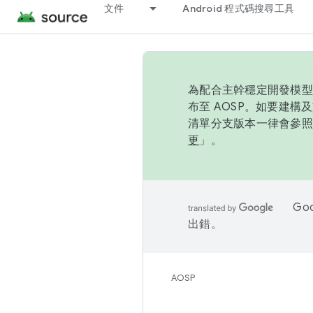
文件
Android 程式碼搜尋工具
為配合主幹穩定開發模型，
布至 AOSP。如要建構及
清單分支版本一律會參照推
更
」。
Go
出錯。
AOSP