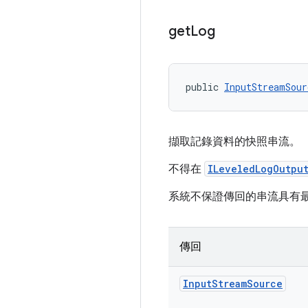
get
Log
public 
InputStreamSour
擷取記錄資料的快照串流。
不得在
ILeveledLogOutpu
系統不保證傳回的串流具有
傳回
Input
Stream
Source