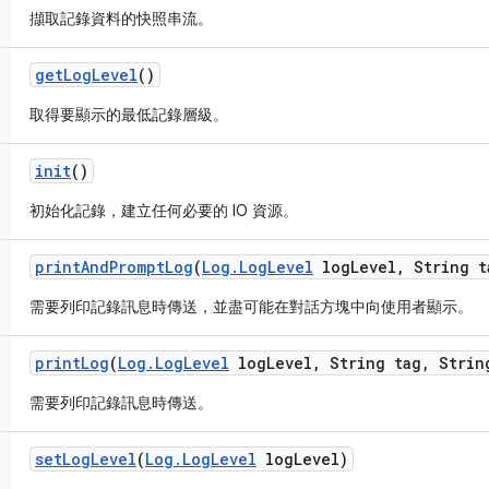
擷取記錄資料的快照串流。
get
Log
Level
()
取得要顯示的最低記錄層級。
init
()
初始化記錄，建立任何必要的 IO 資源。
print
And
Prompt
Log
(
Log
.
Log
Level
log
Level
,
String t
需要列印記錄訊息時傳送，並盡可能在對話方塊中向使用者顯示。
print
Log
(
Log
.
Log
Level
log
Level
,
String tag
,
String
需要列印記錄訊息時傳送。
set
Log
Level
(
Log
.
Log
Level
log
Level)