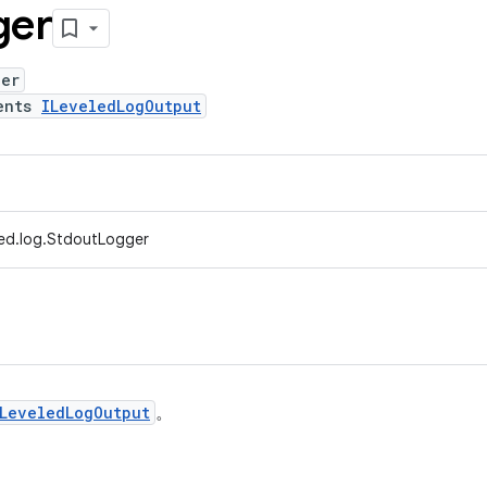
ger
ger
ents
ILeveledLogOutput
ed.log.StdoutLogger
LeveledLogOutput
。