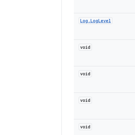
Log
.
Log
Level
void
void
void
void