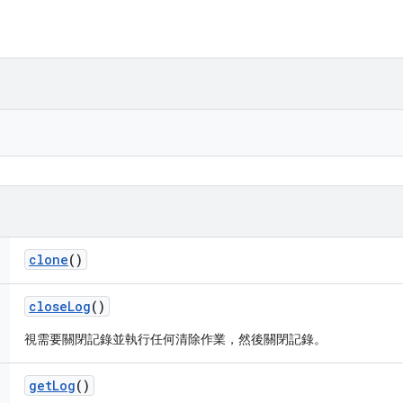
clone
()
close
Log
()
視需要關閉記錄並執行任何清除作業，然後關閉記錄。
get
Log
()