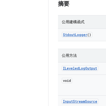
摘要
公用建構函式
Stdout
Logger
()
公用方法
ILeveled
Log
Output
void
Input
Stream
Source