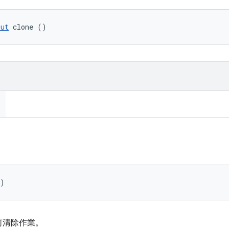
put
 clone ()
()
何清除作業。