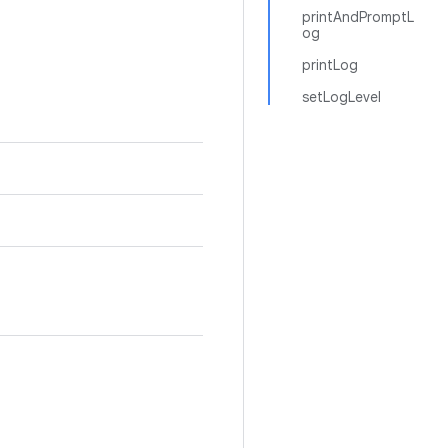
printAndPromptL
og
printLog
setLogLevel