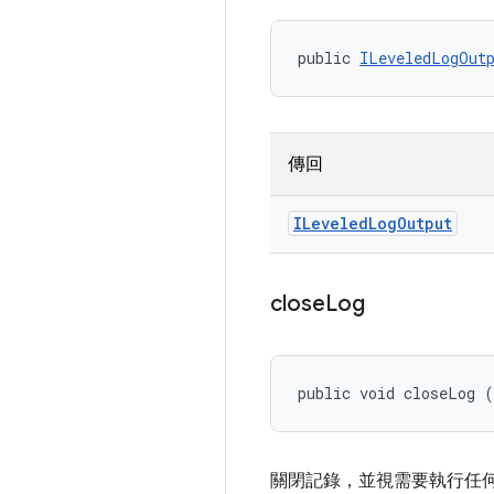
public 
ILeveledLogOut
傳回
ILeveled
Log
Output
close
Log
public void closeLog 
關閉記錄，並視需要執行任