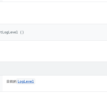
etLogLevel ()
。
Log
Level
目前的