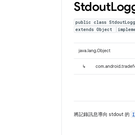
Stdout
Log
public class StdoutLog
extends Object
implem
java.lang.Object
↳
com.android.tradef
將記錄訊息導向 stdout 的
I