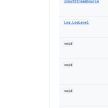
Input
Stream
Source
Log
.
Log
Level
void
void
void