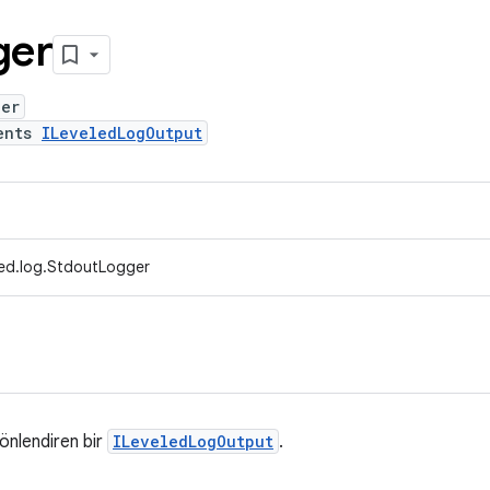
ger
ger
ents
ILeveledLogOutput
ed.log.StdoutLogger
önlendiren bir
ILeveledLogOutput
.