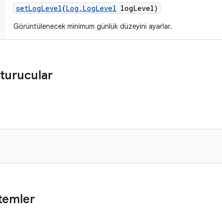
set
Log
Level
(
Log
.
Log
Level
log
Level)
Görüntülenecek minimum günlük düzeyini ayarlar.
turucular
)
temler