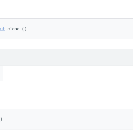
put
 clone ()
()