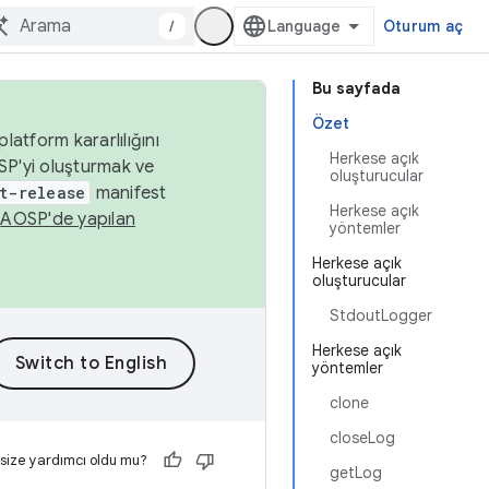
/
Oturum aç
Bu sayfada
Özet
latform kararlılığını
Herkese açık
SP'yi oluşturmak ve
oluşturucular
t-release
manifest
Herkese açık
n
AOSP'de yapılan
yöntemler
Herkese açık
oluşturucular
StdoutLogger
Herkese açık
yöntemler
clone
closeLog
 size yardımcı oldu mu?
getLog