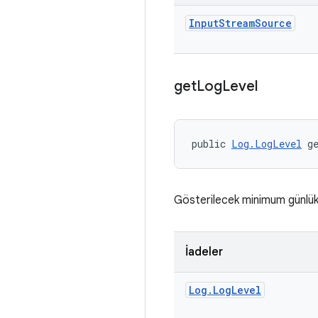
Input
Stream
Source
get
Log
Level
public 
Log.LogLevel
 g
Gösterilecek minimum günlük d
İadeler
Log
.
Log
Level