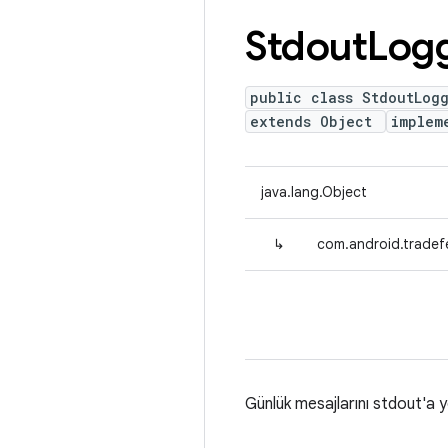
Stdout
Log
public class StdoutLog
extends Object
implem
java.lang.Object
↳
com.android.tradef
Günlük mesajlarını stdout'a y