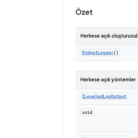
Özet
Herkese açık oluşturucul
Stdout
Logger
()
Herkese açık yöntemler
ILeveled
Log
Output
void