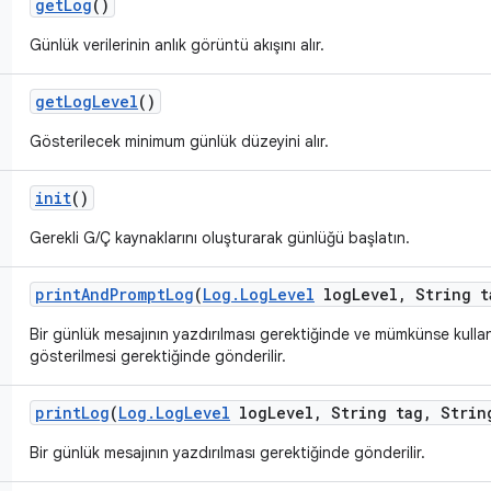
get
Log
()
Günlük verilerinin anlık görüntü akışını alır.
get
Log
Level
()
Gösterilecek minimum günlük düzeyini alır.
init
()
Gerekli G/Ç kaynaklarını oluşturarak günlüğü başlatın.
print
And
Prompt
Log
(
Log
.
Log
Level
log
Level
,
String t
Bir günlük mesajının yazdırılması gerektiğinde ve mümkünse kullan
gösterilmesi gerektiğinde gönderilir.
print
Log
(
Log
.
Log
Level
log
Level
,
String tag
,
String
Bir günlük mesajının yazdırılması gerektiğinde gönderilir.