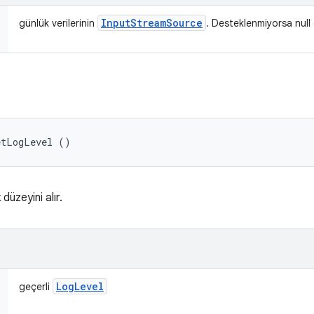
Input
Stream
Source
günlük verilerinin
. Desteklenmiyorsa null 
etLogLevel ()
üzeyini alır.
Log
Level
geçerli