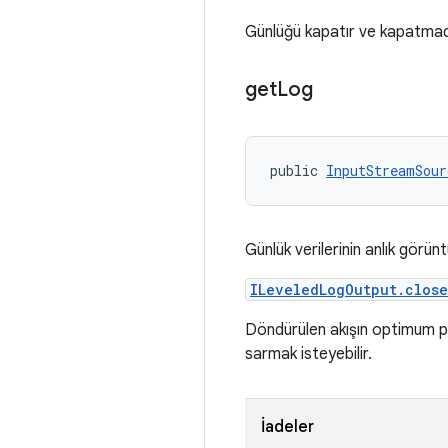
Günlüğü kapatır ve kapatmadan
get
Log
public 
InputStreamSour
Günlük verilerinin anlık görüntü
ILeveledLogOutput.close
Döndürülen akışın optimum p
sarmak isteyebilir.
İadeler