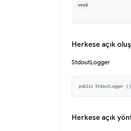
void
Herkese açık oluş
Stdout
Logger
public StdoutLogger (
Herkese açık yön