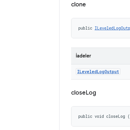
clone
public 
ILeveledLogOut
İadeler
ILeveled
Log
Output
close
Log
public void closeLog 