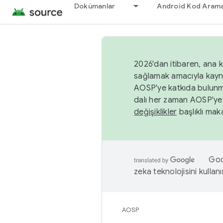
Dokümanlar
Android Kod Arama
2026'dan itibaren, ana k
sağlamak amacıyla kayn
AOSP'ye katkıda bulunm
dalı her zaman AOSP'ye 
değişiklikler
başlıklı maka
Goog
zeka teknolojisini kullanı
AOSP