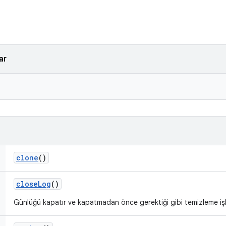
ar
clone
()
close
Log
()
Günlüğü kapatır ve kapatmadan önce gerektiği gibi temizleme işlem