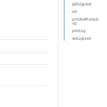
getLogLevel
init
printAndPromptL
og
printLog
setLogLevel