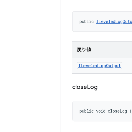
public 
ILeveledLogOut
戻り値
ILeveled
Log
Output
close
Log
public void closeLog 