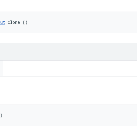
put
 clone ()
()