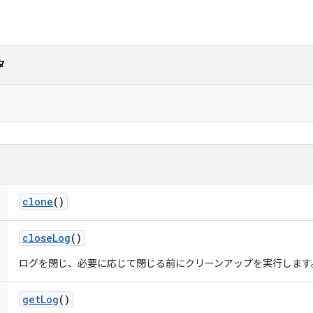
タ
clone
()
close
Log
()
ログを閉じ、必要に応じて閉じる前にクリーンアップを実行します
get
Log
()