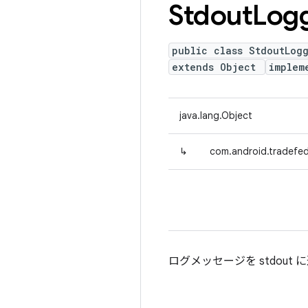
Stdout
Log
public class StdoutLog
extends Object
implem
java.lang.Object
↳
com.android.tradefe
ログメッセージを stdout