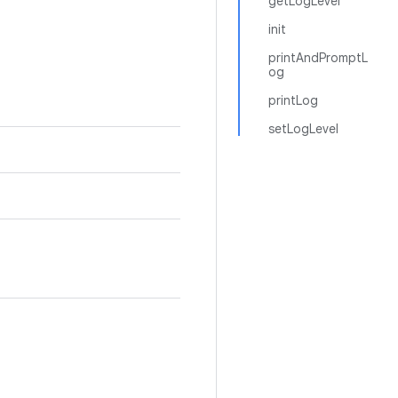
getLogLevel
init
printAndPromptL
og
printLog
setLogLevel