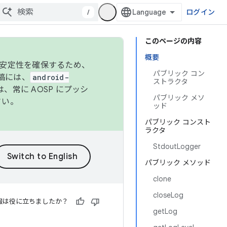
/
ログイン
このページの内容
概要
の安定性を確保するため、
パブリック コン
投稿には、
android-
ストラクタ
、常に AOSP にプッシ
パブリック メソ
さい。
ッド
パブリック コンスト
ラクタ
StdoutLogger
パブリック メソッド
clone
closeLog
報は役に立ちましたか？
getLog