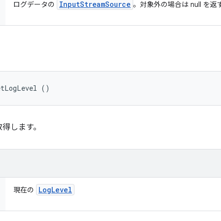
Input
Stream
Source
ログデータの
。対象外の場合は null を
etLogLevel ()
取得します。
Log
Level
現在の