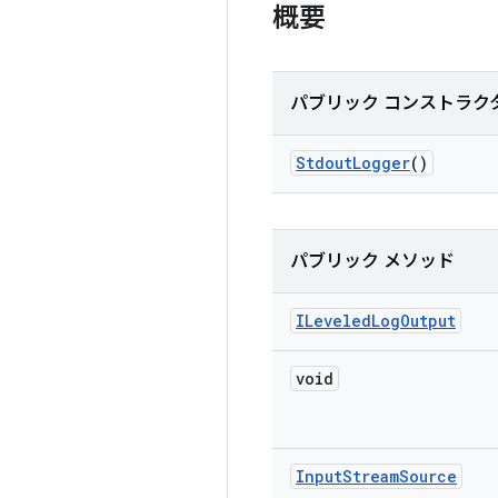
概要
パブリック コンストラク
Stdout
Logger
()
パブリック メソッド
ILeveled
Log
Output
void
Input
Stream
Source