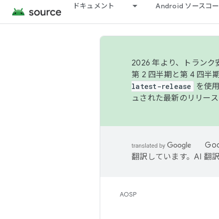
ドキュメント
Android ソース
2026 年より、トラ
第 2 四半期と第 4 四
latest-release
を使用
ュされた最新のリリース
Go
翻訳しています。AI 
AOSP