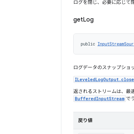
ログを閉じ、必要に応じて
get
Log
public 
InputStreamSour
ログデータのスナップショッ
ILeveledLogOutput.close
返されるストリームは、最
BufferedInputStream
で
戻り値