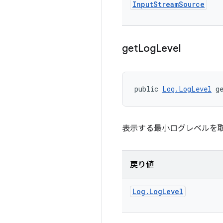
Input
Stream
Source
get
Log
Level
public 
Log.LogLevel
 g
表示する最小ログレベルを
戻り値
Log
.
Log
Level