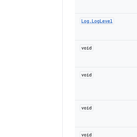
Log
.
Log
Level
void
void
void
void