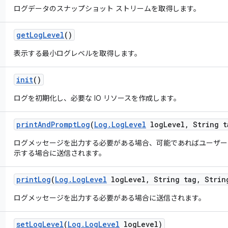
ログデータのスナップショット ストリームを取得します。
get
Log
Level
()
表示する最小ログレベルを取得します。
init
()
ログを初期化し、必要な IO リソースを作成します。
print
And
Prompt
Log
(
Log
.
Log
Level
log
Level
,
String t
ログメッセージを出力する必要がある場合、可能であればユーザーに
示する場合に送信されます。
print
Log
(
Log
.
Log
Level
log
Level
,
String tag
,
String
ログメッセージを出力する必要がある場合に送信されます。
set
Log
Level
(
Log
.
Log
Level
log
Level)