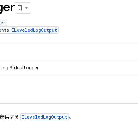
ger
ger
ents
ILeveledLogOutput
d.log.StdoutLogger
 に送信する
ILeveledLogOutput
。