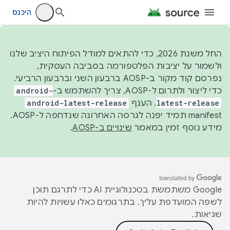
היכנס
החל משנת 2026, כדי להתאים למודל הפיתוח היציב שלנו
ולשמור על יציבות הפלטפורמה בסביבה העסקית,
נפרסם קוד מקור ב-AOSP ברבעון השני וברבעון הרביעי.
כדי ליצור ולתרום ל-AOSP, צריך להשתמש ב-
android-
latest-release
. הענף
android-latest-release
manifest תמיד יפנה לגרסה האחרונה שנדחפה ל-AOSP.
מידע נוסף זמין במאמר
שינויים ב-AOSP
.
‫Google משתמשת בטכנולוגיית AI כדי לתרגם תוכן
לשפה המועדפת עליך. בתרגומים כאלו עשויות להיות
שגיאות.