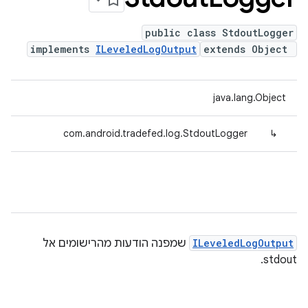
public class StdoutLogger
implements
ILeveledLogOutput
extends Object
java.lang.Object
com.android.tradefed.log.StdoutLogger
↳
ILeveledLogOutput
שמפנה הודעות מהרישומים אל
stdout.