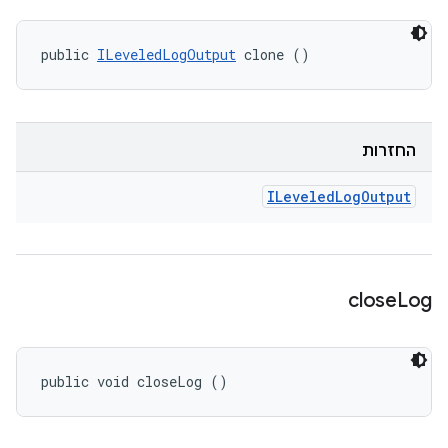
public 
ILeveledLogOutput
 clone ()
החזרות
ILeveled
Log
Output
close
Log
public void closeLog ()