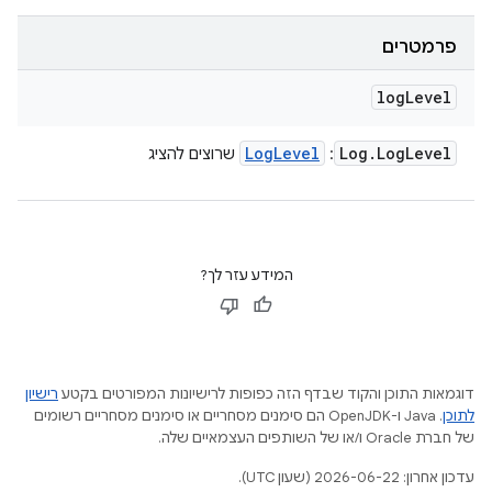
פרמטרים
log
Level
Log
Level
Log
.
Log
Level
:
שרוצים להציג
המידע עזר לך?
דוגמאות התוכן והקוד שבדף הזה כפופות לרישיונות המפורטים בקטע
רישיון
לתוכן
.‏ Java ו-OpenJDK הם סימנים מסחריים או סימנים מסחריים רשומים
של חברת Oracle ו/או של השותפים העצמאיים שלה.
עדכון אחרון: 2026-06-22 (שעון UTC).