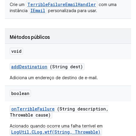
TerribleFailureEmailHandler
Crie um
com uma
IEmail
instância
personalizada para usar.
Métodos públicos
void
add
Destination
(String dest)
Adiciona um endereço de destino de e-mail.
boolean
on
Terrible
Failure
(String description
,
Throwable cause)
Acionado quando ocorre uma falha terrível em
LogUtil.CLog.wtf(String, Throwable)