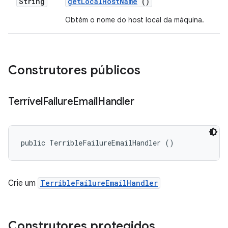
String
get
Local
Host
Name
()
Obtém o nome do host local da máquina.
Construtores públicos
Terrível
Failure
Email
Handler
public TerribleFailureEmailHandler ()
Crie um
TerribleFailureEmailHandler
Construtores protegidos