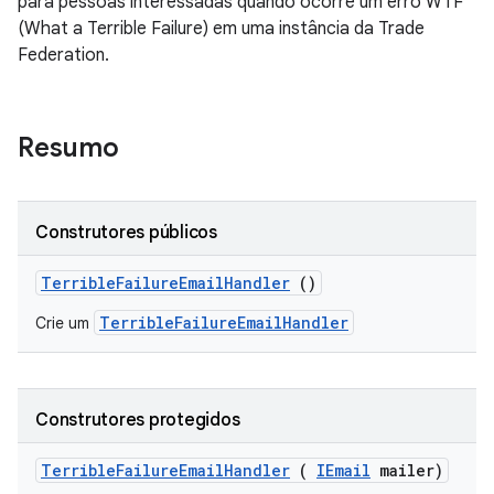
para pessoas interessadas quando ocorre um erro WTF
(What a Terrible Failure) em uma instância da Trade
Federation.
Resumo
Construtores públicos
Terrible
Failure
Email
Handler
()
TerribleFailureEmailHandler
Crie um
Construtores protegidos
Terrible
Failure
Email
Handler
(
IEmail
mailer)