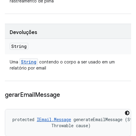
rastreamento de pilha
Devoluções
String
String
Uma
contendo o corpo a ser usado em um
relatório por email
gerar
Email
Message
protected 
IEmail.Message
 generateEmailMessage (Stri
                Throwable cause)