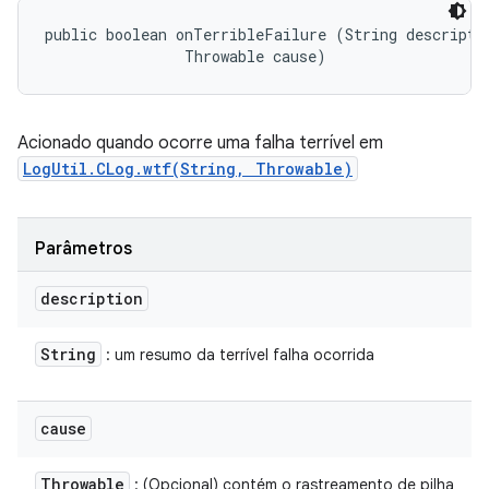
public boolean onTerribleFailure (String descriptio
                Throwable cause)
Acionado quando ocorre uma falha terrível em
LogUtil.CLog.wtf(String, Throwable)
Parâmetros
description
String
: um resumo da terrível falha ocorrida
cause
Throwable
: (Opcional) contém o rastreamento de pilha