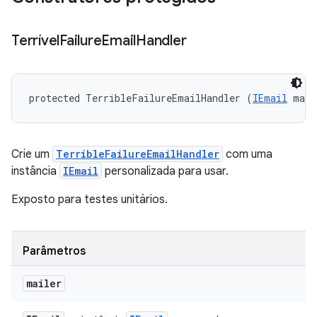
Terrível
Failure
Email
Handler
protected TerribleFailureEmailHandler (
IEmail
 mail
Crie um
TerribleFailureEmailHandler
com uma
instância
IEmail
personalizada para usar.
Exposto para testes unitários.
Parâmetros
mailer