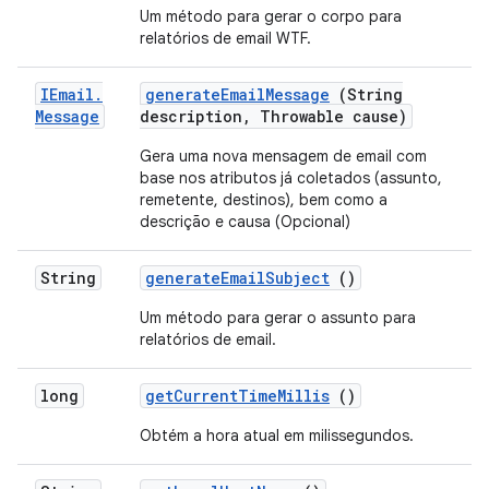
Um método para gerar o corpo para
relatórios de email WTF.
IEmail
.
generate
Email
Message
(String
Message
description
,
Throwable cause)
Gera uma nova mensagem de email com
base nos atributos já coletados (assunto,
remetente, destinos), bem como a
descrição e causa (Opcional)
String
generate
Email
Subject
()
Um método para gerar o assunto para
relatórios de email.
long
get
Current
Time
Millis
()
Obtém a hora atual em milissegundos.