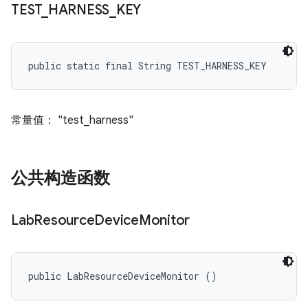
TEST
_
HARNESS
_
KEY
public static final String TEST_HARNESS_KEY
常量值： "test_harness"
公共构造函数
Lab
Resource
Device
Monitor
public LabResourceDeviceMonitor ()