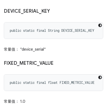
DEVICE
_
SERIAL
_
KEY
public static final String DEVICE_SERIAL_KEY
常量值： "device_serial"
FIXED
_
METRIC
_
VALUE
public static final float FIXED_METRIC_VALUE
常量值： 1.0