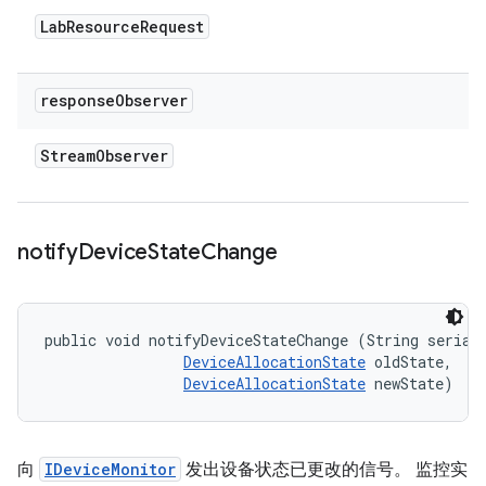
Lab
Resource
Request
response
Observer
Stream
Observer
notify
Device
State
Change
public void notifyDeviceStateChange (String serial,
DeviceAllocationState
 oldState, 

DeviceAllocationState
 newState)
向
IDeviceMonitor
发出设备状态已更改的信号。 监控实