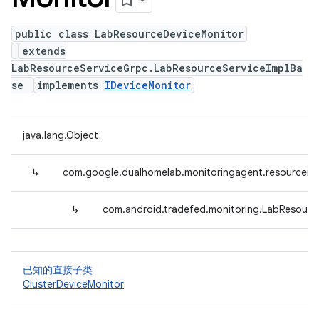
public class LabResourceDeviceMonitor
extends
LabResourceServiceGrpc.LabResourceServiceImplBa
se
implements
IDeviceMonitor
java.lang.Object
↳
com.google.dualhomelab.monitoringagent.resourcemo
↳
com.android.tradefed.monitoring.LabResourc
已知的直接子类
ClusterDeviceMonitor