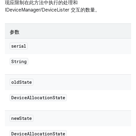
现应限制在此方法中执行的处理和
IDeviceManager/DeviceLister 交互的数量。
参数
serial
String
old
State
Device
Allocation
State
new
State
Device
Allocation
State