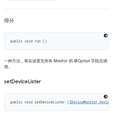
得分
public void run ()
一种方法，将在设置完所有 Monitor 的 @Option 字段后调
用。
set
Device
Lister
public void setDeviceLister (
IDeviceMonitor.Device