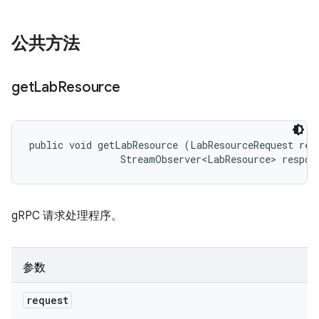
公共方法
get
Lab
Resource
public void getLabResource (LabResourceRequest requ
                StreamObserver<LabResource> respon
gRPC 请求处理程序。
参数
request