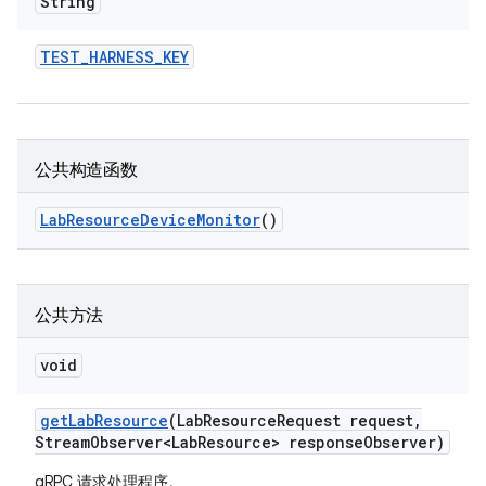
String
TEST
_
HARNESS
_
KEY
公共构造函数
Lab
Resource
Device
Monitor
()
公共方法
void
get
Lab
Resource
(Lab
Resource
Request request
,
Stream
Observer<Lab
Resource> response
Observer)
gRPC 请求处理程序。