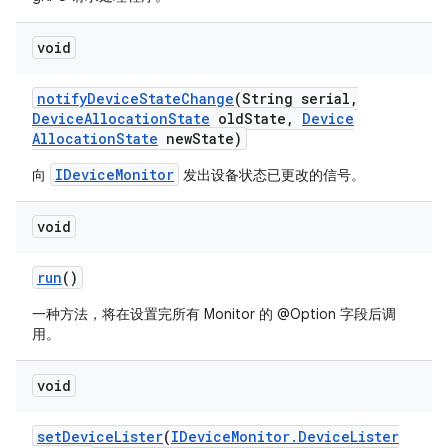
void
notify
Device
State
Change
(String serial
,
Device
Allocation
State
old
State
,
Device
Allocation
State
new
State)
IDeviceMonitor
向
发出设备状态已更改的信号。
void
run
()
一种方法，将在设置完所有 Monitor 的 @Option 字段后调
用。
void
set
Device
Lister
(
IDevice
Monitor
.
Device
Lister