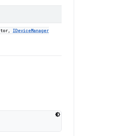
tor
,
IDevice
Manager