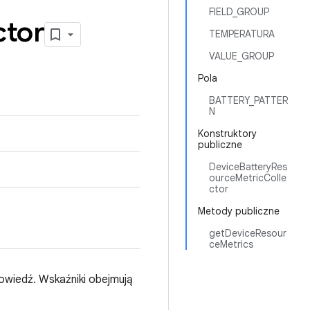
FIELD_GROUP
ctor
TEMPERATURA
VALUE_GROUP
Pola
BATTERY_PATTER
N
Konstruktory
publiczne
DeviceBatteryRes
ourceMetricColle
ctor
Metody publiczne
getDeviceResour
ceMetrics
powiedź. Wskaźniki obejmują