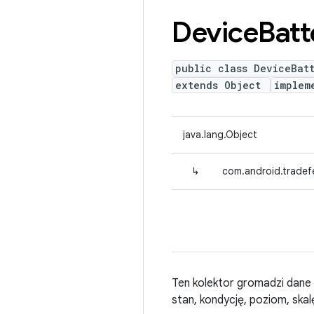
Device
Batt
public class DeviceBat
extends Object
implem
java.lang.Object
↳
com.android.tradef
Ten kolektor gromadzi dane o
stan, kondycję, poziom, skal