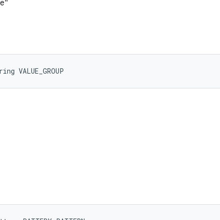
re"
tring VALUE_GROUP