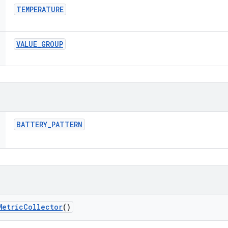
TEMPERATURE
VALUE
_
GROUP
BATTERY
_
PATTERN
Metric
Collector
()