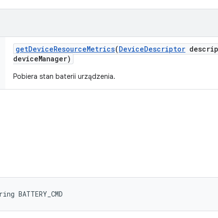
get
Device
Resource
Metrics
(
Device
Descriptor
descrip
device
Manager)
Pobiera stan baterii urządzenia.
ring BATTERY_CMD