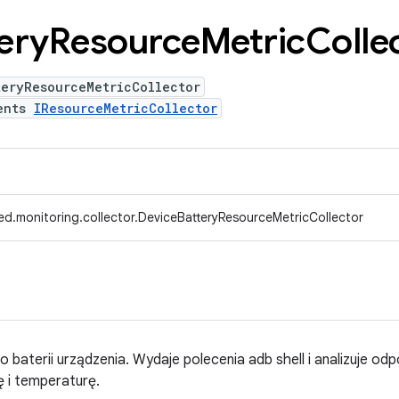
ery
Resource
Metric
Colle
teryResourceMetricCollector
ents
IResourceMetricCollector
ed.monitoring.collector.DeviceBatteryResourceMetricCollector
 baterii urządzenia. Wydaje polecenia adb shell i analizuje od
ę i temperaturę.