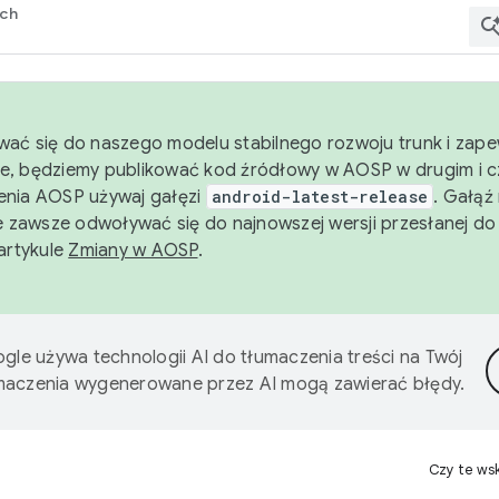
rch
wać się do naszego modelu stabilnego rozwoju trunk i zape
e, będziemy publikować kod źródłowy w AOSP w drugim i c
enia AOSP używaj gałęzi
android-latest-release
. Gałąź
 zawsze odwoływać się do najnowszej wersji przesłanej do
 artykule
Zmiany w AOSP
.
gle używa technologii AI do tłumaczenia treści na Twój
umaczenia wygenerowane przez AI mogą zawierać błędy.
Czy te ws