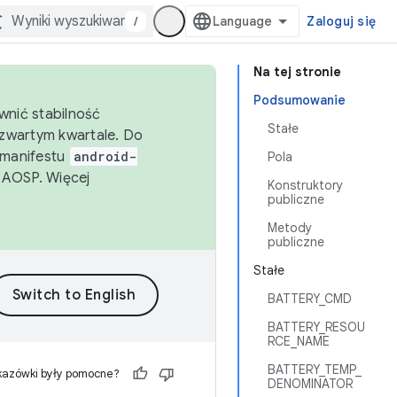
/
Zaloguj się
Na tej stronie
Podsumowanie
wnić stabilność
Stałe
zwartym kwartale. Do
 manifestu
android-
Pola
 AOSP. Więcej
Konstruktory
publiczne
Metody
publiczne
Stałe
BATTERY_CMD
BATTERY_RESOU
RCE_NAME
BATTERY_TEMP_
kazówki były pomocne?
DENOMINATOR