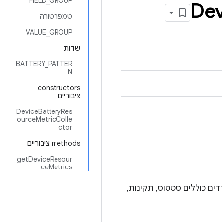
FIELD_GROUP
Dev
טמפרטורה
VALUE_GROUP
שדות
BATTERY_PATTER
N
‫constructors
ציבוריים
DeviceBatteryRes
ourceMetricColle
ctor
‫methods ציבוריים
getDeviceResour
ceMetrics
ות adb shell ומנתח את התגובה. המדדים כוללים סטטוס, תקינות,