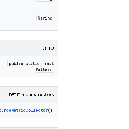
String
שדות
public static final
Pattern
‫constructors ציבוריים
ource
Metric
Collector
()