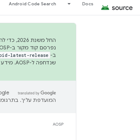
Android Code Search
Docs
החל משנת
ב-
oid-latest-release
שנדחפה ל-AOSP. מידע נוסף זמין במאמר
המועדפת עליך. בתרגומים
AOSP