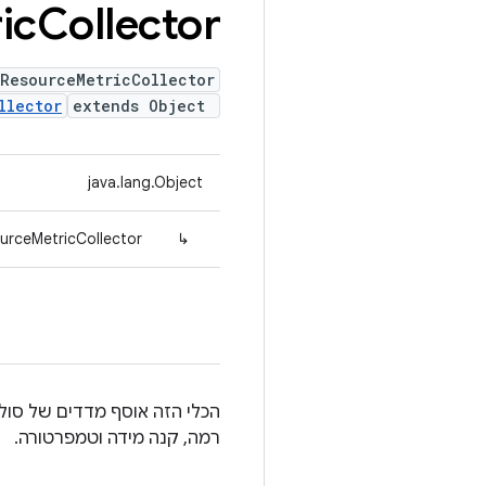
ic
Collector
ResourceMetricCollector
llector
extends Object
java.lang.Object
urceMetricCollector
↳
רמה, קנה מידה וטמפרטורה.