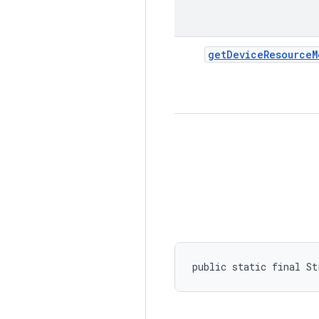
get
Device
Resource
M
public static final St