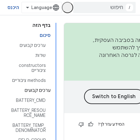
/
היכנס
בדף הזה
סיכום
פורמה בסביבה העסקית,
ערכים קבועים
ברבעון השני וברבעון הרביעי. כדי ליצור ולתרום ל-AOSP, צריך להשתמש
ד יפנה לגרסה האחרונה
שדות
‫constructors
ציבוריים
‫methods ציבוריים
ערכים קבועים
BATTERY_CMD
BATTERY_RESOU
RCE_NAME
המידע עזר לך?
BATTERY_TEMP_
DENOMINATOR