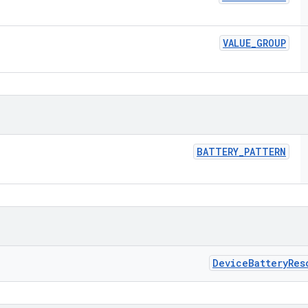
VALUE
_
GROUP
BATTERY
_
PATTERN
Device
Battery
Res