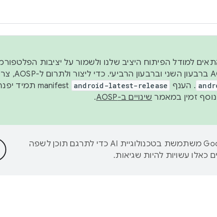
 2026, כדי להתאים למודל הפיתוח היציב שלנו ולשמור על יציבות הפלט
נפרסם קוד מקור ב-AOSP 
andr
. הענף
android-latest-release
manifest תמי
שינויים ב-AOSP
.
‫Google משתמשת בטכנולוגיית AI כדי לתרגם תוכן לשפה
 כאלו עשויות להיות שגיאות.