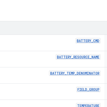
BATTERY
_
CMD
BATTERY
_
RESOURCE
_
NAME
BATTERY
_
TEMP
_
DENOMINATOR
FIELD
_
GROUP
TEMPERATURE