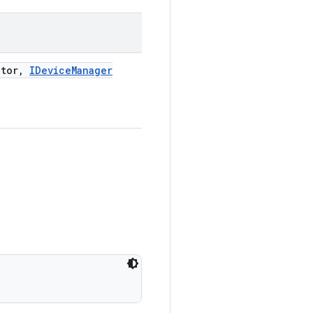
tor
,
IDevice
Manager