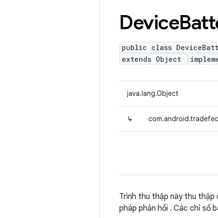
Device
Batt
public class DeviceBat
extends Object
implem
java.lang.Object
↳
com.android.tradefed
Trình thu thập này thu thập c
pháp phản hồi . Các chỉ số ba