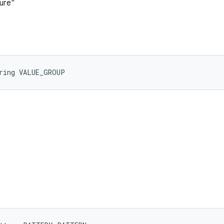
ure"
tring VALUE_GROUP