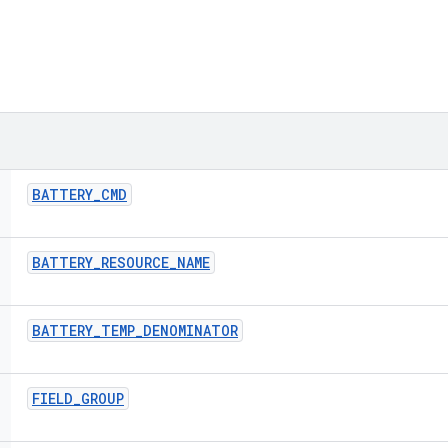
BATTERY
_
CMD
BATTERY
_
RESOURCE
_
NAME
BATTERY
_
TEMP
_
DENOMINATOR
FIELD
_
GROUP