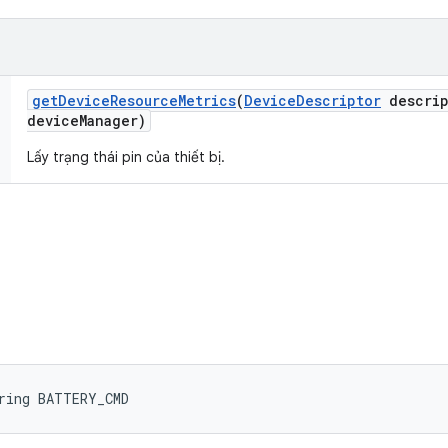
get
Device
Resource
Metrics
(
Device
Descriptor
descrip
device
Manager)
Lấy trạng thái pin của thiết bị.
ring BATTERY_CMD