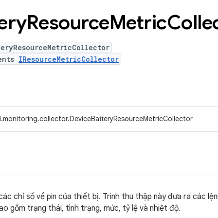
ery
Resource
Metric
Colle
teryResourceMetricCollector
ents
IResourceMetricCollector
.monitoring.collector.DeviceBatteryResourceMetricCollector
ác chỉ số về pin của thiết bị. Trình thu thập này đưa ra các lện
o gồm trạng thái, tình trạng, mức, tỷ lệ và nhiệt độ.