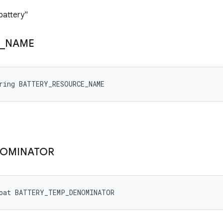
battery"
_
NAME
ring BATTERY_RESOURCE_NAME
OMINATOR
loat BATTERY_TEMP_DENOMINATOR