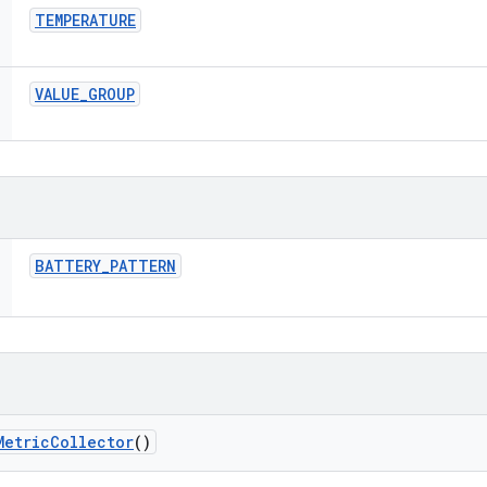
TEMPERATURE
VALUE
_
GROUP
BATTERY
_
PATTERN
Metric
Collector
()