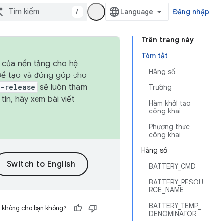
/
Đăng nhập
Trên trang này
Tóm tắt
h của nền tảng cho hệ
Hằng số
 Để tạo và đóng góp cho
t-release
sẽ luôn tham
Trường
in, hãy xem bài viết
Hàm khởi tạo
công khai
Phương thức
công khai
Hằng số
BATTERY_CMD
BATTERY_RESOU
RCE_NAME
BATTERY_TEMP_
h không cho bạn không?
DENOMINATOR