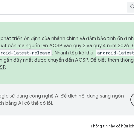
phát triển ổn định của nhánh chính và đảm bảo tính ổn địn
ẽ xuất bản mã nguồn lên AOSP vào quý 2 và quý 4 năm 2026.
droid-latest-release
. Nhánh tệp kê khai
android-lates
h gần đây nhất được chuyển đến AOSP. Để biết thêm thông t
OSP
.
gle sử dụng công nghệ AI để dịch nội dung sang ngôn
h bằng AI có thể có lỗi.
Thông tin này có hữu íc