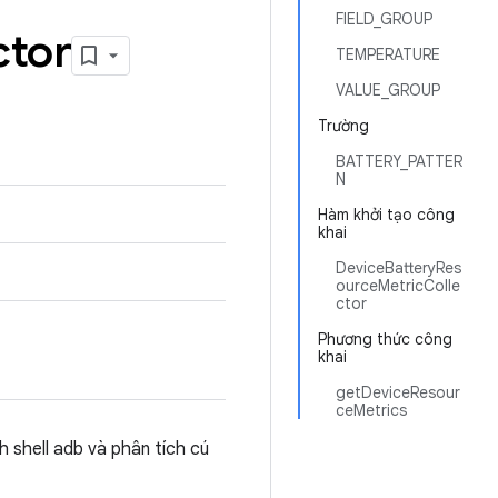
FIELD_GROUP
ctor
TEMPERATURE
VALUE_GROUP
Trường
BATTERY_PATTER
N
Hàm khởi tạo công
khai
DeviceBatteryRes
ourceMetricColle
ctor
Phương thức công
khai
getDeviceResour
ceMetrics
h shell adb và phân tích cú