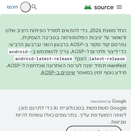
היכנס
החל משנת 2026, כדי להתאים למודל הפיתוח היציב שלנו
ולשמור על יציבות הפלטפורמה בסביבה העסקית,
נפרסם קוד מקור ב-AOSP ברבעון השני וברבעון הרביעי.
כדי ליצור ולתרום ל-AOSP, צריך להשתמש ב-
android-
latest-release
. הענף
android-latest-release
manifest תמיד יפנה לגרסה האחרונה שנדחפה ל-AOSP.
מידע נוסף זמין במאמר
שינויים ב-AOSP
.
‫Google משתמשת בטכנולוגיית AI כדי לתרגם תוכן
לשפה המועדפת עליך. בתרגומים כאלו עשויות להיות
שגיאות.