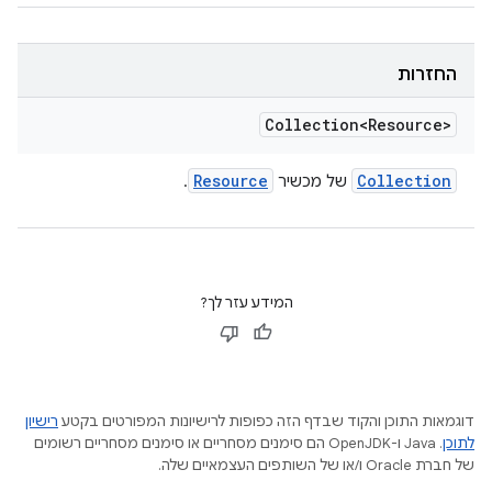
החזרות
Collection<Resource>
Resource
Collection
של מכשיר
.
המידע עזר לך?
דוגמאות התוכן והקוד שבדף הזה כפופות לרישיונות המפורטים בקטע
רישיון
לתוכן
.‏ Java ו-OpenJDK הם סימנים מסחריים או סימנים מסחריים רשומים
של חברת Oracle ו/או של השותפים העצמאיים שלה.