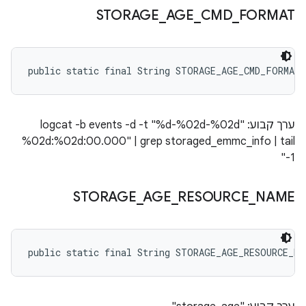
STORAGE
_
AGE
_
CMD
_
FORMAT
public static final String STORAGE_AGE_CMD_FORMAT
ערך קבוע: "logcat -b events -d -t "%d-%02d-%02d
%02d:%02d:00.000" | grep storaged_emmc_info | tail
-1"
STORAGE
_
AGE
_
RESOURCE
_
NAME
public static final String STORAGE_AGE_RESOURCE_NA