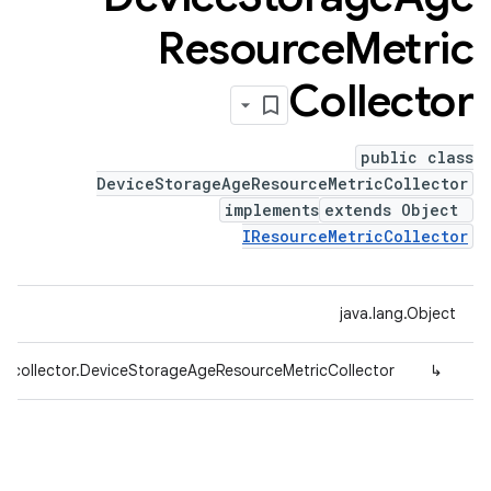
Resource
Metric
Collector
public class
DeviceStorageAgeResourceMetricCollector
implements
extends Object
IResourceMetricCollector
java.lang.Object
g.collector.DeviceStorageAgeResourceMetricCollector
↳