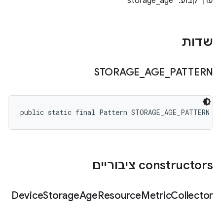
ערך קבוע: "storage_age"
שדות
STORAGE
_
AGE
_
PATTERN
public static final Pattern STORAGE_AGE_PATTERN
‫constructors ציבוריים
Device
Storage
Age
Resource
Metric
Collector