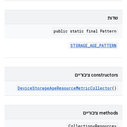
שדות
public static final Pattern
STORAGE
_
AGE
_
PATTERN
‫constructors ציבוריים
Device
Storage
Age
Resource
Metric
Collector
()
‫methods ציבוריים
Collection<Resource>