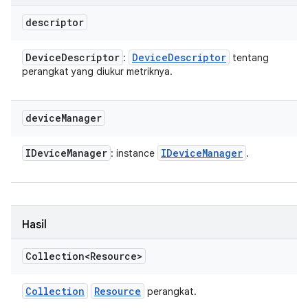
descriptor
Device
Descriptor
Device
Descriptor
:
tentang
perangkat yang diukur metriknya.
device
Manager
IDevice
Manager
IDevice
Manager
: instance
.
Hasil
Collection<Resource>
Collection
Resource
perangkat.