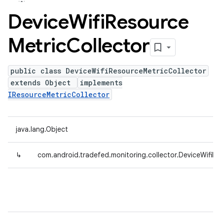
Device
Wifi
Resource
Metric
Collector
public class DeviceWifiResourceMetricCollector
extends Object
implements
IResourceMetricCollector
java.lang.Object
↳
com.android.tradefed.monitoring.collector.DeviceWifiR