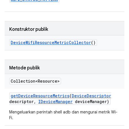
Konstruktor publik
Device
Wifi
Resource
Metric
Collector
()
Metode publik
Collection<Resource>
get
Device
Resource
Metrics
(
Device
Descriptor
descriptor
,
IDevice
Manager
device
Manager)
Mengeluarkan perintah shell adb dan mengurai metrik Wi-
Fi.