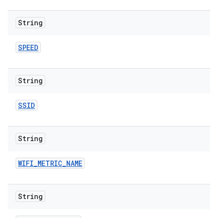
String
SPEED
String
SSID
String
WIFI
_
METRIC
_
NAME
String