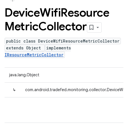
Device
Wifi
Resource
Metric
Collector
public class DeviceWifiResourceMetricCollector
extends Object
implements
IResourceMetricCollector
java.lang.Object
↳
com.android.tradefed.monitoring.collector.DeviceWifi