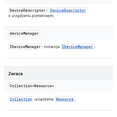
Device
Descriptor
Device
Descriptor
:
o urządzeniu pomiarowym.
device
Manager
IDevice
Manager
IDevice
Manager
: instancja
.
Zwraca
Collection<Resource>
Collection
Resource
urządzenia
.