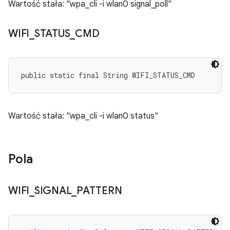
Wartość stała: "wpa_cli -i wlan0 signal_poll"
WIFI
_
STATUS
_
CMD
public static final String WIFI_STATUS_CMD
Wartość stała: "wpa_cli -i wlan0 status"
Pola
WIFI
_
SIGNAL
_
PATTERN