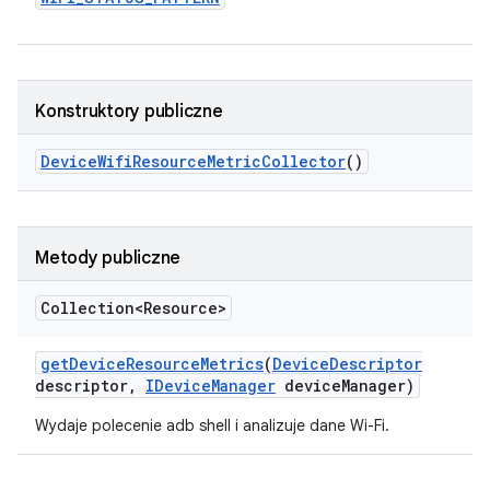
Konstruktory publiczne
Device
Wifi
Resource
Metric
Collector
()
Metody publiczne
Collection<Resource>
get
Device
Resource
Metrics
(
Device
Descriptor
descriptor
,
IDevice
Manager
device
Manager)
Wydaje polecenie adb shell i analizuje dane Wi-Fi.