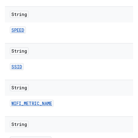
String
SPEED
String
SSID
String
WIFI
_
METRIC
_
NAME
String