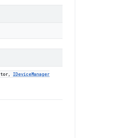
tor
,
IDevice
Manager