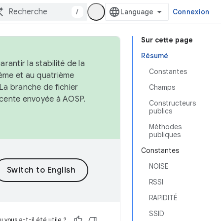
/
Connexion
Sur cette page
Résumé
antir la stabilité de la
Constantes
ème et au quatrième
 La branche de fichier
Champs
récente envoyée à AOSP.
Constructeurs
publics
Méthodes
publiques
Constantes
NOISE
RSSI
RAPIDITÉ
SSID
 vous a-t-il été utile ?