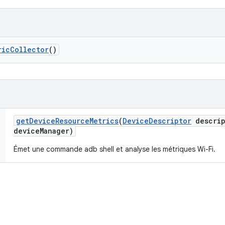
ric
Collector
()
get
Device
Resource
Metrics
(
Device
Descriptor
descrip
device
Manager)
Émet une commande adb shell et analyse les métriques Wi-Fi.