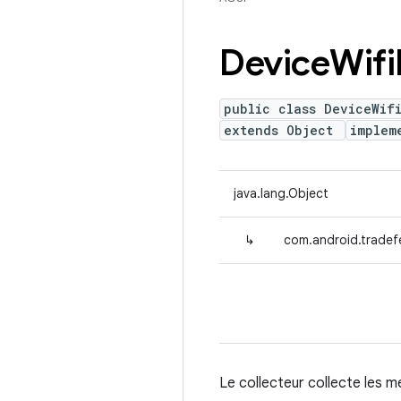
Device
Wifi
public class DeviceWif
extends Object
implem
java.lang.Object
↳
com.android.tradefe
Le collecteur collecte les mé