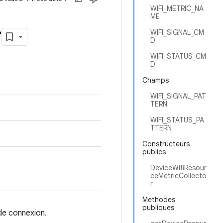
WIFI_METRIC_NA
ME
r
WIFI_SIGNAL_CM
D
WIFI_STATUS_CM
D
Champs
WIFI_SIGNAL_PAT
TERN
WIFI_STATUS_PA
TTERN
Constructeurs
publics
DeviceWifiResour
ceMetricCollecto
r
Méthodes
publiques
 de connexion.