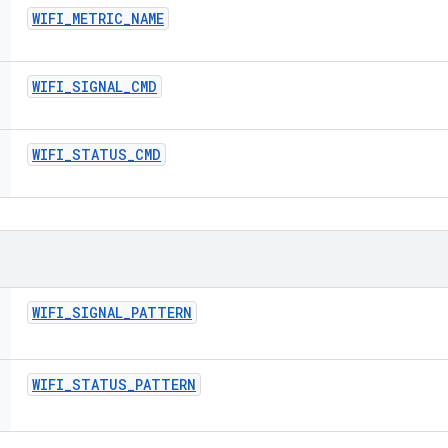
WIFI
_
METRIC
_
NAME
WIFI
_
SIGNAL
_
CMD
WIFI
_
STATUS
_
CMD
WIFI
_
SIGNAL
_
PATTERN
WIFI
_
STATUS
_
PATTERN