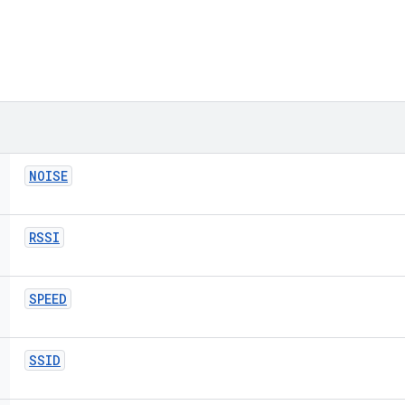
NOISE
RSSI
SPEED
SSID