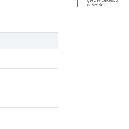
getDeviceResour
ceMetrics