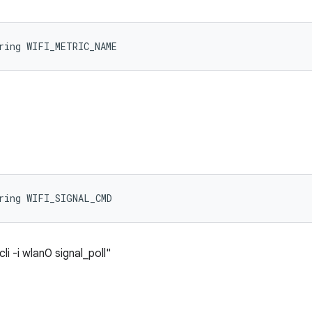
ring WIFI_METRIC_NAME
ring WIFI_SIGNAL_CMD
i -i wlan0 signal_poll"