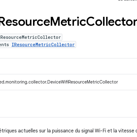
Resource
Metric
Collecto
iResourceMetricCollector
ents
IResourceMetricCollector
d.monitoring.collector.DeviceWifiResourceMetricCollector
triques actuelles sur la puissance du signal Wi-Fi et la vitesse