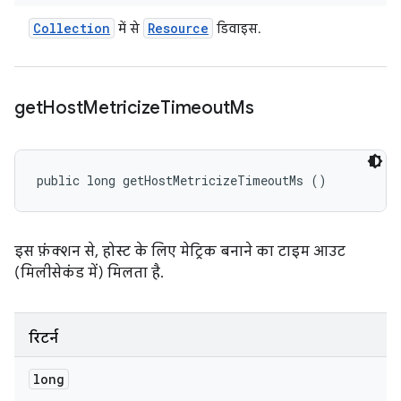
Collection
Resource
में से
डिवाइस.
get
Host
Metricize
Timeout
Ms
public long getHostMetricizeTimeoutMs ()
इस फ़ंक्शन से, होस्ट के लिए मेट्रिक बनाने का टाइम आउट
(मिलीसेकंड में) मिलता है.
रिटर्न
long