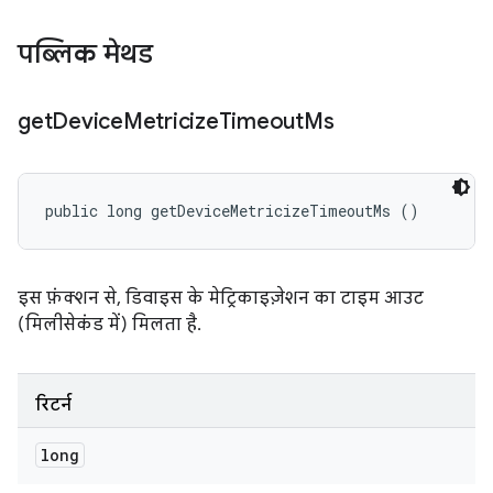
पब्लिक मेथड
get
Device
Metricize
Timeout
Ms
public long getDeviceMetricizeTimeoutMs ()
इस फ़ंक्शन से, डिवाइस के मेट्रिकाइज़ेशन का टाइम आउट
(मिलीसेकंड में) मिलता है.
रिटर्न
long