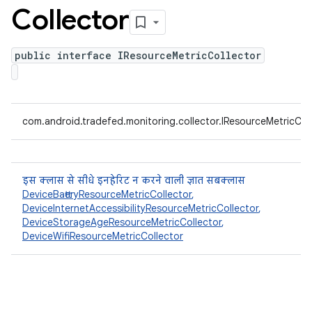
Collector
public interface IResourceMetricCollector
com.android.tradefed.monitoring.collector.IResourceMetricCol
इस क्लास से सीधे इनहेरिट न करने वाली ज्ञात सबक्लास
DeviceBatteryResourceMetricCollector
,
DeviceInternetAccessibilityResourceMetricCollector
,
DeviceStorageAgeResourceMetricCollector
,
DeviceWifiResourceMetricCollector