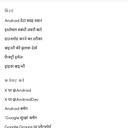
बिल्ड
Android डेटा संग्रह स्थान
इस्तेमाल संबंधी ज़रूरी बातें
डाउनलोड करने का तरीका
बाइनरी की झलक देखें
फ़ैक्ट्री इमेज
ड्राइवर बाइनरी
कनेक्ट करें
X पर @Android
X पर @AndroidDev
Android ब्लॉग
'Google सुरक्षा' ब्लॉग
Google Groups पर प्लैटफ़ॉर्म