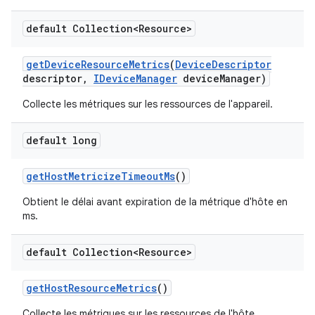
default Collection<Resource>
get
Device
Resource
Metrics
(
Device
Descriptor
descriptor
,
IDevice
Manager
device
Manager)
Collecte les métriques sur les ressources de l'appareil.
default long
get
Host
Metricize
Timeout
Ms
()
Obtient le délai avant expiration de la métrique d'hôte en
ms.
default Collection<Resource>
get
Host
Resource
Metrics
()
Collecte les métriques sur les ressources de l'hôte.