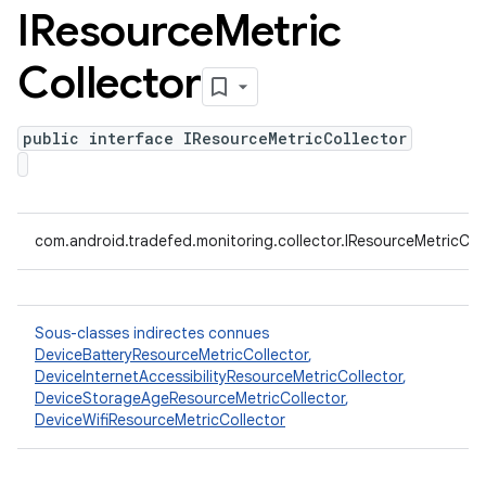
IResource
Metric
Collector
public interface IResourceMetricCollector
com.android.tradefed.monitoring.collector.IResourceMetricCol
Sous-classes indirectes connues
DeviceBatteryResourceMetricCollector
,
DeviceInternetAccessibilityResourceMetricCollector
,
DeviceStorageAgeResourceMetricCollector
,
DeviceWifiResourceMetricCollector