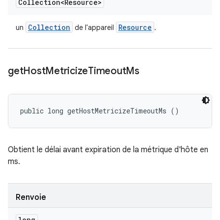
Collection<Resource>
Collection
Resource
un
de l'appareil
.
get
Host
Metricize
Timeout
Ms
public long getHostMetricizeTimeoutMs ()
Obtient le délai avant expiration de la métrique d'hôte en
ms.
Renvoie
long