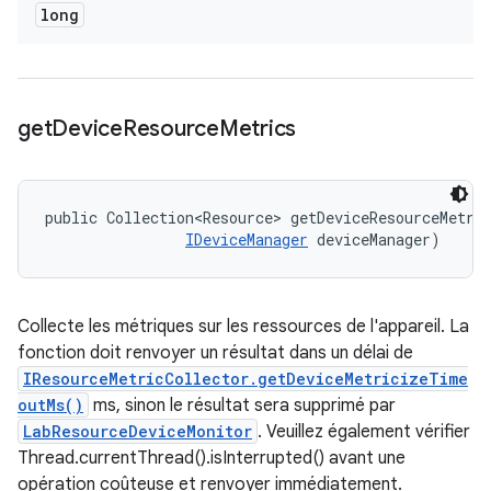
long
get
Device
Resource
Metrics
public Collection<Resource> getDeviceResourceMetri
IDeviceManager
 deviceManager)
Collecte les métriques sur les ressources de l'appareil. La
fonction doit renvoyer un résultat dans un délai de
IResourceMetricCollector.getDeviceMetricizeTime
outMs()
ms, sinon le résultat sera supprimé par
LabResourceDeviceMonitor
. Veuillez également vérifier
Thread.currentThread().isInterrupted() avant une
opération coûteuse et renvoyer immédiatement.