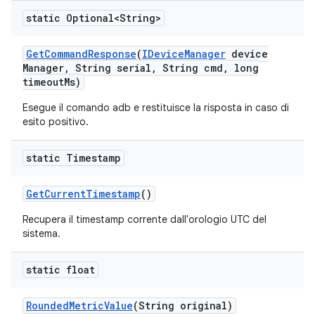
static Optional<String>
Get
Command
Response
(
IDevice
Manager
device
Manager
,
String serial
,
String cmd
,
long
timeout
Ms)
Esegue il comando adb e restituisce la risposta in caso di
esito positivo.
static Timestamp
Get
Current
Timestamp
()
Recupera il timestamp corrente dall'orologio UTC del
sistema.
static float
Rounded
Metric
Value
(String original)