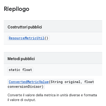
Riepilogo
Costruttori pubblici
Resource
Metric
Util
()
Metodi pubblici
static float
Converted
Metric
Value
(String original
,
float
conversion
Divisor)
Converte il valore della metrica in unità diverse e formatta
il valore di output.