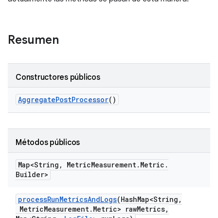
Resumen
Constructores públicos
Aggregate
Post
Processor
()
Métodos públicos
Map<String
,
Metric
Measurement
.
Metric
.
Builder>
process
Run
Metrics
And
Logs
(Hash
Map<String
,
Metric
Measurement
.
Metric> raw
Metrics
,