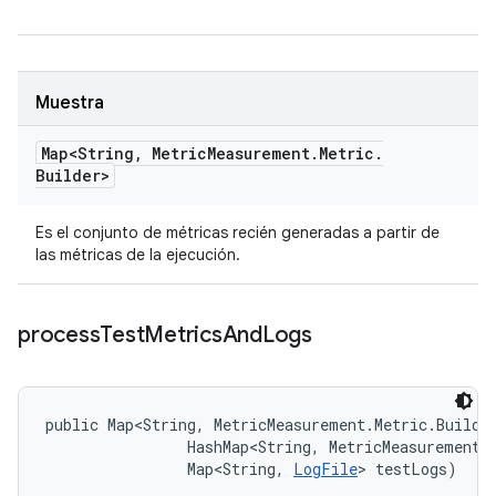
Muestra
Map<String
,
Metric
Measurement
.
Metric
.
Builder>
Es el conjunto de métricas recién generadas a partir de
las métricas de la ejecución.
process
Test
Metrics
And
Logs
public Map<String, MetricMeasurement.Metric.Builde
                HashMap<String, MetricMeasurement.M
                Map<String, 
LogFile
> testLogs)