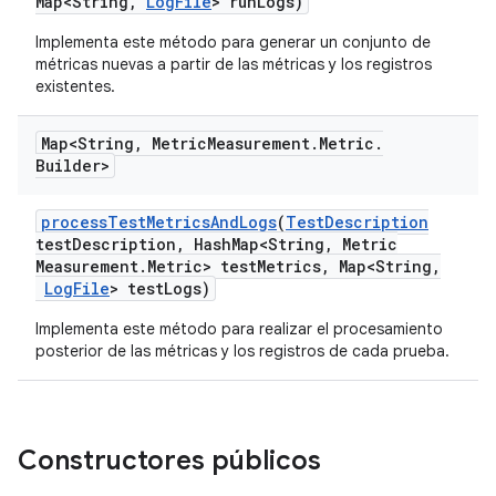
Map<String
,
Log
File
> run
Logs)
Implementa este método para generar un conjunto de
métricas nuevas a partir de las métricas y los registros
existentes.
Map<String
,
Metric
Measurement
.
Metric
.
Builder>
process
Test
Metrics
And
Logs
(
Test
Description
test
Description
,
Hash
Map<String
,
Metric
Measurement
.
Metric> test
Metrics
,
Map<String
,
Log
File
> test
Logs)
Implementa este método para realizar el procesamiento
posterior de las métricas y los registros de cada prueba.
Constructores públicos