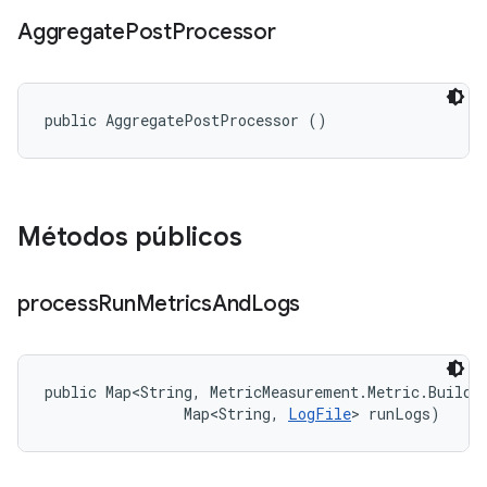
Aggregate
Post
Processor
public AggregatePostProcessor ()
Métodos públicos
process
Run
Metrics
And
Logs
public Map<String, MetricMeasurement.Metric.Builder
                Map<String, 
LogFile
> runLogs)