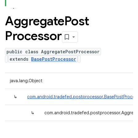
Aggregate
Post
Processor
public class AggregatePostProcessor
extends
BasePostProcessor
java.lang.Object
↳
com.android.tradefed.postprocessor.BasePostProces
↳
com.android.tradefed.postprocessor.Aggreg