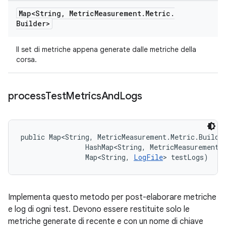
Map<String
,
Metric
Measurement
.
Metric
.
Builder>
Il set di metriche appena generate dalle metriche della
corsa.
process
Test
Metrics
And
Logs
public Map<String, MetricMeasurement.Metric.Builde
                HashMap<String, MetricMeasurement.M
                Map<String, 
LogFile
> testLogs)
Implementa questo metodo per post-elaborare metriche
e log di ogni test. Devono essere restituite solo le
metriche generate di recente e con un nome di chiave