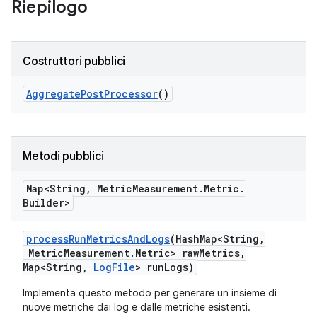
Riepilogo
Costruttori pubblici
Aggregate
Post
Processor
()
Metodi pubblici
Map<String
,
Metric
Measurement
.
Metric
.
Builder>
process
Run
Metrics
And
Logs
(Hash
Map<String
,
Metric
Measurement
.
Metric> raw
Metrics
,
Map<String
,
Log
File
> run
Logs)
Implementa questo metodo per generare un insieme di
nuove metriche dai log e dalle metriche esistenti.