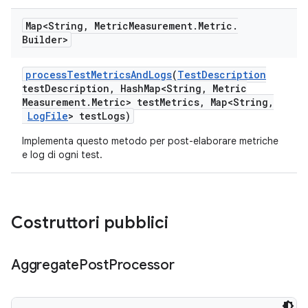
Map<String
,
Metric
Measurement
.
Metric
.
Builder>
process
Test
Metrics
And
Logs
(
Test
Description
test
Description
,
Hash
Map<String
,
Metric
Measurement
.
Metric> test
Metrics
,
Map<String
,
Log
File
> test
Logs)
Implementa questo metodo per post-elaborare metriche
e log di ogni test.
Costruttori pubblici
Aggregate
Post
Processor