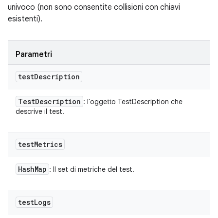
univoco (non sono consentite collisioni con chiavi
esistenti).
Parametri
test
Description
Test
Description
: l'oggetto TestDescription che
descrive il test.
test
Metrics
Hash
Map
: Il set di metriche del test.
test
Logs