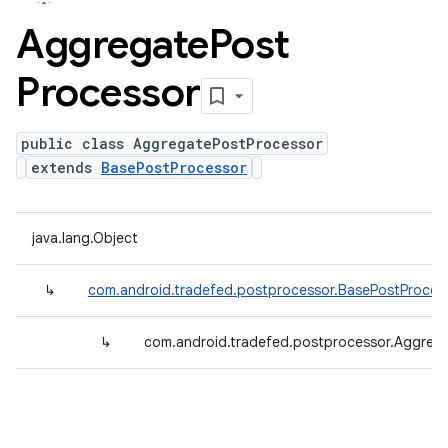
Aggregate
Post
Processor
public class AggregatePostProcessor
extends
BasePostProcessor
java.lang.Object
↳
com.android.tradefed.postprocessor.BasePostProces
↳
com.android.tradefed.postprocessor.Aggreg