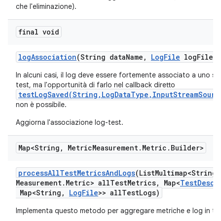
che l'eliminazione).
final void
log
Association
(String data
Name
,
Log
File
log
File)
In alcuni casi, il log deve essere fortemente associato a uno sc
test, ma l'opportunità di farlo nel callback diretto
testLogSaved(String,LogDataType,InputStreamSourc
non è possibile.
Aggiorna l'associazione log-test.
Map<String
,
Metric
Measurement
.
Metric
.
Builder>
process
All
Test
Metrics
And
Logs
(List
Multimap<String
,
Measurement
.
Metric> all
Test
Metrics
,
Map<
Test
Descr
Map<String
,
Log
File
>> all
Test
Logs)
Implementa questo metodo per aggregare metriche e log in tutti