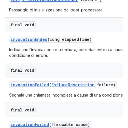
Passaggio di inizializzazione del post-processore.
final void
invocation
Ended
(long elapsed
Time)
Indica che l'invocazione è terminata, correttamente o a causa d
condizione di errore.
final void
invocation
Failed
(
Failure
Description
failure)
Segnala una chiamata incompleta a causa di una condizione di 
final void
invocation
Failed
(Throwable cause)