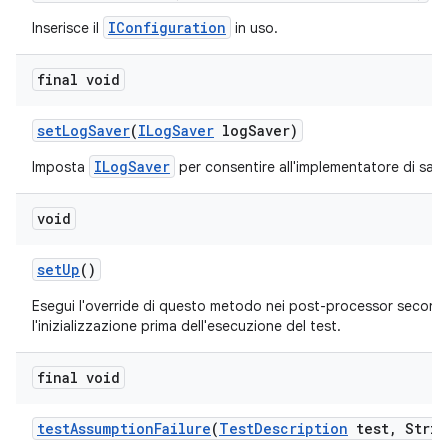
IConfiguration
Inserisce il
in uso.
final void
set
Log
Saver
(
ILog
Saver
log
Saver)
ILogSaver
Imposta
per consentire all'implementatore di salvar
void
set
Up
()
Esegui l'override di questo metodo nei post-processor seconda
l'inizializzazione prima dell'esecuzione del test.
final void
test
Assumption
Failure
(
Test
Description
test
,
Strin