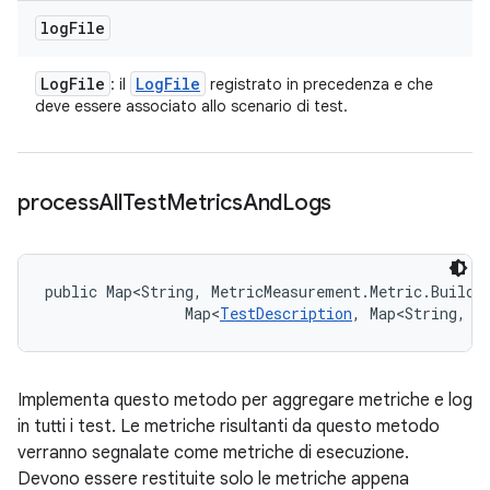
log
File
Log
File
Log
File
: il
registrato in precedenza e che
deve essere associato allo scenario di test.
process
All
Test
Metrics
And
Logs
public Map<String, MetricMeasurement.Metric.Builde
                Map<
TestDescription
, Map<String, 
L
Implementa questo metodo per aggregare metriche e log
in tutti i test. Le metriche risultanti da questo metodo
verranno segnalate come metriche di esecuzione.
Devono essere restituite solo le metriche appena