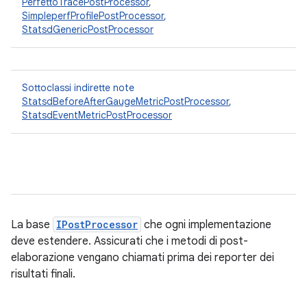
PerfettoTracePostProcessor
,
SimpleperfProfilePostProcessor
,
StatsdGenericPostProcessor
Sottoclassi indirette note
StatsdBeforeAfterGaugeMetricPostProcessor
,
StatsdEventMetricPostProcessor
La base
IPostProcessor
che ogni implementazione
deve estendere. Assicurati che i metodi di post-
elaborazione vengano chiamati prima dei reporter dei
risultati finali.