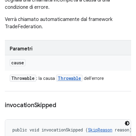
Segnala una chiamata incompleta a causa di una
condizione di errore.
Verrà chiamato automaticamente dal framework
TradeFederation.
Parametri
cause
Throwable
Throwable
: la causa
dell'errore
invocation
Skipped
public void invocationSkipped (
SkipReason
 reason)