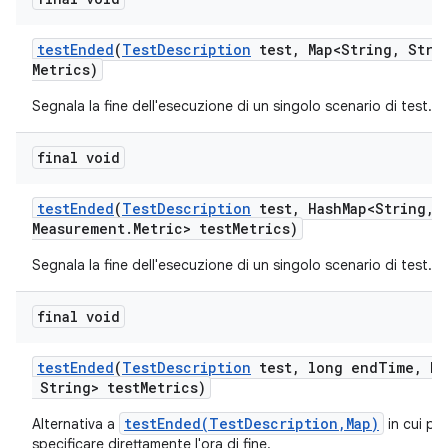
test
Ended
(
Test
Description
test
,
Map<String
,
Strin
Metrics)
Segnala la fine dell'esecuzione di un singolo scenario di test.
final void
test
Ended
(
Test
Description
test
,
Hash
Map<String
,
M
Measurement
.
Metric> test
Metrics)
Segnala la fine dell'esecuzione di un singolo scenario di test.
final void
test
Ended
(
Test
Description
test
,
long end
Time
,
Ma
String> test
Metrics)
testEnded(TestDescription,Map)
Alternativa a
in cui po
specificare direttamente l'ora di fine.