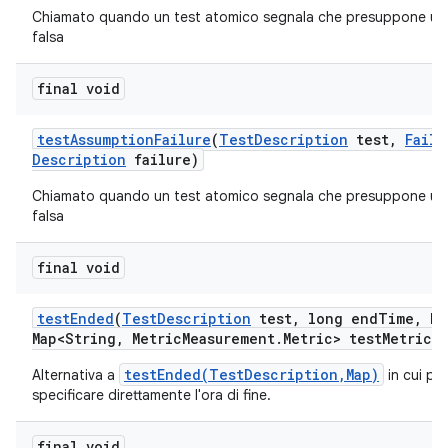
Chiamato quando un test atomico segnala che presuppone un
falsa
final void
test
Assumption
Failure
(
Test
Description
test
,
Failu
Description
failure)
Chiamato quando un test atomico segnala che presuppone un
falsa
final void
test
Ended
(
Test
Description
test
,
long end
Time
,
Ha
Map<String
,
Metric
Measurement
.
Metric> test
Metrics)
testEnded(TestDescription,Map)
Alternativa a
in cui po
specificare direttamente l'ora di fine.
final void