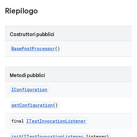
Riepilogo
Costruttori pubblici
Base
Post
Processor
()
Metodi pubblici
IConfiguration
get
Configuration
()
final
ITest
Invocation
Listener
init
(
ITest
Invocation
Listener
listener)