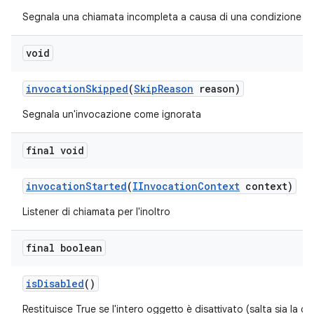
Segnala una chiamata incompleta a causa di una condizione di 
void
invocation
Skipped
(
Skip
Reason
reason)
Segnala un'invocazione come ignorata
final void
invocation
Started
(
IInvocation
Context
context)
Listener di chiamata per l'inoltro
final boolean
is
Disabled
()
Restituisce True se l'intero oggetto è disattivato (salta sia la c