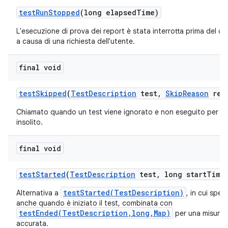
test
Run
Stopped
(long elapsed
Time)
L'esecuzione di prova dei report è stata interrotta prima del 
a causa di una richiesta dell'utente.
final void
test
Skipped
(
Test
Description
test
,
Skip
Reason
rea
Chiamato quando un test viene ignorato e non eseguito per u
insolito.
final void
test
Started
(
Test
Description
test
,
long start
Time
testStarted(TestDescription)
Alternativa a
, in cui spec
anche quando è iniziato il test, combinata con
testEnded(TestDescription,long,Map)
per una misuraz
accurata.