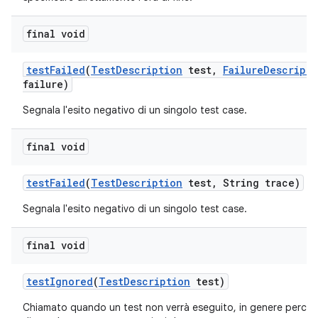
final void
test
Failed
(
Test
Description
test
,
Failure
Descripti
failure)
Segnala l'esito negativo di un singolo test case.
final void
test
Failed
(
Test
Description
test
,
String trace)
Segnala l'esito negativo di un singolo test case.
final void
test
Ignored
(
Test
Description
test)
Chiamato quando un test non verrà eseguito, in genere perch