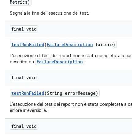
Metrics)
Segnala la fine dell'esecuzione del test.
final void
test
Run
Failed
(
Failure
Description
failure)
L'esecuzione di test dei report non è stata completata a causa
FailureDescription
descritto da
.
final void
test
Run
Failed
(String error
Message)
L'esecuzione del test dei report non è stata completata a caus
errore irreversibile.
final void