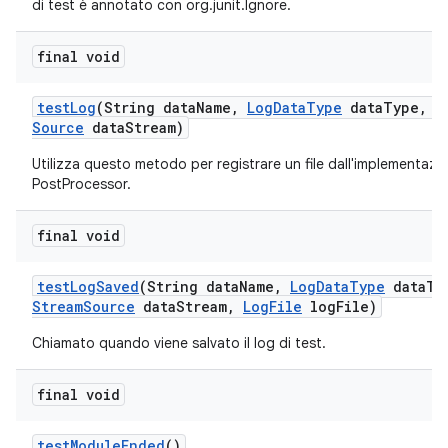
di test è annotato con org.junit.Ignore.
final void
test
Log
(String data
Name
,
Log
Data
Type
data
Type
,
I
Source
data
Stream)
Utilizza questo metodo per registrare un file dall'implementazi
PostProcessor.
final void
test
Log
Saved
(String data
Name
,
Log
Data
Type
data
Ty
Stream
Source
data
Stream
,
Log
File
log
File)
Chiamato quando viene salvato il log di test.
final void
test
Module
Ended
()