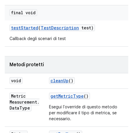
final void
test
Started
(
Test
Description
test)
Callback degli scenari di test
Metodi protetti
void
clean
Up
()
Metric
get
Metric
Type
()
Measurement
.
Esegui l'override di questo metodo
Data
Type
per modificare il tipo di metrica, se
necessario.