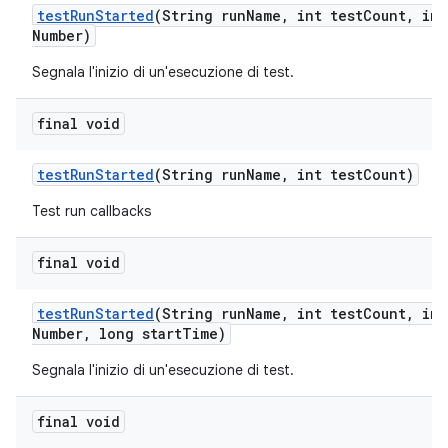
test
Run
Started
(String run
Name
,
int test
Count
,
int
Number)
Segnala l'inizio di un'esecuzione di test.
final void
test
Run
Started
(String run
Name
,
int test
Count)
Test run callbacks
final void
test
Run
Started
(String run
Name
,
int test
Count
,
int
Number
,
long start
Time)
Segnala l'inizio di un'esecuzione di test.
final void