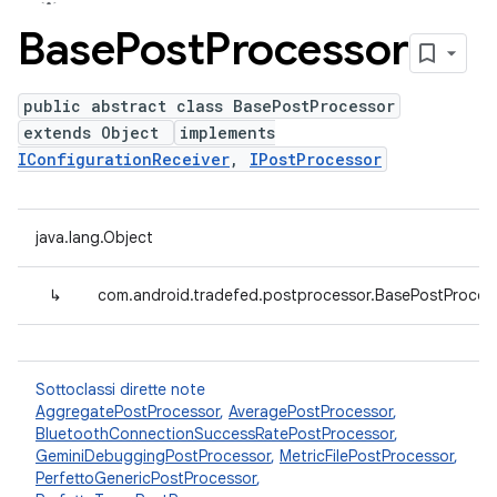
Base
Post
Processor
public abstract class BasePostProcessor
extends Object
implements
IConfigurationReceiver
,
IPostProcessor
java.lang.Object
↳
com.android.tradefed.postprocessor.BasePostProces
Sottoclassi dirette note
AggregatePostProcessor
,
AveragePostProcessor
,
BluetoothConnectionSuccessRatePostProcessor
,
GeminiDebuggingPostProcessor
,
MetricFilePostProcessor
,
PerfettoGenericPostProcessor
,