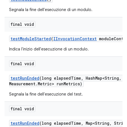
Segnala la fine dell'esecuzione di un modulo.
final void
test
Module
Started
(
IInvocation
Context
module
Conte
Indica l'inizio dell'esecuzione di un modulo.
final void
test
Run
Ended
(long elapsed
Time
,
Hash
Map<String
,
Me
Measurement
.
Metric> run
Metrics)
Segnala la fine dell'esecuzione del test.
final void
test
Run
Ended
(long elapsed
Time
,
Map<String
,
Strin