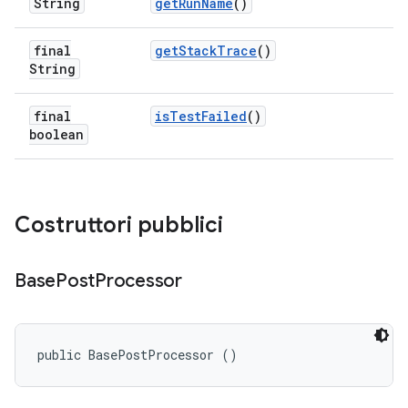
String
get
Run
Name
()
final
get
Stack
Trace
()
String
final
is
Test
Failed
()
boolean
Costruttori pubblici
Base
Post
Processor
public BasePostProcessor ()