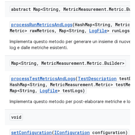
abstract Map<String
,
Metric
Measurement
.
Metric
.
Bui
process
Run
Metrics
And
Logs
(Hash
Map<String
,
Metric
M
Metric> raw
Metrics
,
Map<String
,
Log
File
> run
Logs)
Implementa questo metodo per generare un insieme di nuove m
log e dalle metriche esistenti.
Map<String
,
Metric
Measurement
.
Metric
.
Builder>
process
Test
Metrics
And
Logs
(
Test
Description
test
De
Hash
Map<String
,
Metric
Measurement
.
Metric> test
Met
Map<String
,
Log
File
> test
Logs)
Implementa questo metodo per post-elaborare metriche e log d
void
set
Configuration
(
IConfiguration
configuration)