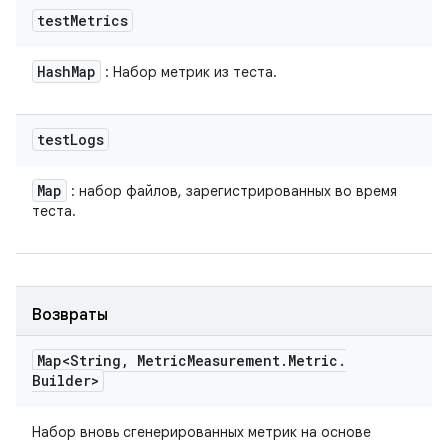
test
Metrics
Hash
Map
: Набор метрик из теста.
test
Logs
Map
: набор файлов, зарегистрированных во время
теста.
Возвраты
Map<String
,
Metric
Measurement
.
Metric
.
Builder>
Набор вновь сгенерированных метрик на основе