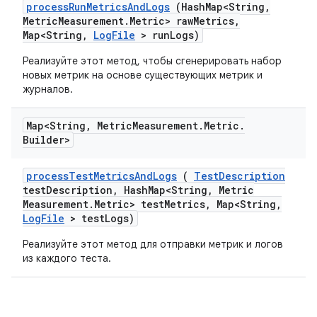
process
Run
Metrics
And
Logs
(Hash
Map<String
,
Metric
Measurement
.
Metric> raw
Metrics
,
Map<String
,
Log
File
> run
Logs)
Реализуйте этот метод, чтобы сгенерировать набор
новых метрик на основе существующих метрик и
журналов.
Map<String
,
Metric
Measurement
.
Metric
.
Builder>
process
Test
Metrics
And
Logs
(
Test
Description
test
Description
,
Hash
Map<String
,
Metric
Measurement
.
Metric> test
Metrics
,
Map<String
,
Log
File
> test
Logs)
Реализуйте этот метод для отправки метрик и логов
из каждого теста.