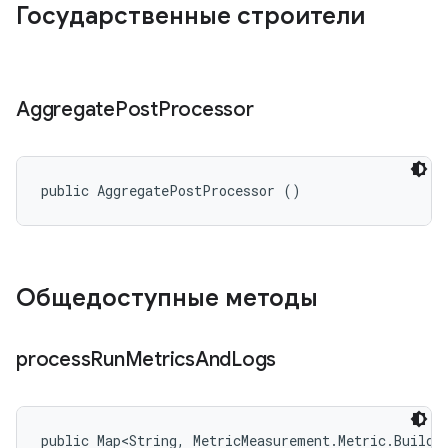
Государственные строители
Aggregate
Post
Processor
public AggregatePostProcessor ()
Общедоступные методы
process
Run
Metrics
And
Logs
public Map<String, MetricMeasurement.Metric.Builder