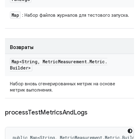
Map
: Набор файлов журналов для тестового запуска.
Возвраты
Map<String
,
Metric
Measurement
.
Metric
.
Builder>
Набор вновь сгенерированных метрик на основе
метрик выполнения.
process
Test
Metrics
And
Logs
public Map<String, MetricMeasurement.Metric.Builde