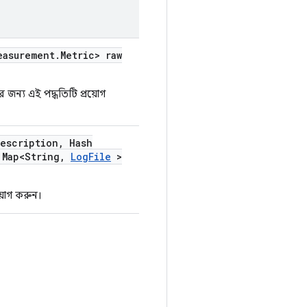
easurement
.
Metric> raw
জন্য এই পদ্ধতিটি প্রয়োগ
escription
,
Hash
Map<String
,
Log
File
>
য়োগ করুন।