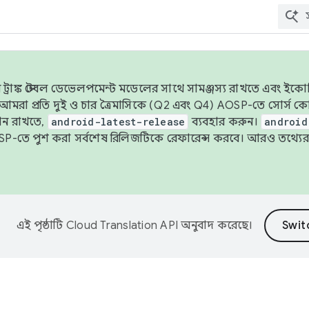
াঙ্ক স্টেবল ডেভেলপমেন্ট মডেলের সাথে সামঞ্জস্য রাখতে এবং ইকোসিস্ট
ে, আমরা প্রতি দুই ও চার ত্রৈমাসিকে (Q2 এবং Q4) AOSP-তে সোর্স
ান রাখতে,
android-latest-release
ব্যবহার করুন।
android
বদা AOSP-তে পুশ করা সর্বশেষ রিলিজটিকে রেফারেন্স করবে। আরও তথ্যের
এই পৃষ্ঠাটি
Cloud Translation API
অনুবাদ করেছে।