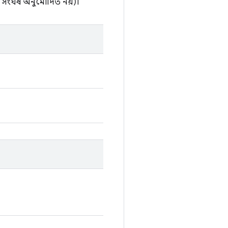
সংঘর্ষ অনুমোদিত নয়)।