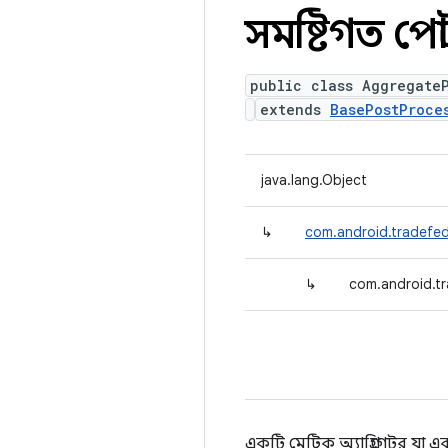
সমষ্টিগত পোস
public class Aggregate
extends
BasePostProce
java.lang.Object
↳
com.android.tradefe
↳
com.android.t
একটি মেট্রিক অ্যাগ্রিগেটর যা এ