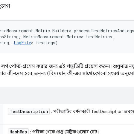
এবংলগ
ricMeasurement.Metric.Builder> processTestMetricsAndLog
p<String, MetricMeasurement.Metric> testMetrics, 

ring, 
LogFile
> testLogs)
বং লগ পোস্ট-প্রসেস করার জন্য এই পদ্ধতিটি প্রয়োগ করুন। শুধুমাত্র ন
োর কী-নেম হবে অনন্য (বিদ্যমান কী-এর সাথে কোনো সংঘর্ষ অনুমো
Test
Description
: পরীক্ষাটির বর্ণনাকারী TestDescription অবজে
Hash
Map
: পরীক্ষা থেকে প্রাপ্ত মেট্রিকগুলোর সেট।