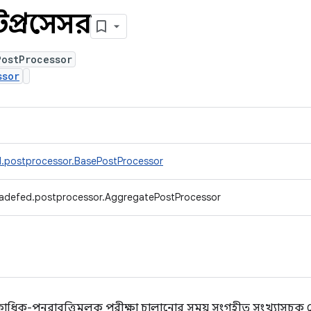
্টপ্রসেসর
PostProcessor
ssor
d.postprocessor.BasePostProcessor
radefed.postprocessor.AggregatePostProcessor
কাধিক-পুনরাবৃত্তিমূলক পরীক্ষা চালানোর সময় সংগৃহীত সংখ্যাসূচক মেট্