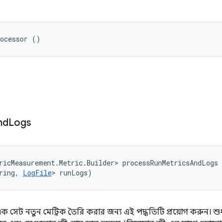
rocessor ()
ি
nd
Logs
ricMeasurement.Metric.Builder> processRunMetricsAndLogs 
ring, 
LogFile
> runLogs)
ক সেট নতুন মেট্রিক তৈরি করার জন্য এই পদ্ধতিটি প্রয়োগ করুন। শুধু