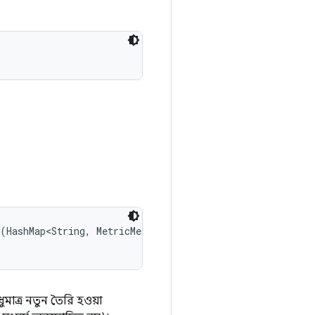
(HashMap<String, MetricMeasurement.Metric> rawMetrics, 

মাত্র নতুন তৈরি হওয়া