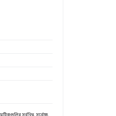
রিকগুলির সর্বনিম্ন, সর্বোচ্চ,