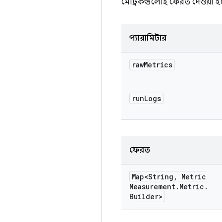
মেট্রিকগুলোই ফেরত দেওয়া হ
প্যারামিটার
raw
Metrics
run
Logs
ফেরত
Map<String
,
Metric
Measurement
.
Metric
.
Builder>