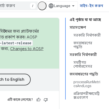
/
সাইন-ইন করুন
এই পৃষ্ঠায় যা যা আছে
সারসংক্ষেপ
েমের জন্য প্ল্যাটফর্মের
সরকারি নির্মাণকারী
 কোড প্রকাশ করব। AOSP
-latest-release
জনসাধারণের
পদ্ধতি
 জন্য,
Changes to AOSP
সরকারি নির্মাণকারী
সমষ্টিগত
পোস্টপ্রসেসর
জনসাধারণের পদ্ধতি
processRunMetri
csAndLogs
প্রক্রিয়াপরীক্ষামেট্রি
ক্সএবংলগ
এটি কাজে লেগেছে?