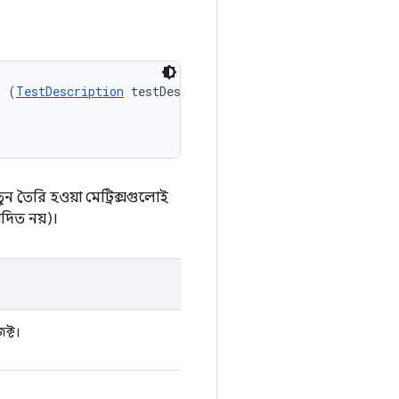
s (
TestDescription
 testDescription, 

তুন তৈরি হওয়া মেট্রিক্সগুলোই
দিত নয়)।
ক্ট।