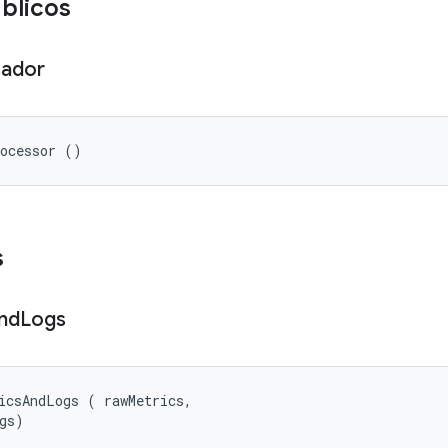
úblicos
sador
rocessor ()
s
nd
Logs
icsAndLogs (
 rawMetrics, 

gs)