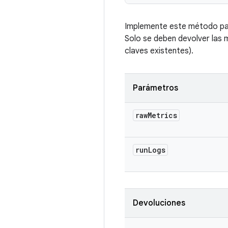
Implemente este método para
Solo se deben devolver las 
claves existentes).
Parámetros
raw
Metrics
run
Logs
Devoluciones