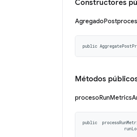
Constructores p
Agregado
Postproce
public AggregatePostP
Métodos público
proceso
Run
Metrics
A
public 
 processRunMetr
 runLo