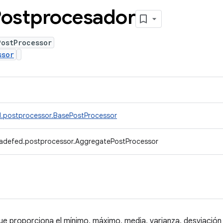
ostprocesador
PostProcessor
ssor
d.postprocessor.BasePostProcessor
radefed.postprocessor.AggregatePostProcessor
e proporciona el mínimo, máximo, media, varianza, desviación 