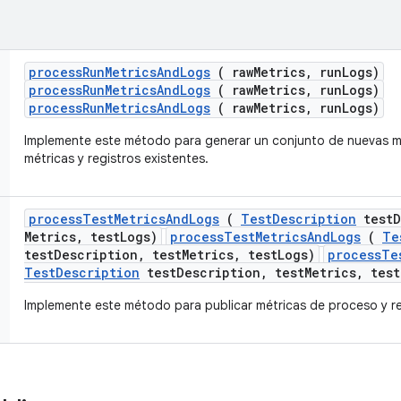
process
Run
Metrics
And
Logs
( raw
Metrics
,
run
Logs)
processRunMetricsAndLogs
( rawMetrics, runLogs)
processRunMetricsAndLogs
( rawMetrics, runLogs)
Implemente este método para generar un conjunto de nuevas mét
métricas y registros existentes.
process
Test
Metrics
And
Logs
(
Test
Description
test
D
Metrics
,
test
Logs)
processTestMetricsAndLogs
(
Te
testDescription, testMetrics, testLogs)
processTe
TestDescription
testDescription, testMetrics, test
Implemente este método para publicar métricas de proceso y r