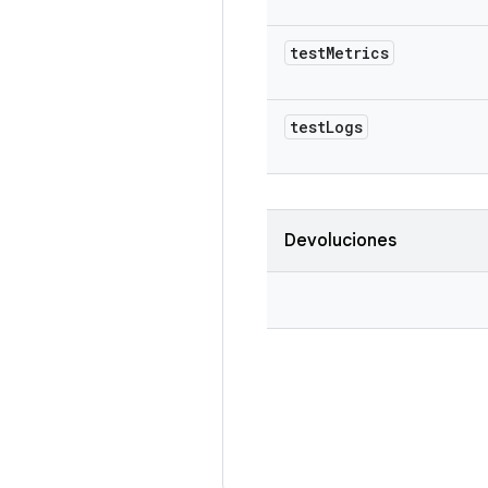
test
Metrics
test
Logs
Devoluciones