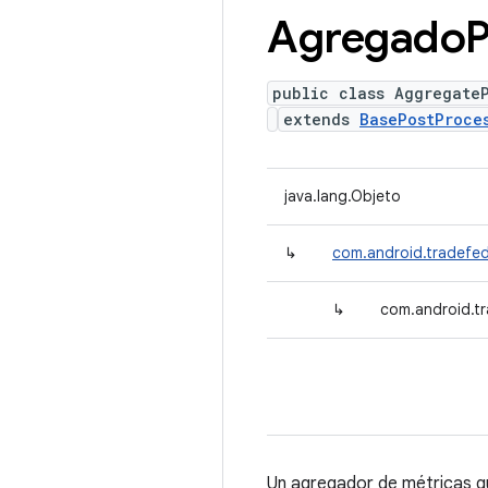
Agregado
P
public class Aggregate
extends
BasePostProce
java.lang.Objeto
↳
com.android.tradefe
↳
com.android.t
Un agregador de métricas qu