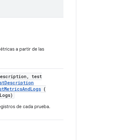
ricas a partir de las
escription
,
test
stDescription
stMetricsAndLogs
(
Logs)
egistros de cada prueba.