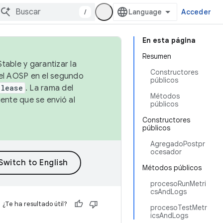
/
Acceder
En esta página
Resumen
table y garantizar la
Constructores
 el AOSP en el segundo
públicos
elease
. La rama del
Métodos
ente que se envió al
públicos
Constructores
públicos
AgregadoPostpr
ocesador
Métodos públicos
procesoRunMetri
csAndLogs
¿Te ha resultado útil?
procesoTestMetr
icsAndLogs