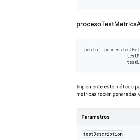
proceso
Test
Metrics
public 
 processTestMet
 testM
 testL
Implemente este método para
métricas recién generadas y
Parámetros
test
Description