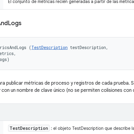
El conjunto de métricas recién generadas a partir de las métric
And
Logs
ricsAndLogs (
TestDescription
 testDescription, 

etrics, 

ogs)
 publicar métricas de proceso y registros de cada prueba. S
 con un nombre de clave único (no se permiten colisiones con c
Test
Description
: el objeto TestDescription que describe l