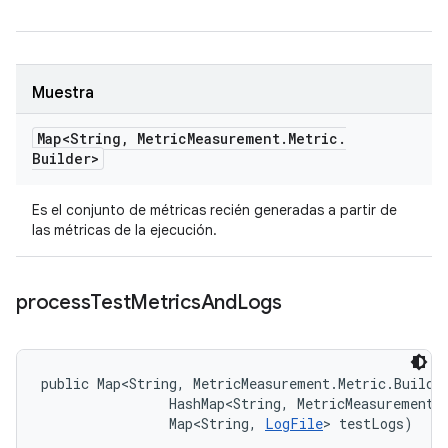
Muestra
Map<String
,
Metric
Measurement
.
Metric
.
Builder>
Es el conjunto de métricas recién generadas a partir de
las métricas de la ejecución.
process
Test
Metrics
And
Logs
public Map<String, MetricMeasurement.Metric.Builde
                HashMap<String, MetricMeasurement.M
                Map<String, 
LogFile
> testLogs)