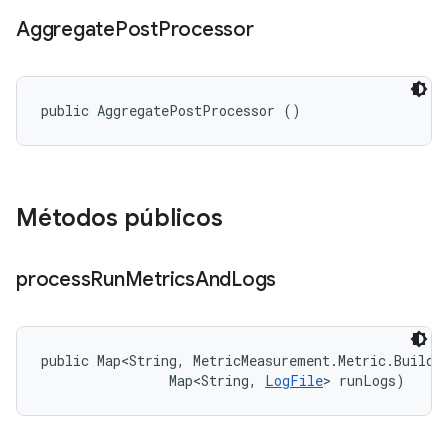
Aggregate
Post
Processor
public AggregatePostProcessor ()
Métodos públicos
process
Run
Metrics
And
Logs
public Map<String, MetricMeasurement.Metric.Builder
                Map<String, 
LogFile
> runLogs)