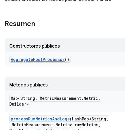
Resumen
Constructores públicos
Aggregate
Post
Processor
()
Métodos públicos
Map<String
,
Metric
Measurement
.
Metric
.
Builder>
process
Run
Metrics
And
Logs
(Hash
Map<String
,
Metric
Measurement
.
Metric> raw
Metrics
,