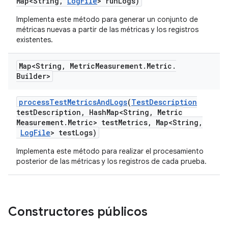
Map<String
,
Log
File
> run
Logs)
Implementa este método para generar un conjunto de
métricas nuevas a partir de las métricas y los registros
existentes.
Map<String
,
Metric
Measurement
.
Metric
.
Builder>
process
Test
Metrics
And
Logs
(
Test
Description
test
Description
,
Hash
Map<String
,
Metric
Measurement
.
Metric> test
Metrics
,
Map<String
,
Log
File
> test
Logs)
Implementa este método para realizar el procesamiento
posterior de las métricas y los registros de cada prueba.
Constructores públicos