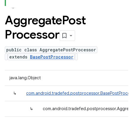
Aggregate
Post
Processor
public class AggregatePostProcessor
extends
BasePostProcessor
java.lang.Object
↳
com.android.tradefed.postprocessor.BasePostProces
↳
com.android.tradefed.postprocessor.Aggreg