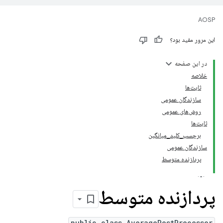
AOSP
این مرور مفید بود؟
در این صفحه
خلاصه
ثابت‌ها
سازندگان عمومی
روش‌های عمومی
ثابت‌ها
برچسب_کلید_میانگین
سازندگان عمومی
پردازنده متوسط
پردازنده متوسط
public class AveragePostProcessor