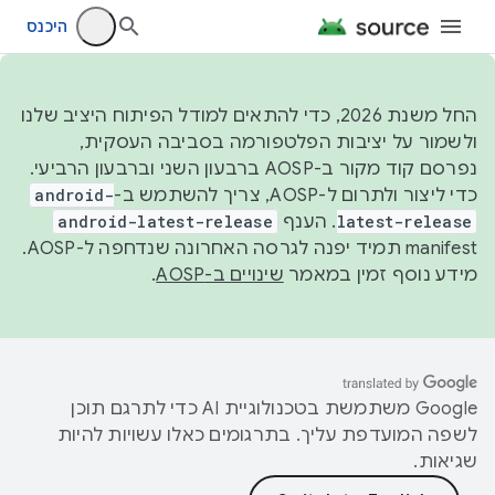
היכנס
החל משנת 2026, כדי להתאים למודל הפיתוח היציב שלנו
ולשמור על יציבות הפלטפורמה בסביבה העסקית,
נפרסם קוד מקור ב-AOSP ברבעון השני וברבעון הרביעי.
כדי ליצור ולתרום ל-AOSP, צריך להשתמש ב-
android-
latest-release
. הענף
android-latest-release
manifest תמיד יפנה לגרסה האחרונה שנדחפה ל-AOSP.
מידע נוסף זמין במאמר
שינויים ב-AOSP
.
‫Google משתמשת בטכנולוגיית AI כדי לתרגם תוכן
לשפה המועדפת עליך. בתרגומים כאלו עשויות להיות
שגיאות.