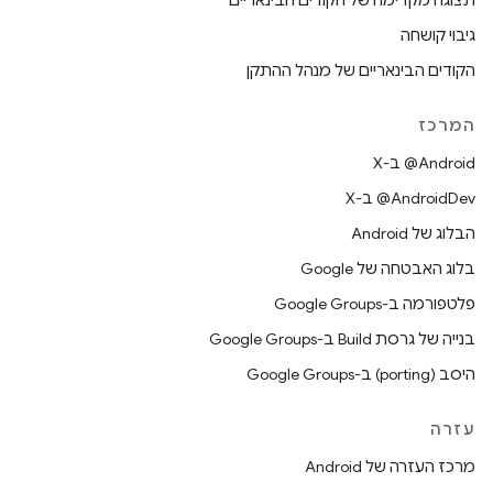
תצוגה מקדימה של הקודים הבינאריים
גיבוי קושחה
הקודים הבינאריים של מנהל ההתקן
המרכז
‫‎@Android ב-X
‫‎@AndroidDev ב-X
הבלוג של Android
בלוג האבטחה של Google
פלטפורמה ב-Google Groups
בנייה של גרסת Build ב-Google Groups
היסב (porting) ב-Google Groups
עזרה
מרכז העזרה של Android