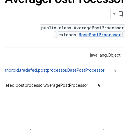
public class AveragePostProcessor
extends
BasePostProcessor
java.lang.Object
m.android.tradefed.postprocessor.BasePostProcessor
↳
radefed.postprocessor.AveragePostProcessor
↳