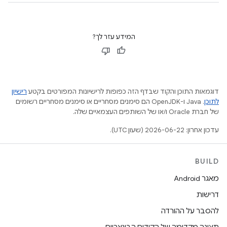
המידע עזר לך?
דוגמאות התוכן והקוד שבדף הזה כפופות לרישיונות המפורטים בקטע
רישיון
לתוכן
.‏ Java ו-OpenJDK הם סימנים מסחריים או סימנים מסחריים רשומים
של חברת Oracle ו/או של השותפים העצמאיים שלה.
עדכון אחרון: 2026-06-22 (שעון UTC).
BUILD
מאגר Android
דרישות
להסבר על ההורדה