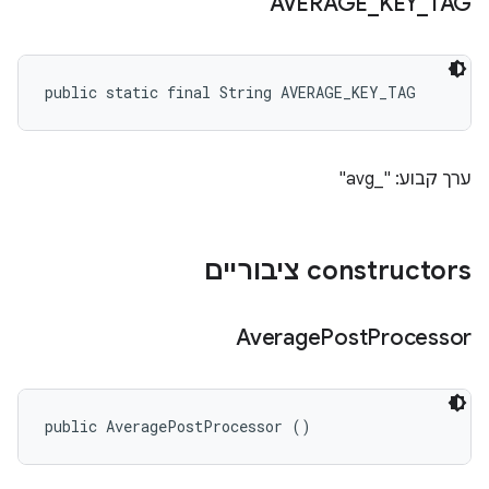
AVERAGE
_
KEY
_
TAG
public static final String AVERAGE_KEY_TAG
ערך קבוע: "_avg"
‫constructors ציבוריים
Average
Post
Processor
public AveragePostProcessor ()