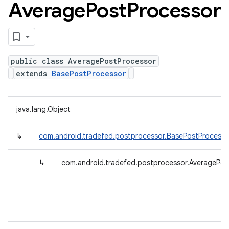
Average
Post
Processor
public class AveragePostProcessor
extends
BasePostProcessor
java.lang.Object
↳
com.android.tradefed.postprocessor.BasePostProcesso
↳
com.android.tradefed.postprocessor.AveragePos