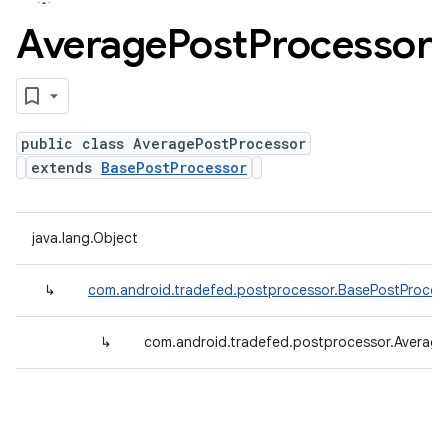
Average
Post
Processor
public class AveragePostProcessor
extends
BasePostProcessor
java.lang.Object
↳
com.android.tradefed.postprocessor.BasePostProces
↳
com.android.tradefed.postprocessor.Averag