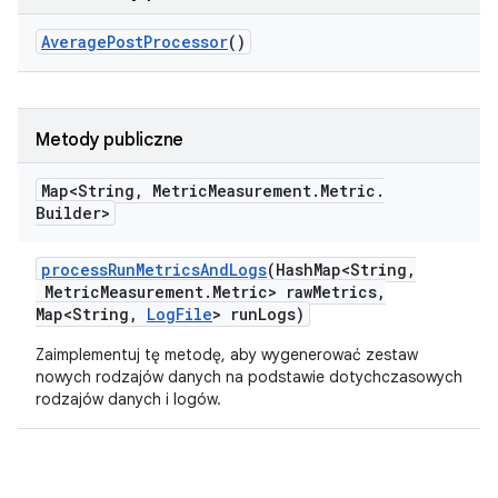
Average
Post
Processor
()
Metody publiczne
Map<String
,
Metric
Measurement
.
Metric
.
Builder>
process
Run
Metrics
And
Logs
(Hash
Map<String
,
Metric
Measurement
.
Metric> raw
Metrics
,
Map<String
,
Log
File
> run
Logs)
Zaimplementuj tę metodę, aby wygenerować zestaw
nowych rodzajów danych na podstawie dotychczasowych
rodzajów danych i logów.