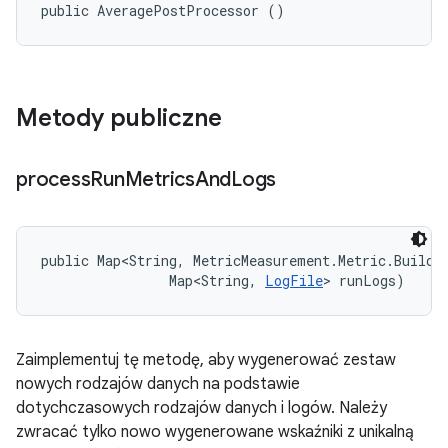
public AveragePostProcessor ()
Metody publiczne
process
Run
Metrics
And
Logs
public Map<String, MetricMeasurement.Metric.Builder
                Map<String, 
LogFile
> runLogs)
Zaimplementuj tę metodę, aby wygenerować zestaw
nowych rodzajów danych na podstawie
dotychczasowych rodzajów danych i logów. Należy
zwracać tylko nowo wygenerowane wskaźniki z unikalną