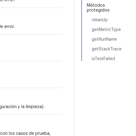
Métodos
protegidos
cleanUp
e error.
getMetricType
getRunName
getStackTrace
isTestFailed
guración y la limpieza).
 con los casos de prueba,