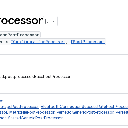
rocessor
asePostProcessor
ents
IConfigurationReceiver
,
IPostProcessor
ed.postprocessor.BasePostProcessor
as
veragePostProcessor
,
BluetoothConnectionSuccessRatePostProces
ssor
,
MetricFilePostProcessor
,
PerfettoGenericPostProcessor
,
Perfet
sor
,
StatsdGenericPostProcessor