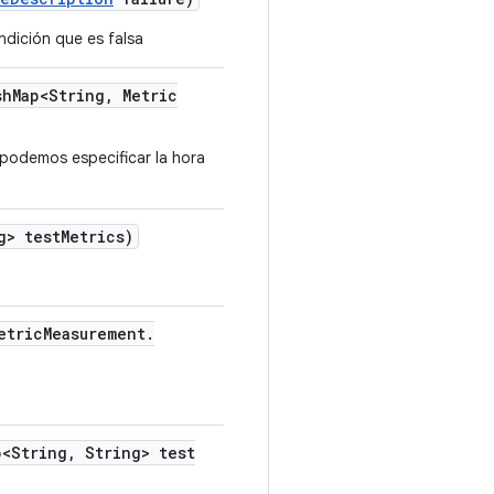
dición que es falsa
sh
Map<String
,
Metric
podemos especificar la hora
g> test
Metrics)
etric
Measurement
.
<String
,
String> test