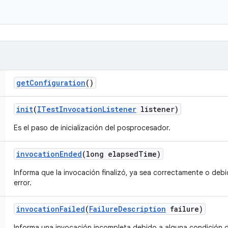
get
Configuration
()
init
(
ITest
Invocation
Listener
listener)
Es el paso de inicialización del posprocesador.
invocation
Ended
(long elapsed
Time)
Informa que la invocación finalizó, ya sea correctamente o deb
error.
invocation
Failed
(
Failure
Description
failure)
Informa una invocación incompleta debido a alguna condición d