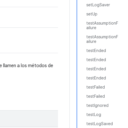
setLogSaver
setUp
testAssumptionF
ailure
testAssumptionF
ailure
testEnded
testEnded
e llamen a los métodos de
testEnded
testEnded
testFailed
testFailed
testIgnored
testLog
testLogSaved