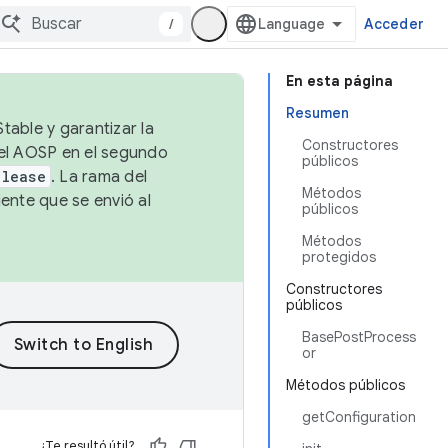
/
Acceder
En esta página
Resumen
table y garantizar la
Constructores
 el AOSP en el segundo
públicos
elease
. La rama del
Métodos
ente que se envió al
públicos
Métodos
protegidos
Constructores
públicos
BasePostProcess
or
Métodos públicos
getConfiguration
¿Te resultó útil?