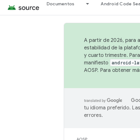
Documentos
Android Code Se
A partir de 2026, para 
estabilidad de la plata
y cuarto trimestre. Para
manifiesto
android-la
AOSP. Para obtener más
Goo
tu idioma preferido. L
errores.
AOSP