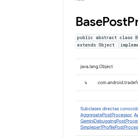
Base
Post
P
public abstract class B
extends Object
implem
java.lang.Object
↳
com.android.tradef
Subclases directas conocid
AggregatePostProcessor
,
A
GeminiDebuggingPostProce
SimpleperfProfilePostProces