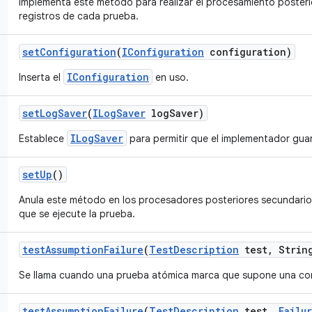
Implementa este método para realizar el procesamiento posterio
registros de cada prueba.
set
Configuration
(
IConfiguration
configuration)
IConfiguration
Inserta el
en uso.
set
Log
Saver
(
ILog
Saver
log
Saver)
ILogSaver
Establece
para permitir que el implementador gua
set
Up
()
Anula este método en los procesadores posteriores secundarios 
que se ejecute la prueba.
test
Assumption
Failure
(
Test
Description
test
,
String
Se llama cuando una prueba atómica marca que supone una con
test
Assumption
Failure
(
Test
Description
test
,
Failu