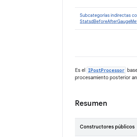
Subcategorías indirectas c
StatsdBeforeAfterGaugeMet
Es el
IPostProcessor
base
procesamiento posterior ant
Resumen
Constructores públicos