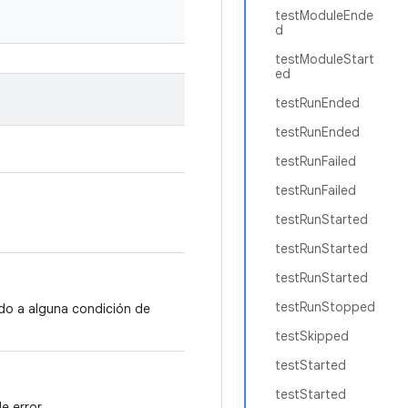
testModuleEnde
d
testModuleStart
ed
testRunEnded
testRunEnded
testRunFailed
testRunFailed
testRunStarted
testRunStarted
testRunStarted
testRunStopped
ido a alguna condición de
testSkipped
testStarted
testStarted
e error.