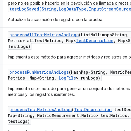
pero no es posible hacerlo en la devolución de llamada directa 
testLogSaved(String,LogDataType,InputStreamSource
Actualiza la asociación de registro con la prueba.
process
All
Test
Metrics
And
Logs
(List
Multimap<String
,
Metric> all
Test
Metrics
,
Map<
Test
Description
,
Map<S
Test
Logs)
Implementa este método para agregar métricas y registros en t
process
Run
Metrics
And
Logs
(Hash
Map<String
,
Metric
Me
Metrics
,
Map<String
,
Log
File
> run
Logs)
Implementa este método para generar un conjunto de métricas n
métricas y los registros existentes.
process
Test
Metrics
And
Logs
(
Test
Description
test
De
Map<String
,
Metric
Measurement
.
Metric> test
Metrics
,
test
Logs)