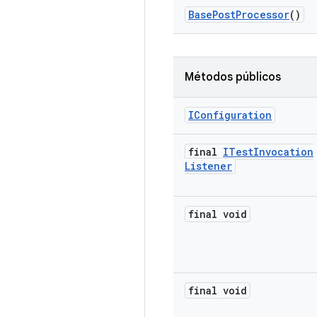
Base
Post
Processor
()
Métodos públicos
IConfiguration
final
ITest
Invocation
Listener
final void
final void