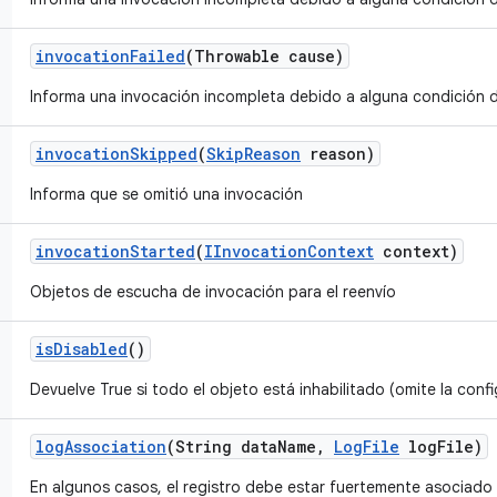
invocation
Failed
(Throwable cause)
Informa una invocación incompleta debido a alguna condición d
invocation
Skipped
(
Skip
Reason
reason)
Informa que se omitió una invocación
invocation
Started
(
IInvocation
Context
context)
Objetos de escucha de invocación para el reenvío
is
Disabled
()
Devuelve True si todo el objeto está inhabilitado (omite la confi
log
Association
(String data
Name
,
Log
File
log
File)
En algunos casos, el registro debe estar fuertemente asociado