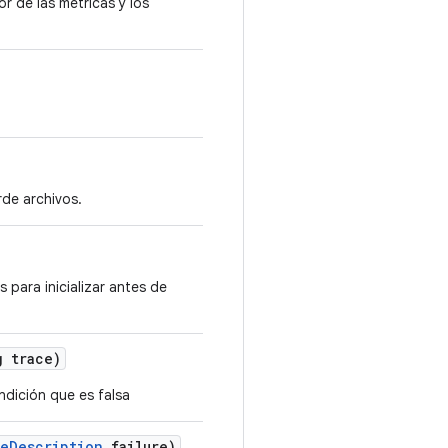
r de las métricas y los
rde archivos.
para inicializar antes de
 trace)
dición que es falsa
re
Description
failure)