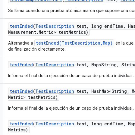
Se llama cuando una prueba atómica marca que supone una con
test
Ended
(
Test
Description
test
,
long end
Time
,
Ha
Measurement
.
Metric> test
Metrics)
testEnded(TestDescription,Map)
Alternativa a
en la que 
de finalización directamente.
test
Ended
(
Test
Description
test
,
Map<String
,
Strin
Informa el final de la ejecución de un caso de prueba individual.
test
Ended
(
Test
Description
test
,
Hash
Map<String
,
M
Metric> test
Metrics)
Informa el final de la ejecución de un caso de prueba individual.
test
Ended
(
Test
Description
test
,
long end
Time
,
Map
Metrics)