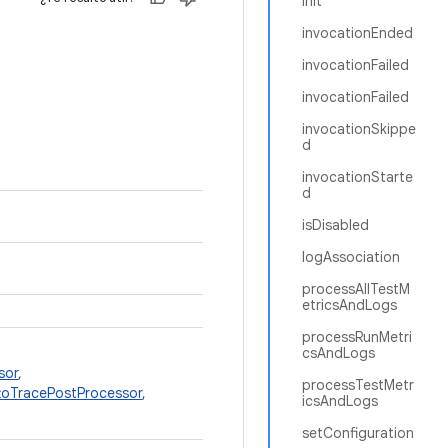
init
invocationEnded
invocationFailed
invocationFailed
invocationSkippe
d
invocationStarte
d
isDisabled
logAssociation
processAllTestM
etricsAndLogs
processRunMetri
csAndLogs
sor
,
processTestMetr
toTracePostProcessor
,
icsAndLogs
setConfiguration