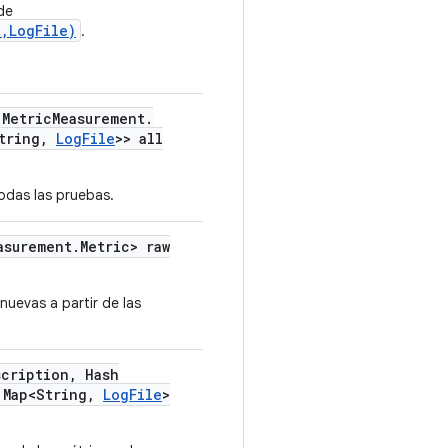
de
,LogFile)
.
Metric
Measurement
.
tring
,
Log
File
>> all
odas las pruebas.
asurement
.
Metric> raw
uevas a partir de las
scription
,
Hash
Map<String
,
Log
File
>