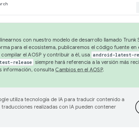
arch
alinearnos con nuestro modelo de desarrollo llamado Trunk S
forma para el ecosistema, publicaremos el código fuente en
 compilar el AOSP y contribuir a él, usa
android-latest-r
test-release
siempre hará referencia a la versión más reci
 información, consulta
Cambios en el AOSP
.
gle utiliza tecnología de IA para traducir contenido a
as traducciones realizadas con IA pueden contener