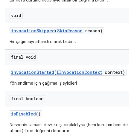
Bir hata durumu nedeniyle eksik bir çağırma bildirir.
void
invocation
Skipped
(
Skip
Reason
reason)
Bir çağırmayı atlandı olarak bildirir.
final void
invocation
Started
(
IInvocation
Context
context)
Yönlendirme için çağırma işleyicileri
final boolean
is
Disabled
()
Nesnenin tamamı devre dışı bırakıldıysa (hem kurulum hem de ka
atlanır) True değerini döndürür.