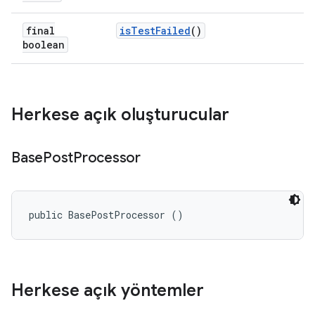
final
is
Test
Failed
()
boolean
Herkese açık oluşturucular
Base
Post
Processor
public BasePostProcessor ()
Herkese açık yöntemler