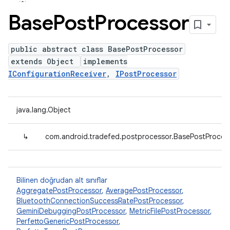
Base
Post
Processor
public abstract class BasePostProcessor
extends Object
implements
IConfigurationReceiver
,
IPostProcessor
java.lang.Object
↳
com.android.tradefed.postprocessor.BasePostProces
Bilinen doğrudan alt sınıflar
AggregatePostProcessor
,
AveragePostProcessor
,
BluetoothConnectionSuccessRatePostProcessor
,
GeminiDebuggingPostProcessor
,
MetricFilePostProcessor
,
PerfettoGenericPostProcessor
,