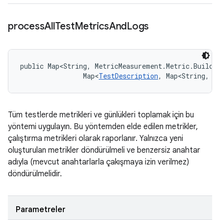
process
All
Test
Metrics
And
Logs
public Map<String, MetricMeasurement.Metric.Builde
                Map<
TestDescription
, Map<String, 
L
Tüm testlerde metrikleri ve günlükleri toplamak için bu
yöntemi uygulayın. Bu yöntemden elde edilen metrikler,
çalıştırma metrikleri olarak raporlanır. Yalnızca yeni
oluşturulan metrikler döndürülmeli ve benzersiz anahtar
adıyla (mevcut anahtarlarla çakışmaya izin verilmez)
döndürülmelidir.
Parametreler