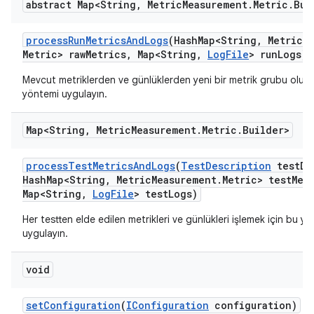
abstract Map<String
,
Metric
Measurement
.
Metric
.
Bui
process
Run
Metrics
And
Logs
(Hash
Map<String
,
Metric
M
Metric> raw
Metrics
,
Map<String
,
Log
File
> run
Logs)
Mevcut metriklerden ve günlüklerden yeni bir metrik grubu oluşt
yöntemi uygulayın.
Map<String
,
Metric
Measurement
.
Metric
.
Builder>
process
Test
Metrics
And
Logs
(
Test
Description
test
De
Hash
Map<String
,
Metric
Measurement
.
Metric> test
Met
Map<String
,
Log
File
> test
Logs)
Her testten elde edilen metrikleri ve günlükleri işlemek için bu y
uygulayın.
void
set
Configuration
(
IConfiguration
configuration)