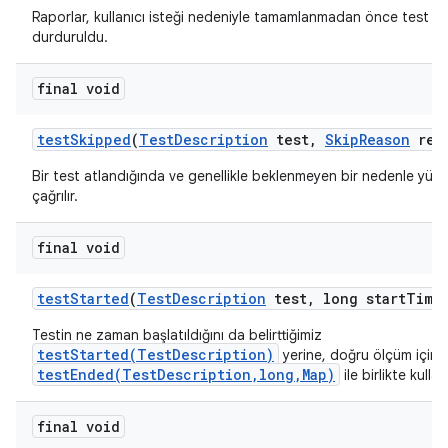
Raporlar, kullanıcı isteği nedeniyle tamamlanmadan önce test çal
durduruldu.
final void
test
Skipped
(
Test
Description
test
,
Skip
Reason
rea
Bir test atlandığında ve genellikle beklenmeyen bir nedenle yür
çağrılır.
final void
test
Started
(
Test
Description
test
,
long start
Time
Testin ne zaman başlatıldığını da belirttiğimiz
testStarted(TestDescription)
yerine, doğru ölçüm için
testEnded(TestDescription,long,Map)
ile birlikte kullanı
final void