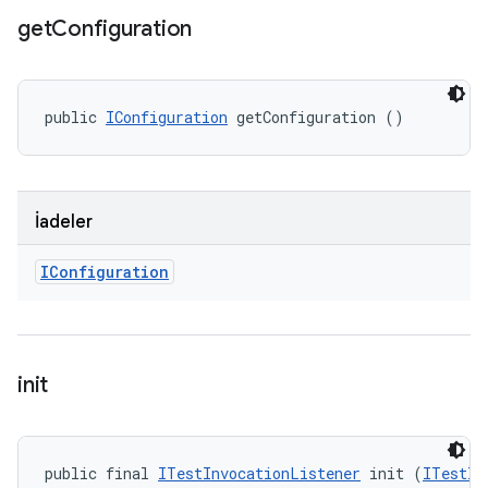
get
Configuration
public 
IConfiguration
 getConfiguration ()
İadeler
IConfiguration
init
public final 
ITestInvocationListener
 init (
ITestIn