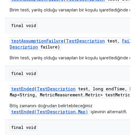
Birim testi, yanlış olduğu varsayılan bir koşulu işaretlediğinde çağr
final void
test
Assumption
Failure
(
Test
Description
test
,
Failu
Description
failure)
Birim testi, yanlış olduğu varsayılan bir koşulu işaretlediğinde çağr
final void
test
Ended
(
Test
Description
test
,
long end
Time
,
Ha
Map<String
,
Metric
Measurement
.
Metric> test
Metrics)
Bitiş zamanını doğrudan belirtebileceğimiz
testEnded(TestDescription,Map)
işlevinin alternatifi.
final void