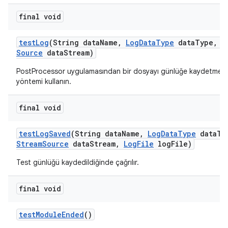
final void
test
Log
(String data
Name
,
Log
Data
Type
data
Type
,
I
Source
data
Stream)
PostProcessor uygulamasından bir dosyayı günlüğe kaydetmek 
yöntemi kullanın.
final void
test
Log
Saved
(String data
Name
,
Log
Data
Type
data
Ty
Stream
Source
data
Stream
,
Log
File
log
File)
Test günlüğü kaydedildiğinde çağrılır.
final void
test
Module
Ended
()