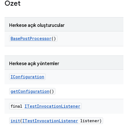
Özet
Herkese açık oluşturucular
Base
Post
Processor
()
Herkese açık yöntemler
IConfiguration
get
Configuration
()
final
ITest
Invocation
Listener
init
(
ITest
Invocation
Listener
listener)