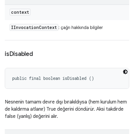
context
IInvocation
Context
: çağrı hakkında bilgiler
is
Disabled
public final boolean isDisabled ()
Nesnenin tamamı devre dışı bırakıldıysa (hem kurulum hem
de kaldırma atlanır) True değerini döndürür. Aksi takdirde
false (yanlış) değerini alır.