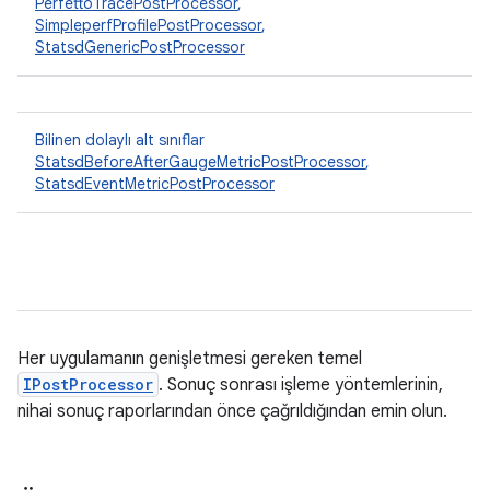
PerfettoTracePostProcessor
,
SimpleperfProfilePostProcessor
,
StatsdGenericPostProcessor
Bilinen dolaylı alt sınıflar
StatsdBeforeAfterGaugeMetricPostProcessor
,
StatsdEventMetricPostProcessor
Her uygulamanın genişletmesi gereken temel
IPostProcessor
. Sonuç sonrası işleme yöntemlerinin,
nihai sonuç raporlarından önce çağrıldığından emin olun.