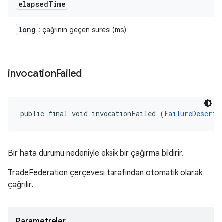
elapsed
Time
long
: çağrının geçen süresi (ms)
invocation
Failed
public final void invocationFailed (
FailureDescrip
Bir hata durumu nedeniyle eksik bir çağırma bildirir.
TradeFederation çerçevesi tarafından otomatik olarak
çağrılır.
Parametreler