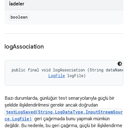
İadeler
boolean
log
Association
public final void logAssociation (String dataName, 
LogFile
 logFile)
Bazı durumlarda, günlüğün test senaryolarıyla güçlü bir
şekilde ilişkilendirilmesi gerekir ancak doğrudan
testLogSaved(String,LogDataType,InputStreamSour
ce,LogFile)
geri çağırmada bunu yapmak mümkün
değildir. Bu nedenle, bu geri çağırma, güçlü bir ilişkilendirme