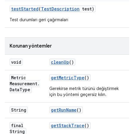
test
Started
(
Test
Description
test)
Test durumları geri çağırmaları
Korunan yöntemler
void
clean
Up
()
Metric
get
Metric
Type
()
Measurement
.
Gerekirse metrik türünü değiştirmek
Data
Type
için bu yöntemi geçersiz kılın.
String
get
Run
Name
()
final
get
Stack
Trace
()
String