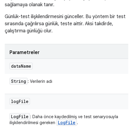
sağlamaya olanak tanır.
Günlük-test ilişkilendirmesini günceller. Bu yöntem bir test
sırasında çağrılırsa günlük, teste aittir. Aksi takdirde,
çalıştırma günlüğü olur.
Parametreler
data
Name
String
: Verilerin adı
log
File
Log
File
: Daha önce kaydedilmiş ve test senaryosuyla
Log
File
ilişkilendirilmesi gereken
.