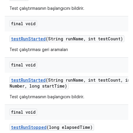
Test çalıştırmasının başlangıcını bildirir.
final void
test
Run
Started
(String run
Name
,
int test
Count)
Test çalıştırması geri aramaları
final void
test
Run
Started
(String run
Name
,
int test
Count
,
int
Number
,
long start
Time)
Test çalıştırmasının başlangıcını bildirir.
final void
test
Run
Stopped
(long elapsed
Time)