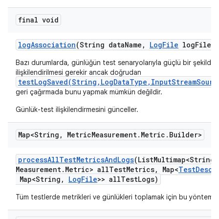
final void
log
Association
(String data
Name
,
Log
File
log
File)
Bazı durumlarda, günlüğün test senaryolarıyla güçlü bir şekilde
ilişkilendirilmesi gerekir ancak doğrudan
testLogSaved(String,LogDataType,InputStreamSourc
geri çağırmada bunu yapmak mümkün değildir.
Günlük-test ilişkilendirmesini günceller.
Map<String
,
Metric
Measurement
.
Metric
.
Builder>
process
All
Test
Metrics
And
Logs
(List
Multimap<String
,
Measurement
.
Metric> all
Test
Metrics
,
Map<
Test
Descr
Map<String
,
Log
File
>> all
Test
Logs)
Tüm testlerde metrikleri ve günlükleri toplamak için bu yöntemi 