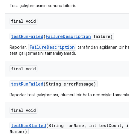
Test çalıştırmasının sonunu bildirir.
final void
test
Run
Failed
(
Failure
Description
failure)
FailureDescription
Raporlar,
tarafından açıklanan bir hata
test çalıştırmasını tamamlayamadı.
final void
test
Run
Failed
(String error
Message)
Raporlar test çalıştırması, ölümcül bir hata nedeniyle tamamlan
final void
test
Run
Started
(String run
Name
,
int test
Count
,
int
Number)