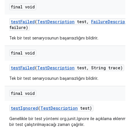
final void
test
Failed
(
Test
Description
test
,
Failure
Descripti
failure)
Tek bir test senaryosunun başarısızlığını bildirir.
final void
test
Failed
(
Test
Description
test
,
String trace)
Tek bir test senaryosunun başarısızlığını bildirir.
final void
test
Ignored
(
Test
Description
test)
Genellikle bir test yöntemi org.junit.Ignore ile açıklama eklenm
bir test çalıştırılmayacağı zaman çağrılır.