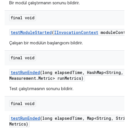
Bir modül çalıştırmanın sonunu bildirir.
final void
test
Module
Started
(
IInvocation
Context
module
Conte
Çalışan bir modülün başlangıcını bildirir.
final void
test
Run
Ended
(long elapsed
Time
,
Hash
Map<String
,
Me
Measurement
.
Metric> run
Metrics)
Test çalıştırmasının sonunu bildirir.
final void
test
Run
Ended
(long elapsed
Time
,
Map<String
,
Strin
Metrics)