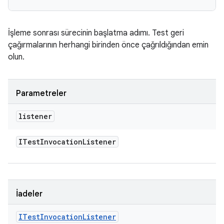
İşleme sonrası sürecinin başlatma adımı. Test geri
çağırmalarının herhangi birinden önce çağrıldığından emin
olun.
Parametreler
listener
ITest
Invocation
Listener
İadeler
ITest
Invocation
Listener