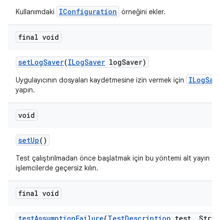
IConfiguration
Kullanımdaki
örneğini ekler.
final void
set
Log
Saver
(
ILog
Saver
log
Saver)
ILogSav
Uygulayıcının dosyaları kaydetmesine izin vermek için
yapın.
void
set
Up
()
Test çalıştırılmadan önce başlatmak için bu yöntemi alt yayın so
işlemcilerde geçersiz kılın.
final void
test
Assumption
Failure
(
Test
Description
test
,
Strin