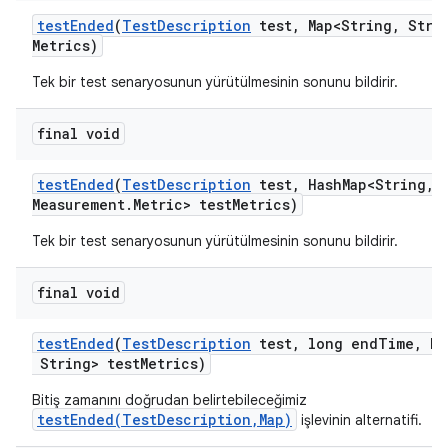
test
Ended
(
Test
Description
test
,
Map<String
,
Strin
Metrics)
Tek bir test senaryosunun yürütülmesinin sonunu bildirir.
final void
test
Ended
(
Test
Description
test
,
Hash
Map<String
,
M
Measurement
.
Metric> test
Metrics)
Tek bir test senaryosunun yürütülmesinin sonunu bildirir.
final void
test
Ended
(
Test
Description
test
,
long end
Time
,
Ma
String> test
Metrics)
Bitiş zamanını doğrudan belirtebileceğimiz
testEnded(TestDescription,Map)
işlevinin alternatifi.