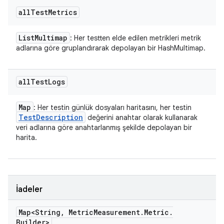
all
Test
Metrics
List
Multimap
: Her testten elde edilen metrikleri metrik
adlarına göre gruplandırarak depolayan bir HashMultimap.
all
Test
Logs
Map
: Her testin günlük dosyaları haritasını, her testin
Test
Description
değerini anahtar olarak kullanarak
veri adlarına göre anahtarlanmış şekilde depolayan bir
harita.
İadeler
Map<String
,
Metric
Measurement
.
Metric
.
Builder>