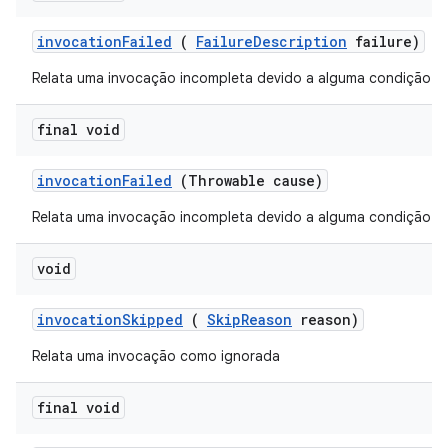
invocation
Failed
(
Failure
Description
failure)
Relata uma invocação incompleta devido a alguma condição de
final void
invocation
Failed
(Throwable cause)
Relata uma invocação incompleta devido a alguma condição de
void
invocation
Skipped
(
Skip
Reason
reason)
Relata uma invocação como ignorada
final void