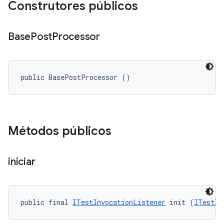
Construtores públicos
Base
Post
Processor
public BasePostProcessor ()
Métodos públicos
iniciar
public final 
ITestInvocationListener
 init (
ITestIn