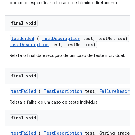
podemos especificar o horário de término diretamente.
final void
test
Ended
(
Test
Description
test
,
test
Metrics)
t
TestDescription
test, testMetrics)
Relata o final da execução de um caso de teste individual.
final void
test
Failed
(
Test
Description
test
,
Failure
Descrip
Relata a falha de um caso de teste individual.
final void
test
Failed
(
Test
Description
test
,
String trace)