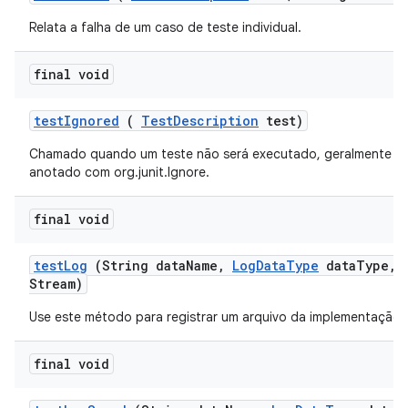
Relata a falha de um caso de teste individual.
final void
test
Ignored
(
Test
Description
test)
Chamado quando um teste não será executado, geralmente p
anotado com org.junit.Ignore.
final void
test
Log
(String data
Name
,
Log
Data
Type
data
Type
,
Stream)
Use este método para registrar um arquivo da implementação 
final void