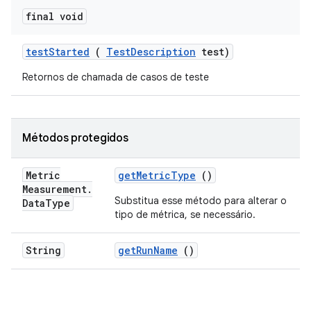
final void
test
Started
(
Test
Description
test)
Retornos de chamada de casos de teste
Métodos protegidos
Metric
get
Metric
Type
()
Measurement
.
Substitua esse método para alterar o
Data
Type
tipo de métrica, se necessário.
String
get
Run
Name
()