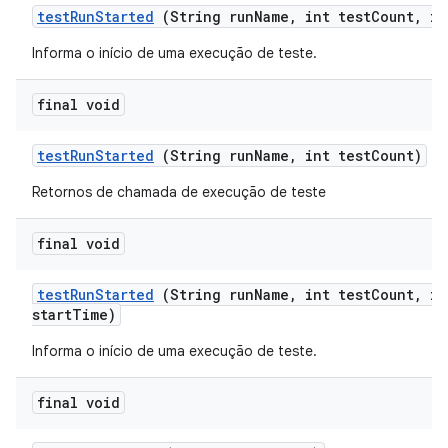
test
Run
Started
(String run
Name
,
int test
Count
,
in
Informa o início de uma execução de teste.
final void
test
Run
Started
(String run
Name
,
int test
Count)
Retornos de chamada de execução de teste
final void
test
Run
Started
(String run
Name
,
int test
Count
,
in
start
Time)
Informa o início de uma execução de teste.
final void