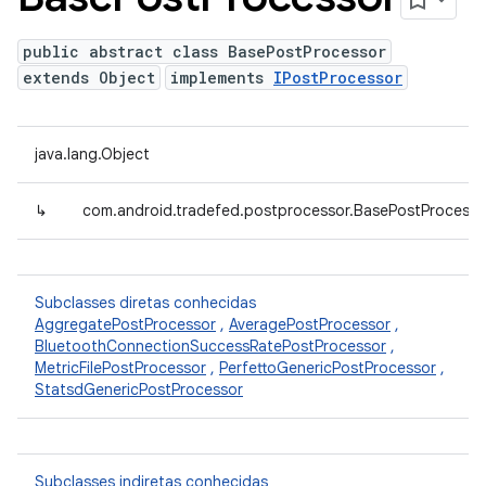
public abstract class BasePostProcessor
extends Object
implements
IPostProcessor
java.lang.Object
↳
com.android.tradefed.postprocessor.BasePostProcesso
Subclasses diretas conhecidas
AggregatePostProcessor
,
AveragePostProcessor
,
BluetoothConnectionSuccessRatePostProcessor
,
MetricFilePostProcessor
,
PerfettoGenericPostProcessor
,
StatsdGenericPostProcessor
Subclasses indiretas conhecidas