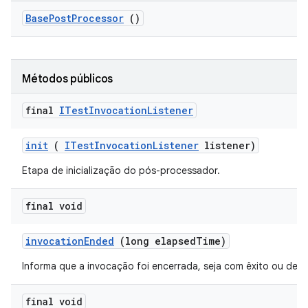
Base
Post
Processor
()
Métodos públicos
final
ITest
Invocation
Listener
init
(
ITest
Invocation
Listener
listener)
Etapa de inicialização do pós-processador.
final void
invocation
Ended
(long elapsed
Time)
Informa que a invocação foi encerrada, seja com êxito ou dev
final void