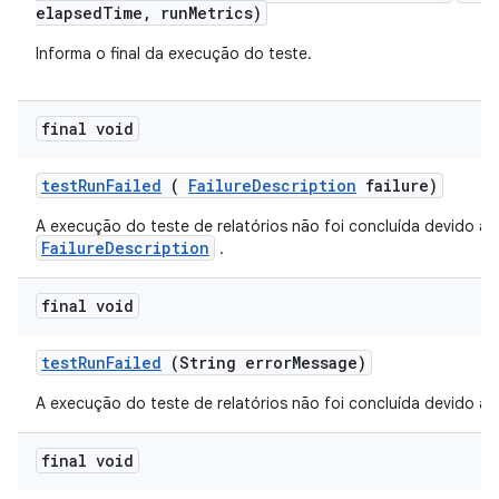
elapsedTime, runMetrics)
Informa o final da execução do teste.
final void
test
Run
Failed
(
Failure
Description
failure)
A execução do teste de relatórios não foi concluída devido a 
FailureDescription
.
final void
test
Run
Failed
(String error
Message)
A execução do teste de relatórios não foi concluída devido a u
final void