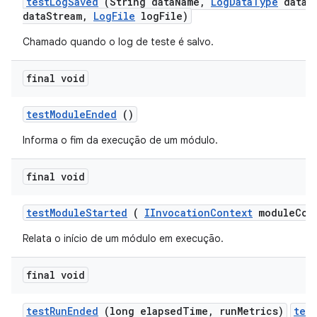
test
Log
Saved
(String data
Name
,
Log
Data
Type
data
T
data
Stream
,
Log
File
log
File)
Chamado quando o log de teste é salvo.
final void
test
Module
Ended
()
Informa o fim da execução de um módulo.
final void
test
Module
Started
(
IInvocation
Context
module
Con
Relata o início de um módulo em execução.
final void
test
Run
Ended
(long elapsed
Time
,
run
Metrics)
tes