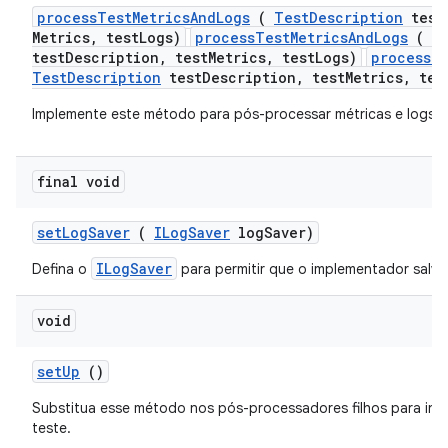
process
Test
Metrics
And
Logs
(
Test
Description
test
Metrics
,
test
Logs)
processTestMetricsAndLogs
(
T
testDescription, testMetrics, testLogs)
processTe
TestDescription
testDescription, testMetrics, tes
Implemente este método para pós-processar métricas e logs d
final void
set
Log
Saver
(
ILog
Saver
log
Saver)
ILogSaver
Defina o
para permitir que o implementador salve
void
set
Up
()
Substitua esse método nos pós-processadores filhos para inic
teste.