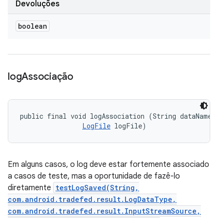
Devoluções
boolean
log
Associação
public final void logAssociation (String dataName, 
LogFile
 logFile)
Em alguns casos, o log deve estar fortemente associado
a casos de teste, mas a oportunidade de fazê-lo
diretamente
testLogSaved(String,
com.android.tradefed.result.LogDataType,
com.android.tradefed.result.InputStreamSource,