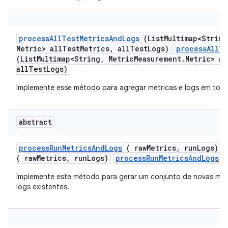
process
All
Test
Metrics
And
Logs
(List
Multimap<String
Metric> all
Test
Metrics
,
all
Test
Logs)
processAllTe
(ListMultimap<String, MetricMeasurement.Metric> al
allTestLogs)
Implemente esse método para agregar métricas e logs em todo
abstract
process
Run
Metrics
And
Logs
( raw
Metrics
,
run
Logs)
( rawMetrics, runLogs)
processRunMetricsAndLogs
( 
Implemente este método para gerar um conjunto de novas métri
logs existentes.