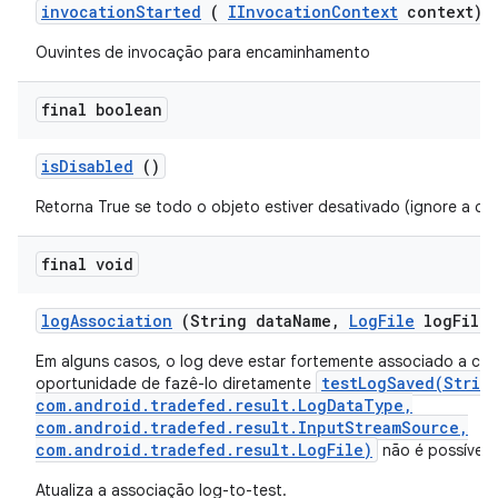
invocation
Started
(
IInvocation
Context
context)
Ouvintes de invocação para encaminhamento
final boolean
is
Disabled
()
Retorna True se todo o objeto estiver desativado (ignore a c
final void
log
Association
(String data
Name
,
Log
File
log
File)
Em alguns casos, o log deve estar fortemente associado a cas
testLogSaved(Strin
oportunidade de fazê-lo diretamente
com.android.tradefed.result.LogDataType,
com.android.tradefed.result.InputStreamSource,
com.android.tradefed.result.LogFile)
não é possível.
Atualiza a associação log-to-test.