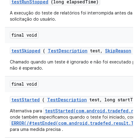
test
Run
Stopped
(long elapsed
Time)
A execução do teste de relatórios foi interrompida antes da 
solicitação do usuário.
final void
test
Skipped
(
Test
Description
test
,
Skip
Reason
re
Chamado quando um teste é ignorado e não foi executado po
não é esperado.
final void
test
Started
(
Test
Description
test
,
long start
Ti
testStarted(com.android.tradefed.re
Alternativa para
onde também especificamos quando o teste foi iniciado, com
ERROR(/#testEnded(com.android.tradefed.result.Te
para uma medida precisa .