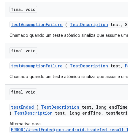
final void
test
Assumption
Failure
(
Test
Description
test
,
Str
Chamado quando um teste atômico sinaliza que assume uma c
final void
test
Assumption
Failure
(
Test
Description
test
,
Fai
Chamado quando um teste atômico sinaliza que assume uma c
final void
test
Ended
(
Test
Description
test
,
long end
Time
,
(
TestDescription
test, long endTime, testMetrics
Alternativa para
ERROR(/#testEnded(com.android.tradefed.result.Te