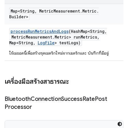
Map<String
,
Metric
Measurement
.
Metric
.
Builder>
process
Run
Metrics
And
Logs
(Hash
Map<String
,
Metric
Measurement
.
Metric> run
Metrics
,
Map<String
,
Log
File
> test
Logs)
ใช้เมธอดนี้เพื่อสร้างชุดเมตริกใหม่จากเมตริกและ บันทึกที่มีอยู่
เครื่องมือสร้างสาธารณะ
Bluetooth
Connection
Success
Rate
Post
Processor