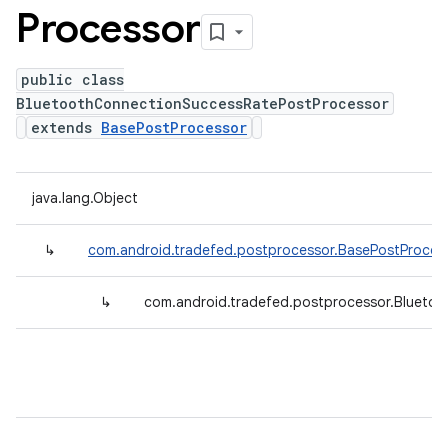
Processor
public class
BluetoothConnectionSuccessRatePostProcessor
extends
BasePostProcessor
java.lang.Object
↳
com.android.tradefed.postprocessor.BasePostProces
↳
com.android.tradefed.postprocessor.Blueto