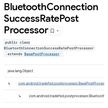
Bluetooth
Connection
Success
Rate
Post
Processor
public class
BluetoothConnectionSuccessRatePostProcessor
extends
BasePostProcessor
java.lang.Object
↳
com.android.tradefed.postprocessor.BasePostProcesso
↳
com.android.tradefed.postprocessor.Bluetooth