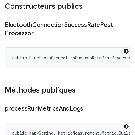
Constructeurs publics
Bluetooth
Connection
Success
Rate
Post
Processor
public BluetoothConnectionSuccessRatePostProcessor
Méthodes publiques
process
Run
Metrics
And
Logs
public Map<String, MetricMeasurement.Metric.Builder