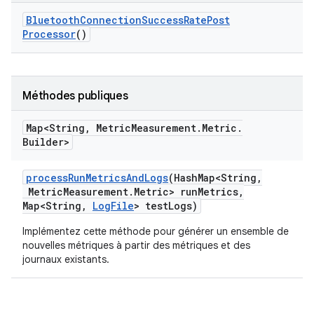
Bluetooth
Connection
Success
Rate
Post
Processor
()
Méthodes publiques
Map<String
,
Metric
Measurement
.
Metric
.
Builder>
process
Run
Metrics
And
Logs
(Hash
Map<String
,
Metric
Measurement
.
Metric> run
Metrics
,
Map<String
,
Log
File
> test
Logs)
Implémentez cette méthode pour générer un ensemble de
nouvelles métriques à partir des métriques et des
journaux existants.