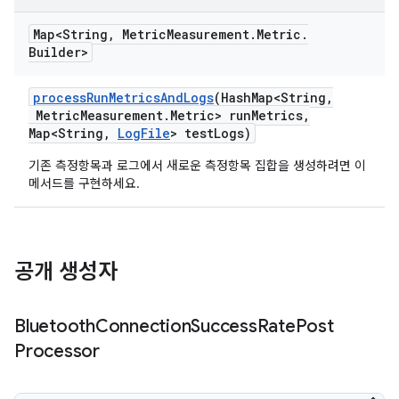
Map<String
,
Metric
Measurement
.
Metric
.
Builder>
process
Run
Metrics
And
Logs
(Hash
Map<String
,
Metric
Measurement
.
Metric> run
Metrics
,
Map<String
,
Log
File
> test
Logs)
기존 측정항목과 로그에서 새로운 측정항목 집합을 생성하려면 이
메서드를 구현하세요.
공개 생성자
Bluetooth
Connection
Success
Rate
Post
Processor