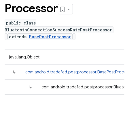
Processor
public class
BluetoothConnectionSuccessRatePostProcessor
extends
BasePostProcessor
java.lang.Object
↳
com.android.tradefed.postprocessor.BasePostProces
↳
com.android.tradefed.postprocessor.Blueto