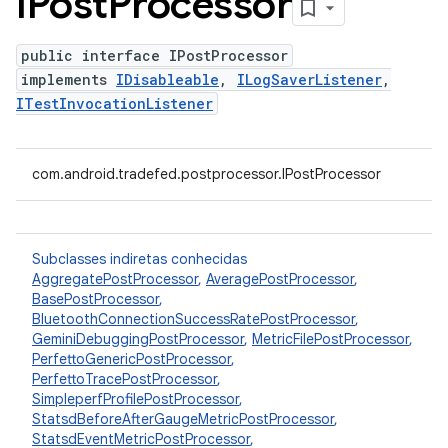
IPost
Processor
public interface IPostProcessor
implements
IDisableable
,
ILogSaverListener
,
ITestInvocationListener
com.android.tradefed.postprocessor.IPostProcessor
Subclasses indiretas conhecidas
AggregatePostProcessor
,
AveragePostProcessor
,
BasePostProcessor
,
BluetoothConnectionSuccessRatePostProcessor
,
GeminiDebuggingPostProcessor
,
MetricFilePostProcessor
,
PerfettoGenericPostProcessor
,
PerfettoTracePostProcessor
,
SimpleperfProfilePostProcessor
,
StatsdBeforeAfterGaugeMetricPostProcessor
,
StatsdEventMetricPostProcessor
,