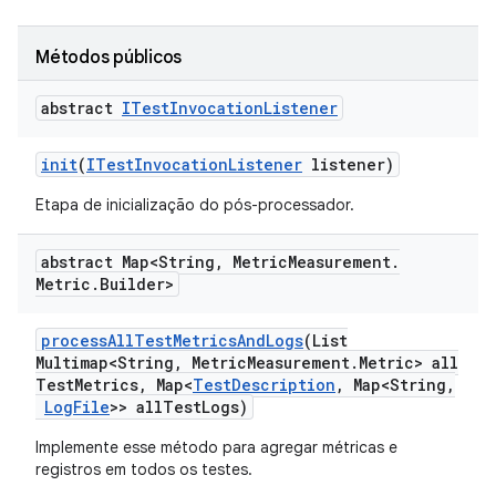
Métodos públicos
abstract
ITest
Invocation
Listener
init
(
ITest
Invocation
Listener
listener)
Etapa de inicialização do pós-processador.
abstract Map<String
,
Metric
Measurement
.
Metric
.
Builder>
process
All
Test
Metrics
And
Logs
(List
Multimap<String
,
Metric
Measurement
.
Metric> all
Test
Metrics
,
Map<
Test
Description
,
Map<String
,
Log
File
>> all
Test
Logs)
Implemente esse método para agregar métricas e
registros em todos os testes.