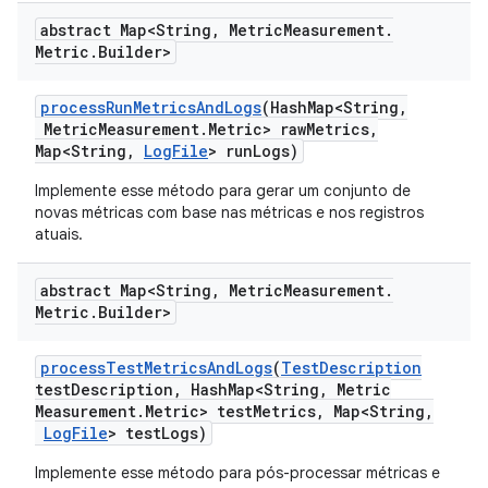
abstract Map<String
,
Metric
Measurement
.
Metric
.
Builder>
process
Run
Metrics
And
Logs
(Hash
Map<String
,
Metric
Measurement
.
Metric> raw
Metrics
,
Map<String
,
Log
File
> run
Logs)
Implemente esse método para gerar um conjunto de
novas métricas com base nas métricas e nos registros
atuais.
abstract Map<String
,
Metric
Measurement
.
Metric
.
Builder>
process
Test
Metrics
And
Logs
(
Test
Description
test
Description
,
Hash
Map<String
,
Metric
Measurement
.
Metric> test
Metrics
,
Map<String
,
Log
File
> test
Logs)
Implemente esse método para pós-processar métricas e