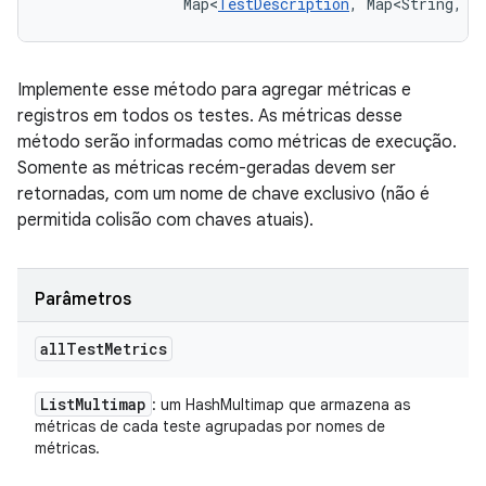
                Map<
TestDescription
, Map<String, 
L
Implemente esse método para agregar métricas e
registros em todos os testes. As métricas desse
método serão informadas como métricas de execução.
Somente as métricas recém-geradas devem ser
retornadas, com um nome de chave exclusivo (não é
permitida colisão com chaves atuais).
Parâmetros
all
Test
Metrics
List
Multimap
: um HashMultimap que armazena as
métricas de cada teste agrupadas por nomes de
métricas.