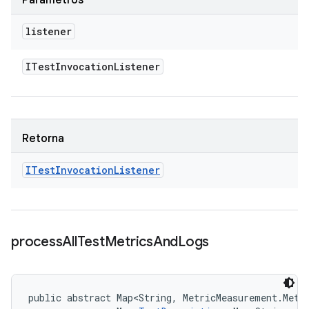
Parâmetros
listener
ITest
Invocation
Listener
Retorna
ITest
Invocation
Listener
process
All
Test
Metrics
And
Logs
public abstract Map<String, MetricMeasurement.Metr