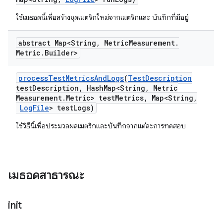
ใช้เมธอดนี้เพื่อสร้างชุดเมตริกใหม่จากเมตริกและ บันทึกที่มีอยู่
abstract Map<String
,
Metric
Measurement
.
Metric
.
Builder>
process
Test
Metrics
And
Logs
(
Test
Description
test
Description
,
Hash
Map<String
,
Metric
Measurement
.
Metric> test
Metrics
,
Map<String
,
Log
File
> test
Logs)
ใช้วิธีนี้เพื่อประมวลผลเมตริกและบันทึกจากแต่ละการทดสอบ
เมธอดสาธารณะ
init