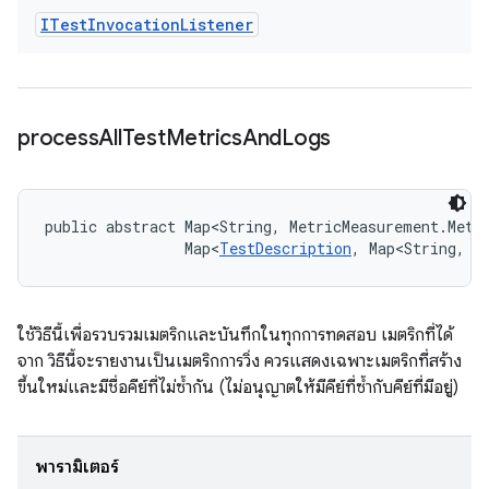
ITest
Invocation
Listener
process
All
Test
Metrics
And
Logs
public abstract Map<String, MetricMeasurement.Metr
                Map<
TestDescription
, Map<String, 
L
ใช้วิธีนี้เพื่อรวบรวมเมตริกและบันทึกในทุกการทดสอบ เมตริกที่ได้
จาก วิธีนี้จะรายงานเป็นเมตริกการวิ่ง ควรแสดงเฉพาะเมตริกที่สร้าง
ขึ้นใหม่และมีชื่อคีย์ที่ไม่ซ้ำกัน (ไม่อนุญาตให้มีคีย์ที่ซ้ำกับคีย์ที่มีอยู่)
พารามิเตอร์