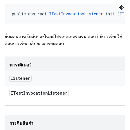
public abstract 
ITestInvocationListener
 init (
ITes
ขั้นตอนการเริ่มต้นของโพสต์โปรเซสเซอร์ ตรวจสอบว่ามีการเรียกใช้
ก่อนการเรียกกลับของการทดสอบ
พารามิเตอร์
listener
ITest
Invocation
Listener
การคืนสินค้า