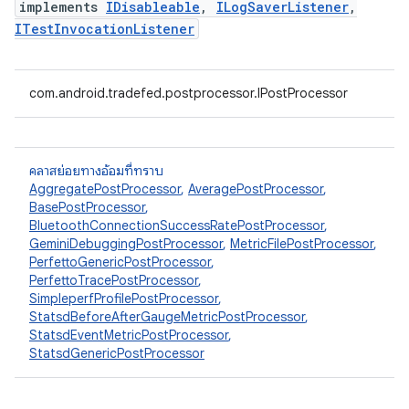
implements
IDisableable
,
ILogSaverListener
,
ITestInvocationListener
com.android.tradefed.postprocessor.IPostProcessor
คลาสย่อยทางอ้อมที่ทราบ
AggregatePostProcessor
,
AveragePostProcessor
,
BasePostProcessor
,
BluetoothConnectionSuccessRatePostProcessor
,
GeminiDebuggingPostProcessor
,
MetricFilePostProcessor
,
PerfettoGenericPostProcessor
,
PerfettoTracePostProcessor
,
SimpleperfProfilePostProcessor
,
StatsdBeforeAfterGaugeMetricPostProcessor
,
StatsdEventMetricPostProcessor
,
StatsdGenericPostProcessor