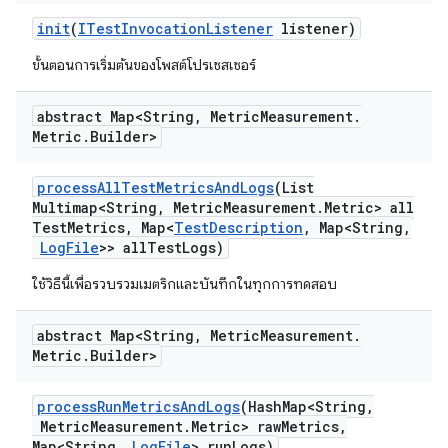
init
(
ITest
Invocation
Listener
listener)
ขั้นตอนการเริ่มต้นของโพสต์โปรเซสเซอร์
abstract Map<String
,
Metric
Measurement
.
Metric
.
Builder>
process
All
Test
Metrics
And
Logs
(List
Multimap<String
,
Metric
Measurement
.
Metric> all
Test
Metrics
,
Map<
Test
Description
,
Map<String
,
Log
File
>> all
Test
Logs)
ใช้วิธีนี้เพื่อรวบรวมเมตริกและบันทึกในทุกการทดสอบ
abstract Map<String
,
Metric
Measurement
.
Metric
.
Builder>
process
Run
Metrics
And
Logs
(Hash
Map<String
,
Metric
Measurement
.
Metric> raw
Metrics
,
Map<String
,
Log
File
> run
Logs)